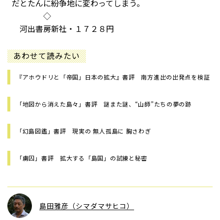
だとたんに紛争地に変わってしまう。
◇
河出書房新社・１７２８円
あわせて読みたい
『アホウドリと「帝国」日本の拡大』書評 南方進出の出発点を検証
「地図から消えた島々」書評 謎また謎、“山師”たちの夢の跡
「幻島図鑑」書評 現実の 無人孤島に 胸さわぎ
「虜囚」書評 拡大する「島国」の試練と秘密
島田雅彦（シマダマサヒコ）