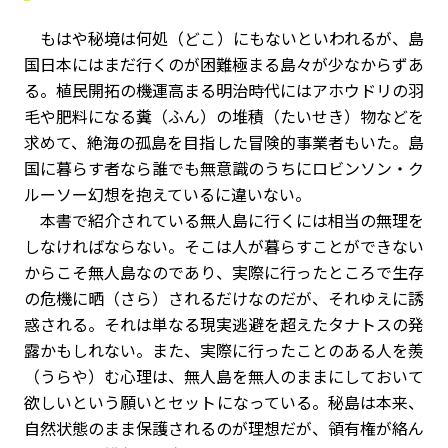
もはや秘境は何処（どこ）にもないといわれるが、島
国日本にはまだ行くのが困難極まる島々が少なからずあ
る。植民開拓の機運高まる明治時代にはアホウドリの羽
毛や肥料になる糞（ふん）の堆積（たいせき）物などを
求めて、絶海の孤島を目指した冒険的事業者もいた。島
国に暮らす者なら誰でも無意識のうちにロビンソン・ク
ルーソー幻想を抱えているに違いない。
本書で紹介されている無人島に行くには相当の無理を
しなければならない。そこは人が暮らすことができない
からこそ無人島なのであり、実際に行ったところで生存
の危機に晒（さら）されるだけなのだが、それゆえに誘
惑される。それは単なる現実逃避を超えたタナトスの発
露かもしれない。また、実際に行ったことのある人を羨
（うらや）む心理は、無人島を無人のままにしておいて
欲しいという願いとセットになっている。秘島は本来、
自然状態のまま保護されるのが理想だが、領有権が絡ん