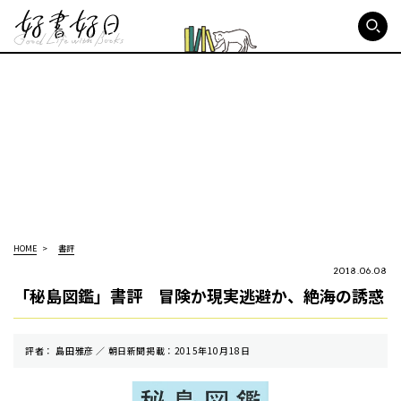
好書好日
HOME
書評
2018.06.08
「秘島図鑑」書評 冒険か現実逃避か、絶海の誘惑
評者： 島田雅彦 ／ 朝⽇新聞掲載：2015年10月18日