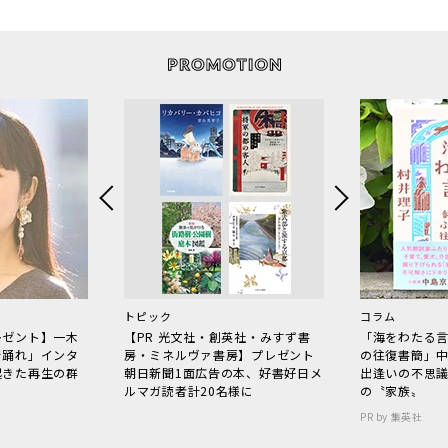
トピック
コラム
レゼント】一木
【PR 光文社・創英社・みすず書
「海をわたる
で踊れ」インタ
房・ミネルヴァ書房】プレゼント
の往復書簡」
起きた再生の群
朝日新聞1面広告の本、好書好日メ
出逢いの不思
ルマガ読者計20名様に
の〝家族〟
PR by 集英社