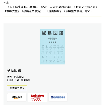
作家
１９６１年生まれ。著書に「夢遊王国のための音楽」（野間文芸新人賞）、
「彼岸先生」（泉鏡花文学賞）、「退廃姉妹」（伊藤整文学賞）など。
秘島図鑑
著者：清水 浩史
出版社：河出書房新社
紙書籍で買う