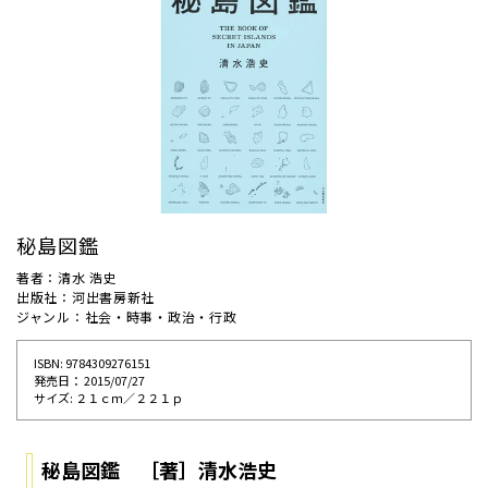
秘島図鑑
著者：清水 浩史
出版社：河出書房新社
ジャンル：社会・時事・政治・行政
ISBN: 9784309276151
発売⽇： 2015/07/27
サイズ: ２１ｃｍ／２２１ｐ
秘島図鑑 ［著］清水浩史