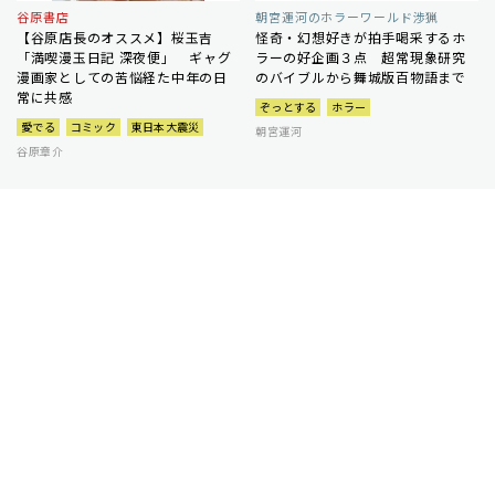
谷原書店
朝宮運河のホラーワールド渉猟
【谷原店長のオススメ】桜玉吉
怪奇・幻想好きが拍手喝采するホ
「満喫漫玉日記 深夜便」 ギャグ
ラーの好企画３点 超常現象研究
漫画家としての苦悩経た中年の日
のバイブルから舞城版百物語まで
常に共感
ぞっとする
ホラー
愛でる
コミック
東日本大震災
朝宮運河
谷原章介