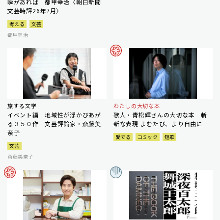
瞬があれば 都甲幸治〈朝日新聞
文芸時評26年7月〉
考える
文芸
都甲幸治
旅する文学
わたしの大切な本
イベント編 地域性が浮かびあが
歌人・青松輝さんの大切な本 斬
る３５０作 文芸評論家・斎藤美
新な表現 よむたび、より自由に
奈子
愛でる
コミック
短歌
文芸
斎藤美奈子