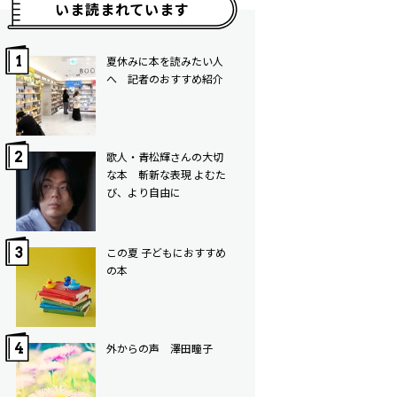
いま読まれています
夏休みに本を読みたい人
へ 記者のおすすめ紹介
歌人・青松輝さんの大切
な本 斬新な表現 よむた
び、より自由に
この夏 子どもにおすすめ
の本
外からの声 澤田瞳子