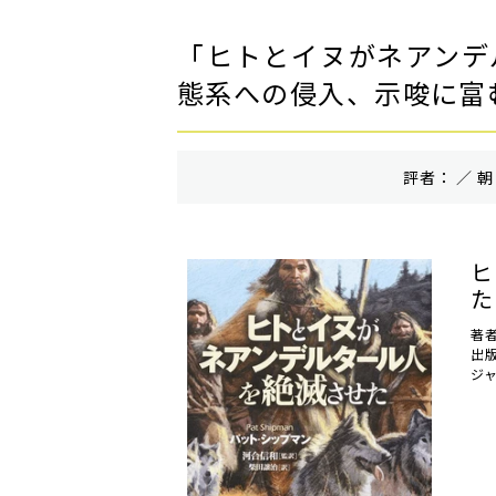
「ヒトとイヌがネアンデ
態系への侵入、示唆に富
評者： ／ 朝
ヒ
た
著
出
ジ