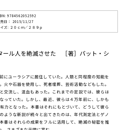
SBN: 9784562052592
売⽇： 2015/11/27
イズ: ２０ｃｍ／２８９ｐ
タール人を絶滅させた ［著］パット・シ
前にユーラシアに居住していた。人類と同程度の知能を
。火や石器を使用し、死者埋葬、芸術活動などもした。
と交流し、混血もあった。これまでの定説では、彼らは
なっていた。しかし、最近、彼らは４万年前に、しかも
有力となった。本書はそれにもとづいて、どうして彼ら
のような新説が続々と出てきたのは、年代測定法とゲノ
本書はそれらの成果をフルに活用して、絶滅の秘密を推
た、さまざまな示唆に富む。