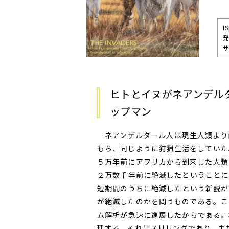
I
発
サ
ヒトとイヌがネアンデル
ップマン
ネアンデルタール人は現生人類より
もち、同じように狩猟生活をしていた
５万年前にアフリカから到来した人類
２万数千年前に絶滅したということに
短期間のうちに絶滅したという新説が
が絶滅したのかを問うものである。こ
ム解析が急速に進展したからである。
理する。それはスリリングであり、ま