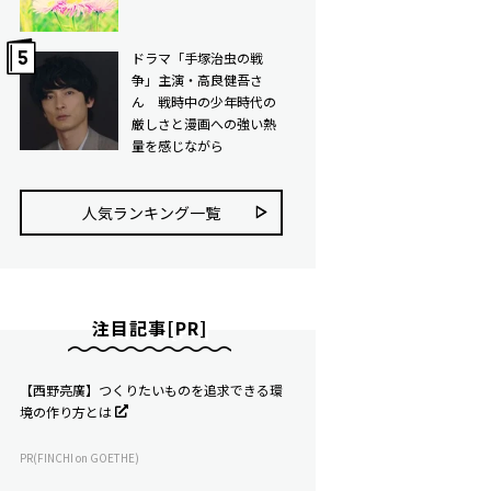
ドラマ「手塚治虫の戦
争」主演・高良健吾さ
ん 戦時中の少年時代の
厳しさと漫画への強い熱
量を感じながら
人気ランキング⼀覧
注目記事[PR]
【西野亮廣】つくりたいものを追求できる環
境の作り方とは
PR(FINCHI on GOETHE)