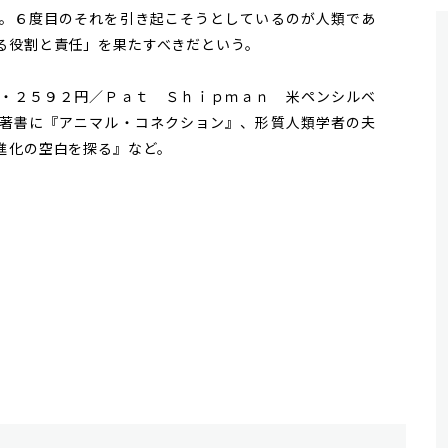
。６度目のそれを引き起こそうとしているのが人類であ
る役割と責任」を果たすべきだという。
・２５９２円／Ｐａｔ Ｓｈｉｐｍａｎ 米ペンシルベ
著書に『アニマル・コネクション』、形質人類学者の夫
進化の空白を探る』など。