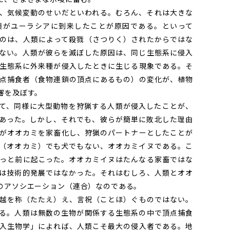
、気候変動のせいだといわれる。むろん、それは大きな
類がユーラシアに到来したことが原因である。といって
のは、人類によって殺戮（さつりく）されたからではな
ない。人類が彼らを滅ぼした原因は、同じ生態系に侵入
生態系に外来種が侵入したときに生じる現象である。そ
点捕食者（食物連鎖の頂点にあるもの）の変化が、植物
響を及ぼす。
て、同様に大型動物を狩猟する人類が侵入したことが、
あった。しかし、それでも、彼らが簡単に敗北した理由
がオオカミを家畜化し、狩猟のパートナーとしたことが
（オオカミ）でも犬でもない、オオカミイヌである。こ
っと前に起こった。オオカミイヌはたんなる家畜ではな
は技術的発展ではなかった。それはむしろ、人類とオオ
のアソシエーション（連合）なのである。
越を称（たたえ）え、言祝（ことほ）ぐものではない。
る。人類は無数の生物が関係する生態系の中で頂点捕食
入生物学」によれば、人類こそ最大の侵入者である。地