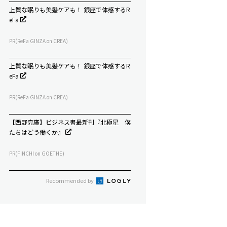
上質な眠りも美髪ケアも！ 銀座で体感するR
eFa
PR(ReFa GINZA on CREA)
上質な眠りも美髪ケアも！ 銀座で体感するR
eFa
PR(ReFa GINZA on CREA)
【西野亮廣】ビジネス書最新刊『北極星 僕
たちはどう働くか』
PR(FINCHI on GOETHE)
Recommended by