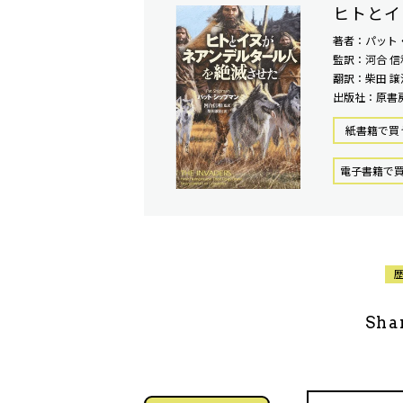
ヒトとイ
著者：パット
監訳：河合 信
翻訳：柴田 譲
出版社：原書
紙書籍で買
電⼦書籍で
Sha