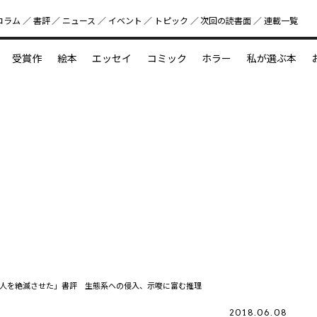
コラム
書評
ニュース
イベント
トピック
次回の読書⾯
連載一覧
好書好日
受賞作
絵本
エッセイ
コミック
ホラー
私が選ぶ本
？
えほん新定番
今めぐりたい児童文学の世界
図鑑の中の小宇宙
人を絶滅させた」書評 生態系への侵入、示唆に富む推理
2018.06.08