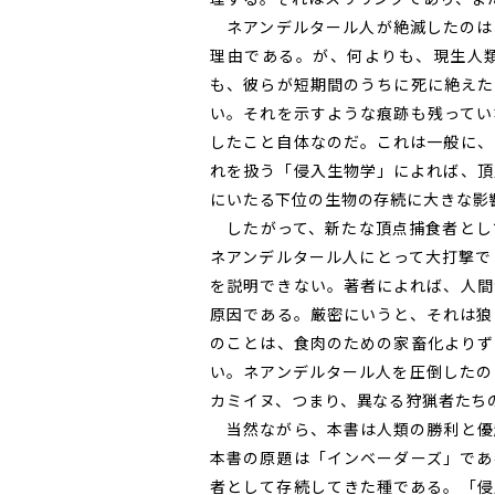
ネアンデルタール人が絶滅したのは
理由である。が、何よりも、現生人
も、彼らが短期間のうちに死に絶えた
い。それを示すような痕跡も残ってい
したこと自体なのだ。これは一般に、
れを扱う「侵入生物学」によれば、頂
にいたる下位の生物の存続に大きな影
したがって、新たな頂点捕食者とし
ネアンデルタール人にとって大打撃で
を説明できない。著者によれば、人間
原因である。厳密にいうと、それは狼
のことは、食肉のための家畜化よりず
い。ネアンデルタール人を圧倒したの
カミイヌ、つまり、異なる狩猟者たち
当然ながら、本書は人類の勝利と優
本書の原題は「インベーダーズ」であ
者として存続してきた種である。「侵