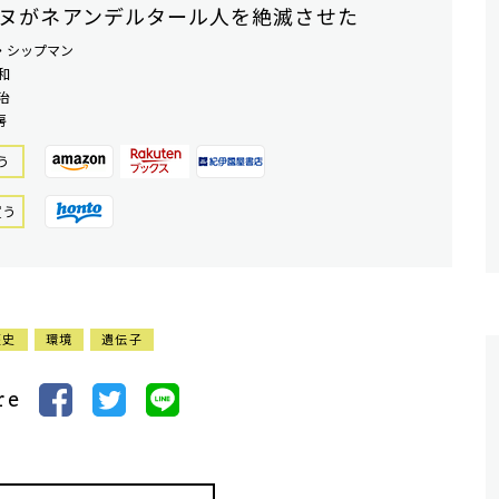
ヌがネアンデルタール人を絶滅させた
・シップマン
和
治
房
う
買う
歴史
環境
遺伝子
re