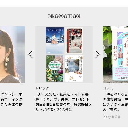
トピック
コラム
レゼント】一木
【PR 光文社・創英社・みすず書
「海をわたる
で踊れ」インタ
房・ミネルヴァ書房】プレゼント
の往復書簡」
起きた再生の群
朝日新聞1面広告の本、好書好日メ
出逢いの不思
ルマガ読者計20名様に
の〝家族〟
PR by 集英社