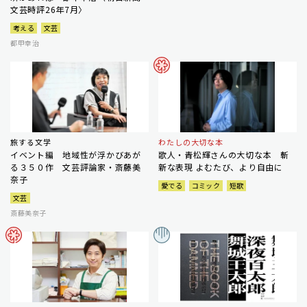
文芸時評26年7月〉
考える
文芸
都甲幸治
旅する文学
わたしの大切な本
イベント編 地域性が浮かびあが
歌人・青松輝さんの大切な本 斬
る３５０作 文芸評論家・斎藤美
新な表現 よむたび、より自由に
奈子
愛でる
コミック
短歌
文芸
斎藤美奈子