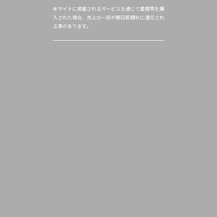
本サイトに掲載されるサービスを通じて書籍等を購
入された場合、売上の一部が朝日新聞社に還元され
る事があります。