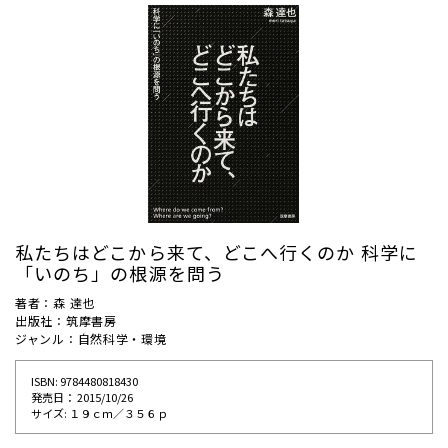
私たちはどこから来て、どこへ行くのか 科学に
「いのち」の根源を問う
著者：森 達也
出版社：筑摩書房
ジャンル：自然科学・環境
ISBN: 9784480818430
発売⽇： 2015/10/26
サイズ: １９ｃｍ／３５６ｐ