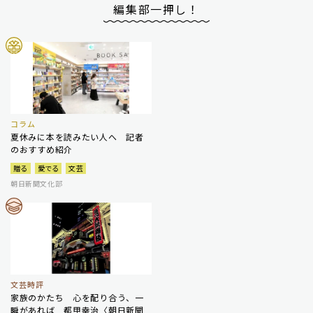
編集部一押し！
コラム
夏休みに本を読みたい人へ 記者
のおすすめ紹介
贈る
愛でる
文芸
朝日新聞文化部
文芸時評
家族のかたち 心を配り合う、一
瞬があれば 都甲幸治〈朝日新聞