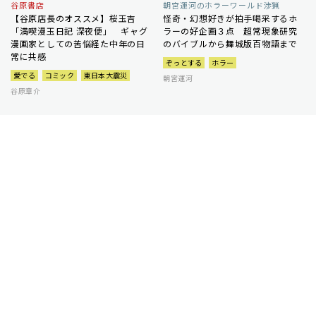
谷原書店
朝宮運河のホラーワールド渉猟
【谷原店長のオススメ】桜玉吉
怪奇・幻想好きが拍手喝采するホ
「満喫漫玉日記 深夜便」 ギャグ
ラーの好企画３点 超常現象研究
漫画家としての苦悩経た中年の日
のバイブルから舞城版百物語まで
常に共感
ぞっとする
ホラー
愛でる
コミック
東日本大震災
朝宮運河
谷原章介