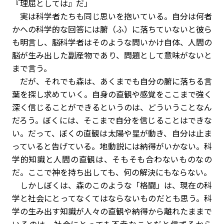
『理屈としては』だ」
実は科学者たちも同じ思いを抱いている。自分は何者
かへの科学的な回答には腑（ふ）に落ちていないと彼ら
も明言し、脳科学者はそのような問いかけ自体、人間の
脳が生み出した副産物であり、問題として意味がないと
まで言う。
だが、それでも森は、あくまでも自分の腑に落ちる言
葉を探し求めていく。自身の直観や感覚をここまで強く
深く信じることができるというのは、どういうことなん
だろう。ぼくには、そこまで自分を信じることはできな
い。だって、ぼくの直観は太陽や星が動き、自分は止ま
っていると告げている。地動説には納得がいかない。科
学的知識と人間の直観は、そもそも合わないものなの
だ。ここで神を持ち出しても、何の解決にもならない。
しかしぼくは、森のこのような「格闘」は、現在の科
学と社会にとってなくてはならないものだとも思う。科
学の生み出す知識が人々の直観や納得から離れたままで