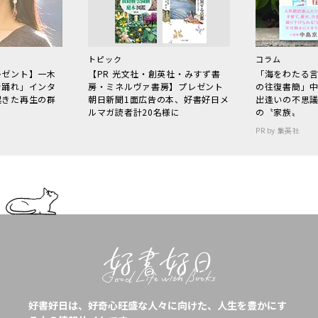
トピック
コラム
レゼント】一木
【PR 光文社・創英社・みすず書
「海をわたる
で踊れ」インタ
房・ミネルヴァ書房】プレゼント
の往復書簡」
起きた再生の群
朝日新聞1面広告の本、好書好日メ
出逢いの不思
ルマガ読者計20名様に
の〝家族〟
PR by 集英社
好書好日は、好奇心旺盛な人々に向けた、人生を豊かにす