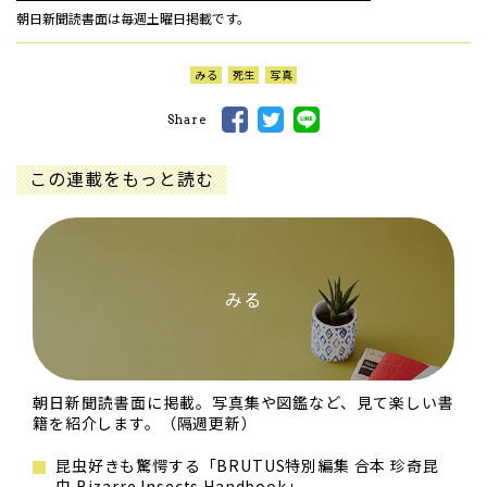
朝日新聞読書面は毎週土曜日掲載です。
みる
死生
写真
Share
この連載をもっと読む
みる
朝日新聞読書面に掲載。写真集や図鑑など、見て楽しい書
籍を紹介します。（隔週更新）
昆虫好きも驚愕する「BRUTUS特別編集 合本 珍奇昆
虫 Bizarre Insects Handbook」