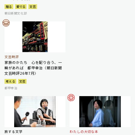
贈る
愛でる
文芸
朝日新聞文化部
文芸時評
家族のかたち 心を配り合う、一
瞬があれば 都甲幸治〈朝日新聞
文芸時評26年7月〉
考える
文芸
都甲幸治
旅する文学
わたしの大切な本