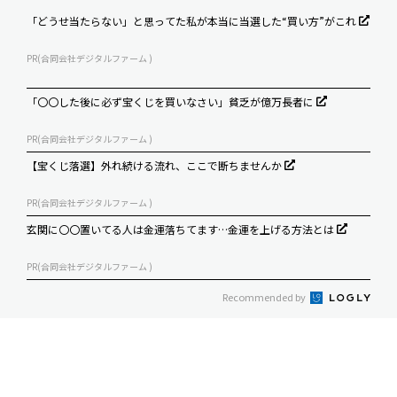
「どうせ当たらない」と思ってた私が本当に当選した“買い方”がこれ
PR(合同会社デジタルファーム )
「〇〇した後に必ず宝くじを買いなさい」貧乏が億万長者に
PR(合同会社デジタルファーム )
【宝くじ落選】外れ続ける流れ、ここで断ちませんか
PR(合同会社デジタルファーム )
玄関に〇〇置いてる人は金運落ちてます…金運を上げる方法とは
PR(合同会社デジタルファーム )
Recommended by