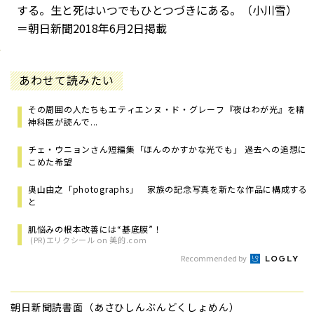
する。生と死はいつでもひとつづきにある。（小川雪）
＝朝日新聞2018年6月2日掲載
あわせて読みたい
その周囲の人たちも――エティエンヌ・ド・グレーフ『夜はわが光』を精
神科医が読んで...
チェ・ウニョンさん短編集「ほんのかすかな光でも」 過去への追想に
こめた希望
奥山由之「photographs」 家族の記念写真を新たな作品に構成する
と
肌悩みの根本改善には“基底膜”！
(PR)エリクシール on 美的.com
Recommended by
朝日新聞読書面（あさひしんぶんどくしょめん）