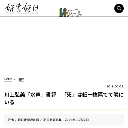
好書好日
HOME
書評
2018.06.08
川上弘美「水声」書評 「死」は紙一枚隔てて隣に
いる
評者： 朝日新聞読書面 ／ 朝⽇新聞掲載：2014年11月02日