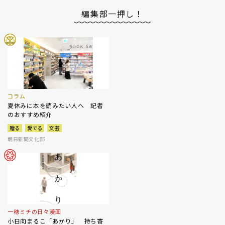
編集部一押し！
コラム
夏休みに本を読みたい人へ 記者
のおすすめ紹介
贈る
愛でる
文芸
朝日新聞文化部
一穂ミチの日々漫画
小日向まるこ「あかり」 持ち寄