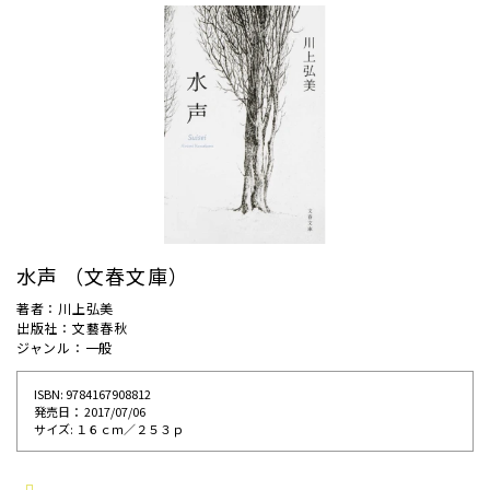
水声 （文春文庫）
著者：川上弘美
出版社：文藝春秋
ジャンル：一般
ISBN: 9784167908812
発売⽇： 2017/07/06
サイズ: １６ｃｍ／２５３ｐ