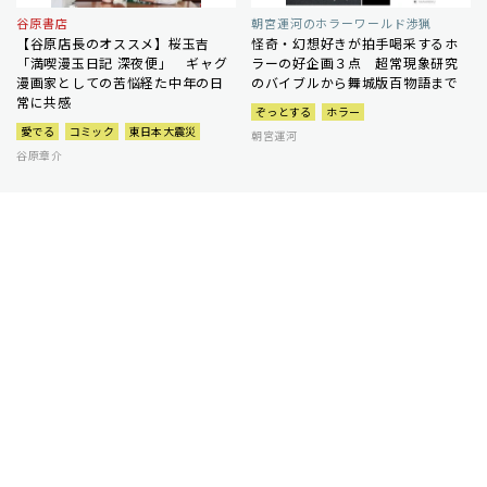
谷原書店
朝宮運河のホラーワールド渉猟
【谷原店長のオススメ】桜玉吉
怪奇・幻想好きが拍手喝采するホ
「満喫漫玉日記 深夜便」 ギャグ
ラーの好企画３点 超常現象研究
漫画家としての苦悩経た中年の日
のバイブルから舞城版百物語まで
常に共感
ぞっとする
ホラー
愛でる
コミック
東日本大震災
朝宮運河
谷原章介