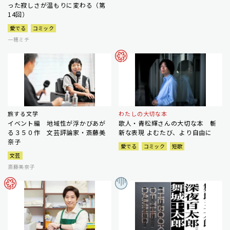
った寂しさが温もりに変わる（第
14回）
愛でる
コミック
一穂ミチ
旅する文学
わたしの大切な本
イベント編 地域性が浮かびあが
歌人・青松輝さんの大切な本 斬
る３５０作 文芸評論家・斎藤美
新な表現 よむたび、より自由に
奈子
愛でる
コミック
短歌
文芸
斎藤美奈子