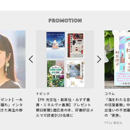
トピック
コラム
レゼント】一木
【PR 光文社・創英社・みすず書
「海をわたる
で踊れ」インタ
房・ミネルヴァ書房】プレゼント
の往復書簡」
起きた再生の群
朝日新聞1面広告の本、好書好日メ
出逢いの不思
ルマガ読者計20名様に
の〝家族〟
PR by 集英社