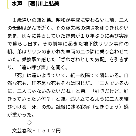
水声 [著]川上弘美
１歳違いの姉と弟。昭和が平成に変わる少し前、二人
の母親はがんで逝く。その喪失感の深さを測りきれない
まま、別々に暮らしていた姉弟が１０年ぶりに再び実家
で暮らし出す。その前年に起きた地下鉄サリン事件の
朝、弟はサリンのまかれた車両の二つ隣に乗り合わせて
いた。乗換駅で感じた「ざわざわとした気配」を引きず
り、「遠い呼び声」を聞く。
「死」は遠いようでいて、紙一枚隔てて隣にいる。自
然な死も、理不尽な死もそれは同じだ。「二人でいるの
に、二人じゃないみたいだね」と弟。「好きだけど、好
きっていったい何？」と姉。追い立てるように二人を結
びつける「死」の影。読後に残る寂寥（せきりょう）感
が重かった。
◇
文芸春秋・１５１２円