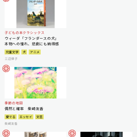
子どもの本クラシックス
ウィーダ「フランダースの犬」
本物への憧れ、悲劇にも納得感
児童文学
犬
アニメ
三辺律子
季節の地図
偶然と確率 柴崎友香
愛でる
エッセイ
文芸
柴崎友香