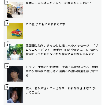
夏休みに本を読みたい人へ 記者のおすすめ紹介
この夏 子どもにおすすめの本
韓国語は独学、きっかけは推しへのメッセージ 「ブ
ロッコリーパンチ」訳者の山口さやかさん K-POPも
韓国ドラマも知らない私が韓国文学を翻訳するまで
ドラマ「手塚治虫の戦争」主演・高良健吾さん 戦時
中の少年時代の厳しさと漫画への強い熱量を感じなが
ら
歌人・青松輝さんの大切な本 斬新な表現 よむたび、
より自由に