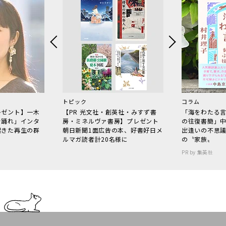
トピック
コラム
レゼント】一木
【PR 光文社・創英社・みすず書
「海をわたる
で踊れ」インタ
房・ミネルヴァ書房】プレゼント
の往復書簡」
起きた再生の群
朝日新聞1面広告の本、好書好日メ
出逢いの不思
ルマガ読者計20名様に
の〝家族〟
PR by 集英社