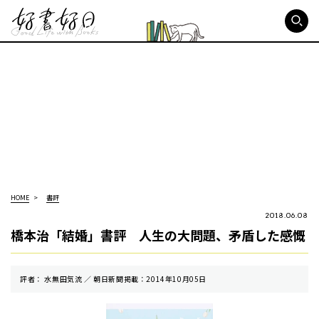
好書好日
HOME
書評
2018.06.08
橋本治「結婚」書評 人生の大問題、矛盾した感慨
評者： 水無田気流 ／ 朝⽇新聞掲載：2014年10月05日