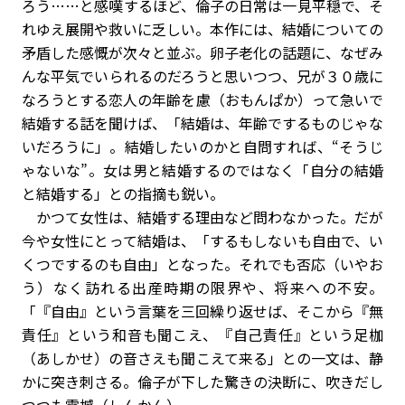
ろう……と感嘆するほど、倫子の日常は一見平穏で、そ
れゆえ展開や救いに乏しい。本作には、結婚についての
矛盾した感慨が次々と並ぶ。卵子老化の話題に、なぜみ
んな平気でいられるのだろうと思いつつ、兄が３０歳に
なろうとする恋人の年齢を慮（おもんぱか）って急いで
結婚する話を聞けば、「結婚は、年齢でするものじゃな
いだろうに」。結婚したいのかと自問すれば、“そうじ
ゃないな”。女は男と結婚するのではなく「自分の結婚
と結婚する」との指摘も鋭い。
かつて女性は、結婚する理由など問わなかった。だが
今や女性にとって結婚は、「するもしないも自由で、い
くつでするのも自由」となった。それでも否応（いやお
う）なく訪れる出産時期の限界や、将来への不安。
「『自由』という言葉を三回繰り返せば、そこから『無
責任』という和音も聞こえ、『自己責任』という足枷
（あしかせ）の音さえも聞こえて来る」との一文は、静
かに突き刺さる。倫子が下した驚きの決断に、吹きだし