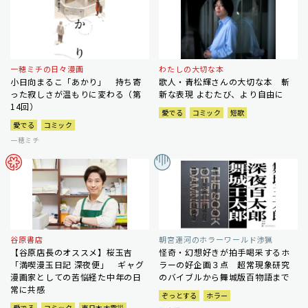
一穂ミチの日々漫画
わたしの大切な本
小日向まるこ「あかり」 持ち寄
歌人・青松輝さんの大切な本 斬
った寂しさが温もりに変わる（第
新な表現 よむたび、より自由に
14回）
愛でる
コミック
短歌
愛でる
コミック
一穂ミチ
谷原書店
朝宮運河のホラーワールド渉猟
【谷原店長のオススメ】桜玉吉
怪奇・幻想好きが拍手喝采するホ
「満喫漫玉日記 深夜便」 ギャグ
ラーの好企画３点 超常現象研究
漫画家としての苦悩経た中年の日
のバイブルから舞城版百物語まで
常に共感
ぞっとする
ホラー
愛でる
コミック
東日本大震災