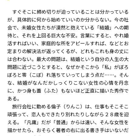
すぐそこに締め切りが迫っていることは分かっている
が、具体的に何から始めていいのか分からない。今の社
会で、未婚女性たちが漠然と抱えている「結婚」への期
待と、それを上回る巨大な不安。言葉にすると、やれ婚
活すればいい、家庭的な所をアピールすれば、などとお
定まりの解決法が返ってくるが、どれもこれも身の丈に
は合わない。最大の問題は、結婚という自分の人生の大
問題に近づこうとすると、なぜかそこから「私」がぼろ
ぼろと零（こぼ）れ落ちていってしまう点だ……。そん
な、結婚がなんだかしっくりこない女性の心情を丹念
に、かつ身も蓋（ふた）もないほど正直に描いた秀作で
ある。
旅行会社に勤める倫子（りんこ）は、仕事もそこそこ
頑張って、恋人もできたり別れたりしながら２８歳を迎
える。「凡庸」だが「普通」からは遠い、そんな女性を
描かせたら、おそらく著者の右に出る書き手はいないだ