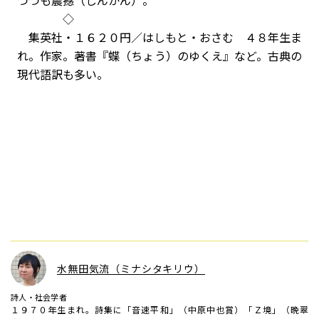
つつも震撼（しんかん）。
◇
集英社・１６２０円／はしもと・おさむ ４８年生ま
れ。作家。著書『蝶（ちょう）のゆくえ』など。古典の
現代語訳も多い。
水無田気流（ミナシタキリウ）
詩人・社会学者
１９７０年生まれ。詩集に「音速平和」（中原中也賞）「Ｚ境」（晩翠