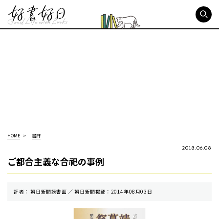
好書好日
HOME
書評
2018.06.08
ご都合主義な合祀の事例
評者： 朝日新聞読書面 ／ 朝⽇新聞掲載：2014年08月03日