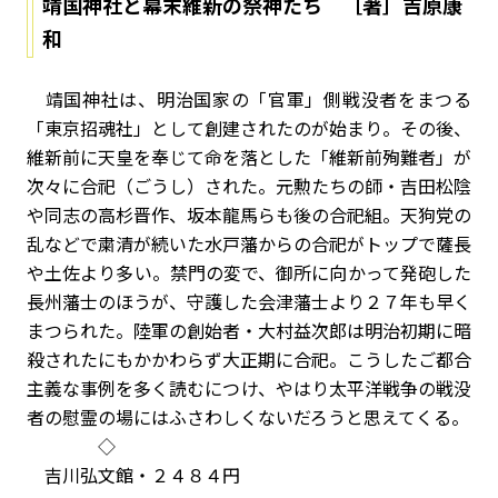
靖国神社と幕末維新の祭神たち ［著］吉原康
和
靖国神社は、明治国家の「官軍」側戦没者をまつる
「東京招魂社」として創建されたのが始まり。その後、
維新前に天皇を奉じて命を落とした「維新前殉難者」が
次々に合祀（ごうし）された。元勲たちの師・吉田松陰
や同志の高杉晋作、坂本龍馬らも後の合祀組。天狗党の
乱などで粛清が続いた水戸藩からの合祀がトップで薩長
や土佐より多い。禁門の変で、御所に向かって発砲した
長州藩士のほうが、守護した会津藩士より２７年も早く
まつられた。陸軍の創始者・大村益次郎は明治初期に暗
殺されたにもかかわらず大正期に合祀。こうしたご都合
主義な事例を多く読むにつけ、やはり太平洋戦争の戦没
者の慰霊の場にはふさわしくないだろうと思えてくる。
◇
吉川弘文館・２４８４円