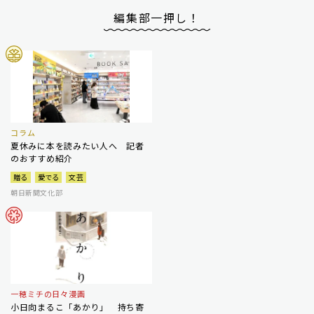
編集部一押し！
コラム
夏休みに本を読みたい人へ 記者
のおすすめ紹介
贈る
愛でる
文芸
朝日新聞文化部
一穂ミチの日々漫画
小日向まるこ「あかり」 持ち寄