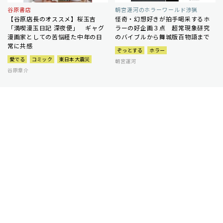
谷原書店
朝宮運河のホラーワールド渉猟
【谷原店長のオススメ】桜玉吉
怪奇・幻想好きが拍手喝采するホ
「満喫漫玉日記 深夜便」 ギャグ
ラーの好企画３点 超常現象研究
漫画家としての苦悩経た中年の日
のバイブルから舞城版百物語まで
常に共感
ぞっとする
ホラー
愛でる
コミック
東日本大震災
朝宮運河
谷原章介