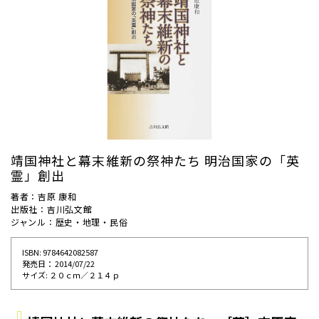
靖国神社と幕末維新の祭神たち 明治国家の「英
霊」創出
著者：吉原 康和
出版社：吉川弘文館
ジャンル：歴史・地理・民俗
ISBN: 9784642082587
発売⽇： 2014/07/22
サイズ: ２０ｃｍ／２１４ｐ