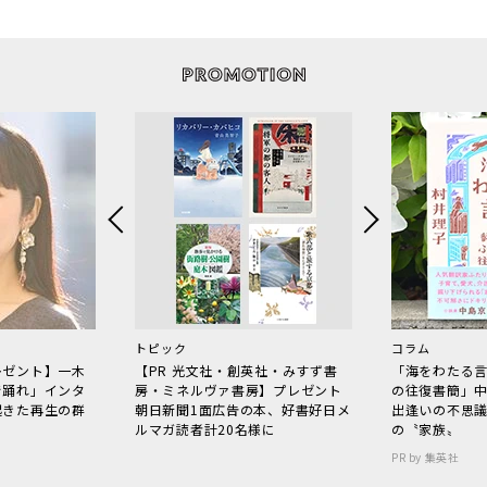
トピック
コラム
レゼント】一木
【PR 光文社・創英社・みすず書
「海をわたる
で踊れ」インタ
房・ミネルヴァ書房】プレゼント
の往復書簡」
起きた再生の群
朝日新聞1面広告の本、好書好日メ
出逢いの不思
ルマガ読者計20名様に
の〝家族〟
PR by 集英社