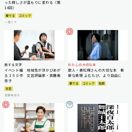
った寂しさが温もりに変わる（第
14回）
愛でる
コミック
一穂ミチ
旅する文学
わたしの大切な本
イベント編 地域性が浮かびあが
歌人・青松輝さんの大切な本 斬
る３５０作 文芸評論家・斎藤美
新な表現 よむたび、より自由に
奈子
愛でる
コミック
短歌
文芸
斎藤美奈子