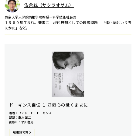
佐倉統（サクラオサム）
東京大学大学院情報学環教授＝科学技術社会論
１９６０年生まれ。著書に「現代思想としての環境問題」「進化論という考
えかた」など。
ドーキンス自伝 １ 好奇心の赴くままに
著者：リチャード・ドーキンス
翻訳：垂水 雄二
出版社：早川書房
紙書籍で買う