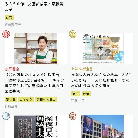
る３５０作 文芸評論家・斎藤美
奈子
文芸
斎藤美奈子
谷原書店
えほん新定番
【谷原店長のオススメ】桜玉吉
まなつ＆まふゆさんの絵本「君が
「満喫漫玉日記 深夜便」 ギャグ
いるから」 あなたも私も一つの
漫画家としての苦悩経た中年の日
星のような大切な存在
常に共感
贈る
絵本
愛でる
コミック
東日本大震災
石井広子
谷原章介