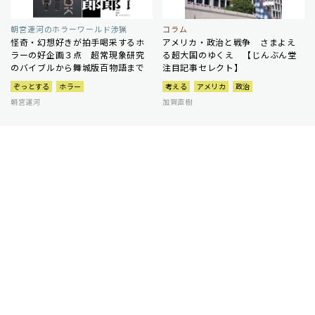
朝宮運河のホラーワールド渉猟
コラム
怪奇・幻想好きが拍手喝采するホ
アメリカ・政治と戦争 さまよえ
ラーの好企画３点 超常現象研究
る超大国のゆくえ 【じんぶん堂
のバイブルから舞城版百物語まで
注目記事セレクト】
ぞっとする
ホラー
考える
アメリカ
政治
朝宮運河
加賀直樹