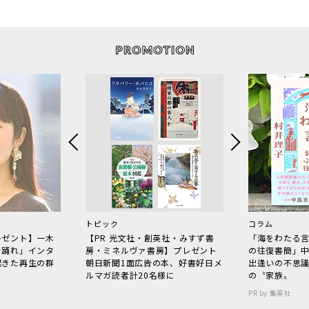
トピック
コラム
レゼント】一木
【PR 光文社・創英社・みすず書
「海をわたる
で踊れ」インタ
房・ミネルヴァ書房】プレゼント
の往復書簡」
起きた再生の群
朝日新聞1面広告の本、好書好日メ
出逢いの不思
ルマガ読者計20名様に
の〝家族〟
PR by 集英社