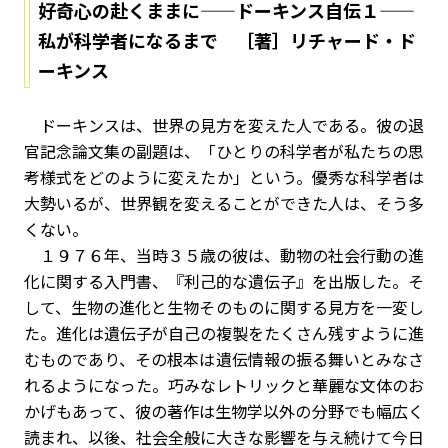
好奇心の赴くままに——ドーキンス自伝１——
私が科学者になるまで ［著］リチャード・ド
ーキンス
ドーキンスは、世界の見方を変えた人である。彼の退
官記念論文集の副題は、「ひとりの科学者が私たちの思
考様式をどのように変えたか」という。優秀な科学者は
大勢いるが、世界観を変えることができた人は、そう多
くない。
１９７６年、当時３５歳の彼は、動物の社会行動の進
化に関する入門書、『利己的な遺伝子』を出版した。そ
して、生物の進化と生物そのものに関する見方を一変し
た。進化は遺伝子が自己の複製をたくさん残すように進
むものであり、その根本は遺伝情報の振る舞いとみなさ
れるようになった。巧みなレトリックと華麗な文体のお
かげもあって、彼の著作は生物学以外の分野でも幅広く
読まれ、以後、社会全般に大きな影響を与え続けて今日