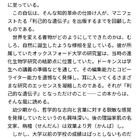
に至っている。
この自伝は、そんな知的革命の仕掛け人が、マニフェ
ストたる『利己的な遺伝子』を出版するまでを回顧した
ものである。
世界を変える書物がどのようにしてできたのかは、む
しろ、自然に誕生したような様相を呈している。彼が所
属していたオックスフォード大学の研究室は、当時の進
化生物学研究の結節点に位置していた。ドーキンスは学
生への講義の準備などを通して、その編集能力とコピー
ライター能力を遺憾なく発揮し、耳に入ってくるさまざ
まな研究のエッセンスを凝縮したのである。それが『利
己的な遺伝子』となっただけのこと——この本からは、
そんな風に読める。
幼少期から、哲学的な志向と言葉に対する鋭敏な感覚
を発揮していたというのも興味深い。後の理論家肌の名
文家、栴檀（せんだん）は双葉より芳（かんば）し。
しかし、大学以前の学校の成績はぱっとしないものだ