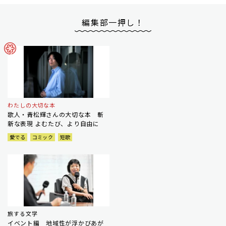
編集部一押し！
わたしの大切な本
歌人・青松輝さんの大切な本 斬
新な表現 よむたび、より自由に
愛でる
コミック
短歌
旅する文学
イベント編 地域性が浮かびあが