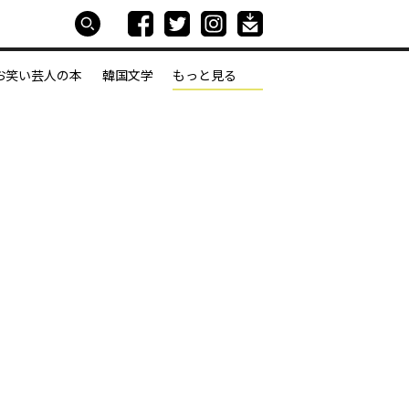
お笑い芸人の本
韓国文学
もっと見る
本屋は生きている
働きざかりの君たちへ