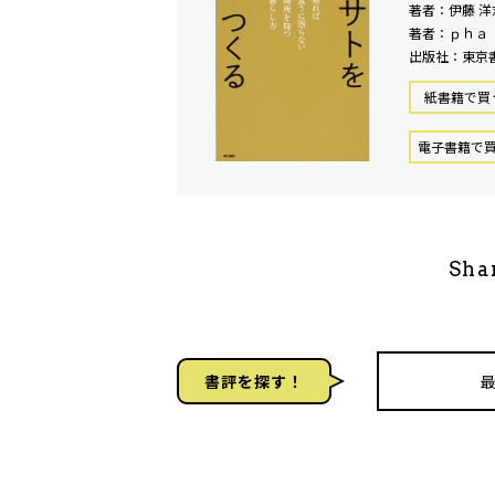
著者：伊藤 洋
著者：ｐｈａ
出版社：東京
紙書籍で買
電⼦書籍で
Sha
書評を探す！