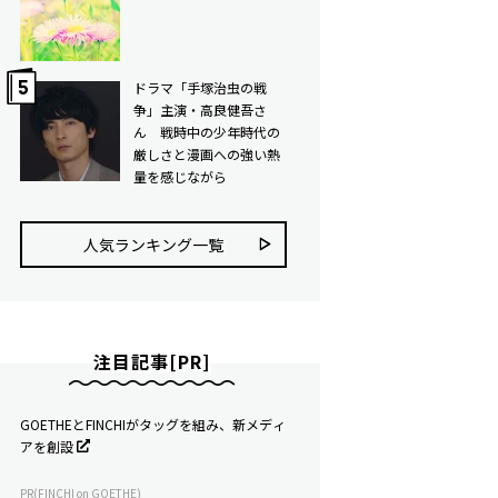
ドラマ「手塚治虫の戦
争」主演・高良健吾さ
ん 戦時中の少年時代の
厳しさと漫画への強い熱
量を感じながら
人気ランキング⼀覧
注目記事[PR]
GOETHEとFINCHIがタッグを組み、新メディ
アを創設
PR(FINCHI on GOETHE)