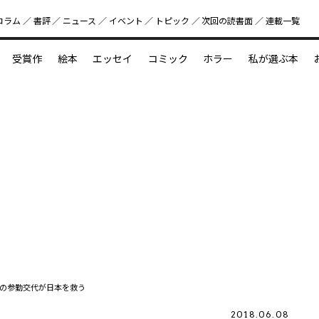
コラム
書評
ニュース
イベント
トピック
次回の読書⾯
連載一覧
好書好日
受賞作
絵本
エッセイ
コミック
ホラー
私が選ぶ本
？
えほん新定番
今めぐりたい児童文学の世界
図鑑の中の小宇宙
の参勤交代が日本を救う
2018.06.08