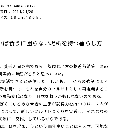
SBN: 9784487808120
売⽇： 2014/04/28
イズ: １９ｃｍ／３０５ｐ
れば食うに困らない場所を持つ暮らし方
、養老孟司の説である。都市と地方の格差解消策、過疎
現実的に無理だろうと思っていた。
復活できると確信した。しかも、上からの強制によら
所を見つけ、それを自分のフルサトとして再定義するこ
の参勤交代となり、日本を救うかもしれないのである。
ぽくてゆるめな若者の主張が説得力を持つのは、２人が
に通って、新しいフルサトつくりを実践し、それなりの
実際に「交代」しているからである。
は、骨を埋めようという面倒臭いことは考えず、可能な