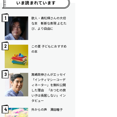
いま読まれています
歌人・青松輝さんの大切
な本 斬新な表現 よむた
び、より自由に
この夏 子どもにおすすめ
の本
髙嶋政伸さんがエッセイ
「インティマシーコーデ
ィネーター」を無料公開
した理由 「おつむの良
い子は長居しない」イン
タビュー
外からの声 澤田瞳子