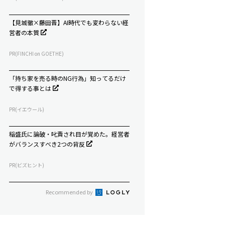
【見城徹×藤田晋】AI時代でも変わらない経
営者の本質
PR(FINCHI on GOETHE)
「持ち家を売る時のNG行為」知ってるだけ
で得する事とは
PR(イエウール)
稲盛氏に論破・叱責され目が覚めた。経営者
がバランスすべき2つの背反
PR(ビズヒント)
Recommended by