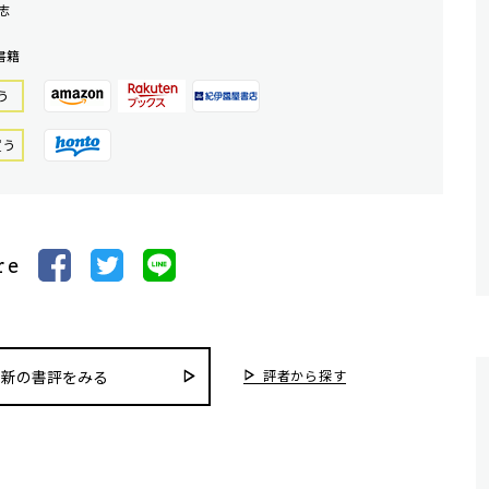
志
書籍
う
買う
re
評者から探す
最新の書評をみる