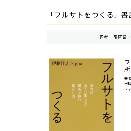
「フルサトをつくる」書
評者： 隈研吾 ／
フ
所
著
出
ジ