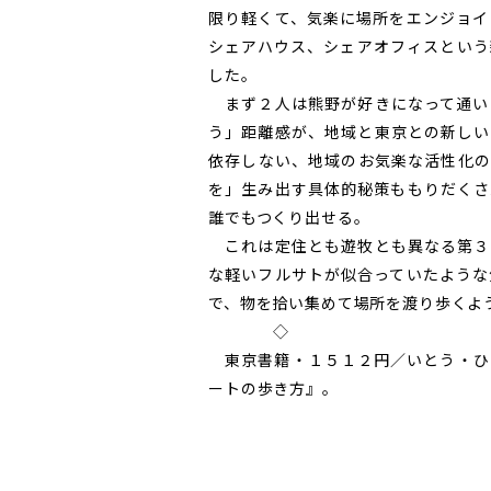
限り軽くて、気楽に場所をエンジョイ
シェアハウス、シェアオフィスという
した。
まず２人は熊野が好きになって通い
う」距離感が、地域と東京との新しい
依存しない、地域のお気楽な活性化の
を」生み出す具体的秘策ももりだくさ
誰でもつくり出せる。
これは定住とも遊牧とも異なる第３
な軽いフルサトが似合っていたような
で、物を拾い集めて場所を渡り歩くよ
◇
東京書籍・１５１２円／いとう・ひ
ートの歩き方』。