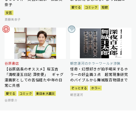
奈子
愛でる
コミック
短歌
文芸
斎藤美奈子
谷原書店
朝宮運河のホラーワールド渉猟
【谷原店長のオススメ】桜玉吉
怪奇・幻想好きが拍手喝采するホ
「満喫漫玉日記 深夜便」 ギャグ
ラーの好企画３点 超常現象研究
漫画家としての苦悩経た中年の日
のバイブルから舞城版百物語まで
常に共感
ぞっとする
ホラー
愛でる
コミック
東日本大震災
朝宮運河
谷原章介