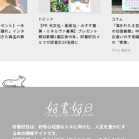
トピック
コラム
レゼント】一木
【PR 光文社・創英社・みすず書
「海をわたる
で踊れ」インタ
房・ミネルヴァ書房】プレゼント
の往復書簡」
起きた再生の群
朝日新聞1面広告の本、好書好日メ
出逢いの不思
ルマガ読者計20名様に
の〝家族〟
PR by 集英社
好書好日は、好奇心旺盛な人々に向けた、人生を豊かにす
る本の情報サイトです。