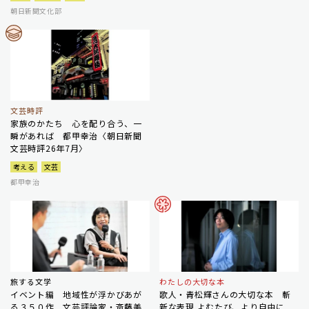
朝日新聞文化部
文芸時評
家族のかたち 心を配り合う、一
瞬があれば 都甲幸治〈朝日新聞
文芸時評26年7月〉
考える
文芸
都甲幸治
旅する文学
わたしの大切な本
イベント編 地域性が浮かびあが
歌人・青松輝さんの大切な本 斬
る３５０作 文芸評論家・斎藤美
新な表現 よむたび、より自由に