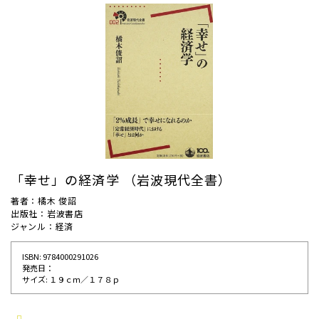
「幸せ」の経済学 （岩波現代全書）
著者：橘木 俊詔
出版社：岩波書店
ジャンル：経済
ISBN: 9784000291026
発売⽇：
サイズ: １９ｃｍ／１７８ｐ