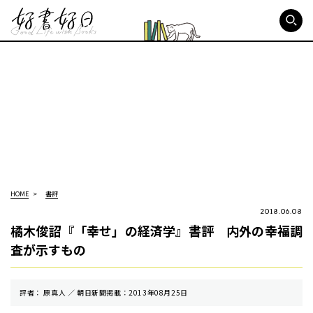
好書好日
HOME
書評
2018.06.08
橘木俊詔『「幸せ」の経済学』書評 内外の幸福調
査が示すもの
評者： 原真人 ／ 朝⽇新聞掲載：2013年08月25日