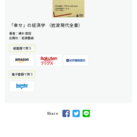
「幸せ」の経済学 （岩波現代全書）
著者：橘木 俊詔
出版社：岩波書店
紙書籍で買う
電⼦書籍で買う
Share