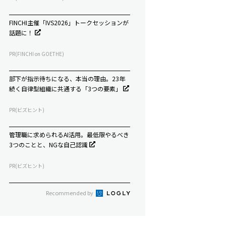
FINCHI主催「IVS2026」トークセッションが
話題に！
PR(FINCHI on GOETHE)
部下が指示待ちになる、本当の理由。23年
続く自律型組織に共通する「3つの要素」
PR(ビズヒント)
管理職に求められるAI活用。最低限やるべき
3つのことと、NGな自己認識
PR(ビズヒント)
Recommended by