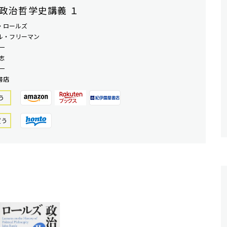
政治哲学史講義 １
・ロールズ
ル・フリーマン
一
志
一
書店
う
買う