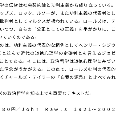
学の伝統は社会契約論と功利主義から成り立っている。
ッブズ、ロック、ルソーが、また功利主義の代表者とし
批判者としてマルクスが扱われている。ロールズは、テ
いつつ、自らの「公正としての正義」を手がかりに、こ
いていくのである。
のは、功利主義の代表的な範例としてヘンリー・シジウ
ズと並んで近代の道徳心理学の定礎者とも言えるジョゼ
ことである。そこには、政治哲学は道徳心理学に基づい
た信念がうかがえる。この点で、ロールズ批判の代表的
くチャールズ・テイラーの『自我の源泉』と比べてみれ
ズの政治哲学を知る上でも重要なテキストだ。
８０円／Ｊｏｈｎ Ｒａｗｌｓ １９２１～２００２