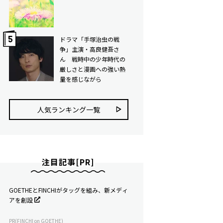
ドラマ「手塚治虫の戦
争」主演・高良健吾さ
ん 戦時中の少年時代の
厳しさと漫画への強い熱
量を感じながら
人気ランキング⼀覧
注目記事[PR]
GOETHEとFINCHIがタッグを組み、新メディ
アを創設
PR(FINCHI on GOETHE)