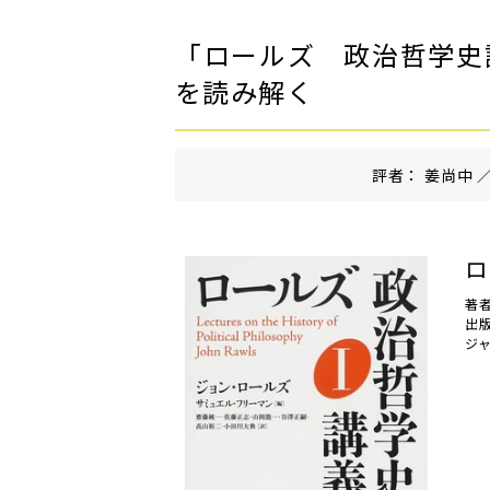
「ロールズ 政治哲学史
を読み解く
評者： 姜尚中 ／
ロ
著
出
ジ