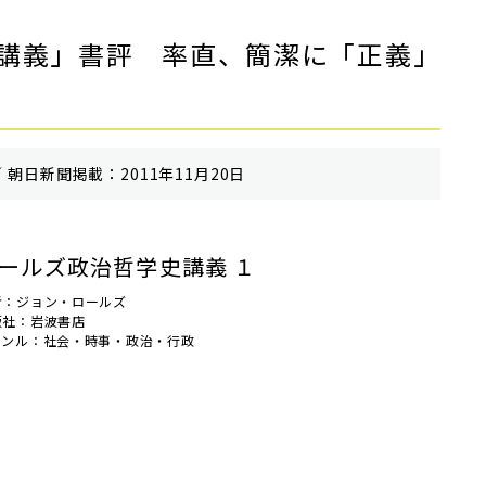
講義」書評 率直、簡潔に「正義」
 朝⽇新聞掲載：2011年11月20日
ールズ政治哲学史講義 １
者：ジョン・ロールズ
版社：岩波書店
ャンル：社会・時事・政治・行政