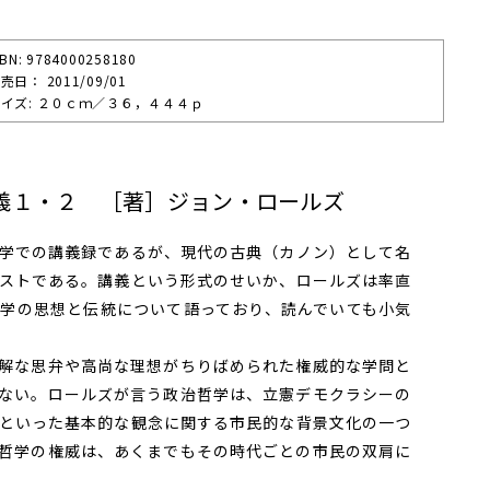
SBN: 9784000258180
売⽇： 2011/09/01
イズ: ２０ｃｍ／３６，４４４ｐ
義１・２ ［著］ジョン・ロールズ
学での講義録であるが、現代の古典（カノン）として名
ストである。講義という形式のせいか、ロールズは率直
学の思想と伝統について語っており、読んでいても小気
解な思弁や高尚な理想がちりばめられた権威的な学問と
ない。ロールズが言う政治哲学は、立憲デモクラシーの
といった基本的な観念に関する市民的な背景文化の一つ
哲学の権威は、あくまでもその時代ごとの市民の双肩に