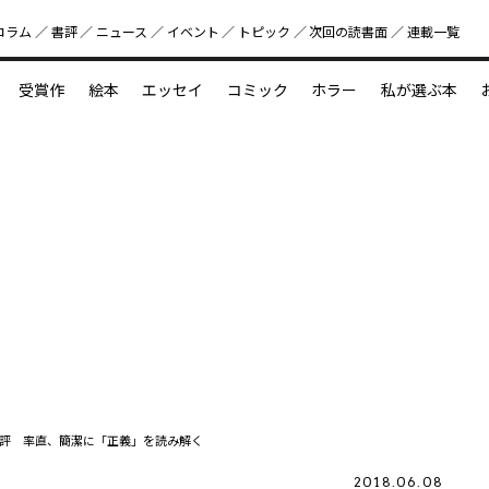
コラム
書評
ニュース
イベント
トピック
次回の読書⾯
連載一覧
好書好日
受賞作
絵本
エッセイ
コミック
ホラー
私が選ぶ本
？
えほん新定番
今めぐりたい児童文学の世界
図鑑の中の小宇宙
評 率直、簡潔に「正義」を読み解く
2018.06.08