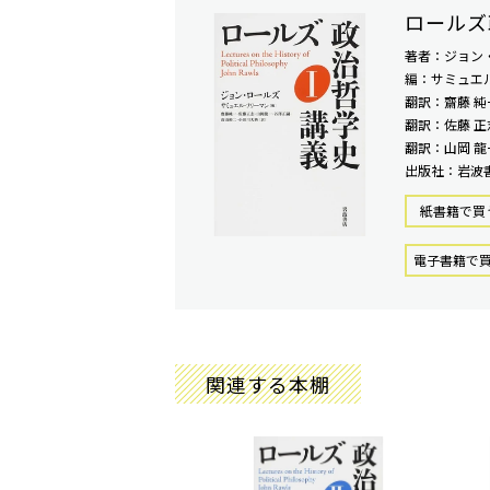
ロールズ
著者：ジョン
編：サミュエ
翻訳：齋藤 純
翻訳：佐藤 正
翻訳：山岡 龍
出版社：岩波
紙書籍で買
電⼦書籍で
関連する本棚