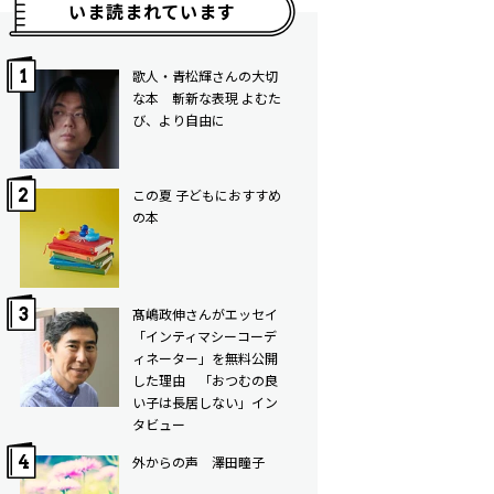
いま読まれています
歌人・青松輝さんの大切
な本 斬新な表現 よむた
び、より自由に
この夏 子どもにおすすめ
の本
髙嶋政伸さんがエッセイ
「インティマシーコーデ
ィネーター」を無料公開
した理由 「おつむの良
い子は長居しない」イン
タビュー
外からの声 澤田瞳子