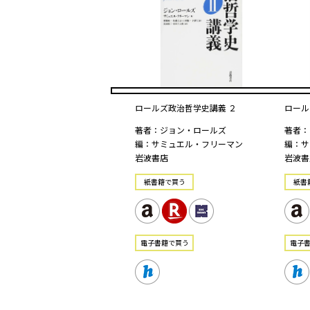
ロールズ政治哲学史講義 ２
ロール
著者：ジョン・ロールズ
著者：
編：サミュエル・フリーマン
編：サ
岩波書店
岩波書
紙書籍で買う
紙書
電⼦書籍で買う
電⼦