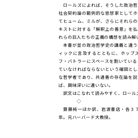
ロールズによれば、そうした政治哲
社会契約論の範例的な思想家としてホ
てヒューム、ミルが、さらにそれらの
キストに対する「解釈上の善意」を払
れらの巨人たちの正義の構想を読み解
本書が並の政治哲学史の講義と違う
ィックに言及するとともに、ホッブ
フ・バトラーにスペースを割いている
ていなければならないという確固とし
な哲学者であり、共通善の存在論を説
ば、興味深いに違いない。
訳文はこなれて読みやすく、ロール
◇
齋藤純一ほか訳、岩波書店・各３７
年。元ハーバード大教授。