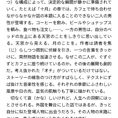
つ）な構成によって、決定的な瞬間が静かに準備されて
いく。たとえば「十月」の章では、カフェで待ち合わせ
ながらなかなか話の本題に入ることのできない二人の男
性が登場する。コーヒーを飲み、ビールやシュナップス
を頼み、食べ物も注文し……。一方の男性は、自分のベ
ッドの左上にある天窓のことをしきりに思い出してい
る。天窓から見える、月のことを。作者は読者を焦
（じ）らしつつ周到に伏線を引き、一つの言葉をきっか
けに、突然物語を加速させる。なぜこの二人が、ぐずぐ
ずとカフェに座り続けているのか。その後の展開も劇的
だ。考え抜かれた「オチ」がついているだけではない。
ストーリーの緩急のつけ方がすばらしく、テクストにず
ば抜けた音楽性を感じる。それぞれの季節にふさわしい
風景や日の光、空気の肌触りも丁寧に描かれている。
切なくて哀（かな）しいけれど、人生への洞察にはっ
とさせられる。外国を舞台にした話ではあるが、きっと
自分に似た登場人物に出会うだろう。その人物の末路に