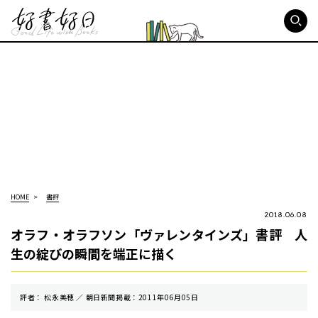
好書好日
HOME
書評
2018.06.08
オラフ・オラフソン「ヴァレンタインズ」書評 人
生の綻びの瞬間を端正に描く
評者： 松永美穂 ／ 朝⽇新聞掲載：2011年06月05日