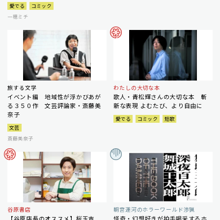
愛でる
コミック
一穂ミチ
旅する文学
わたしの大切な本
イベント編 地域性が浮かびあが
歌人・青松輝さんの大切な本 斬
る３５０作 文芸評論家・斎藤美
新な表現 よむたび、より自由に
奈子
愛でる
コミック
短歌
文芸
斎藤美奈子
谷原書店
朝宮運河のホラーワールド渉猟
【谷原店長のオススメ】桜玉吉
怪奇・幻想好きが拍手喝采するホ