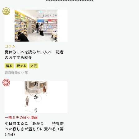
コラム
夏休みに本を読みたい人へ 記者
のおすすめ紹介
贈る
愛でる
文芸
朝日新聞文化部
一穂ミチの日々漫画
小日向まるこ「あかり」 持ち寄
った寂しさが温もりに変わる（第
14回）