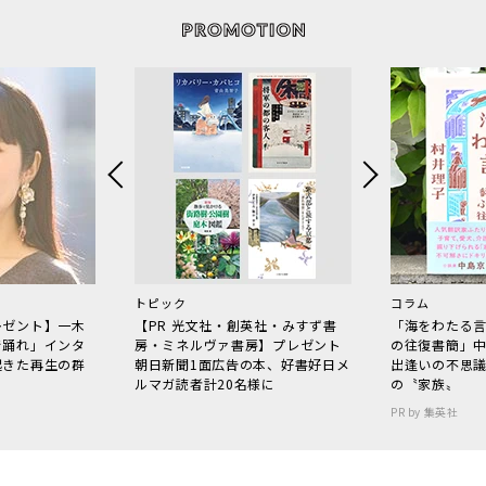
トピック
コラム
レゼント】一木
【PR 光文社・創英社・みすず書
「海をわたる
で踊れ」インタ
房・ミネルヴァ書房】プレゼント
の往復書簡」
起きた再生の群
朝日新聞1面広告の本、好書好日メ
出逢いの不思
ルマガ読者計20名様に
の〝家族〟
PR by 集英社