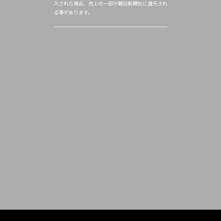
入された場合、売上の一部が朝日新聞社に還元され
る事があります。