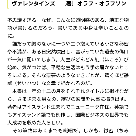
ヴァレンタインズ ［著］オラフ・オラフソン
不思議すぎる。なぜ、こんなに透明感のある、端正な物
語が書けるのだろう。書いてある中身は辛いことなの
に。
誰だって胸のなかに一つや二つ抱えている小さな秘密
や不満が、ある日突然噴出し、塞がっていた過去の傷口
が一気に開いてしまう。人生がどんどん綻（ほころ）び
始め、気がつけば、平穏な生活はもう手の届かないとこ
ろにある。そんな悪夢のようなできごとが、驚くほど静
謐（せいひつ）な文章で描かれるのだ。
本書は一年の十二の月をそれぞれタイトルに掲げなが
ら、さまざまな男女の、綻びの瞬間を見事に描き出す。
著者はアイスランド生まれでニューヨーク在住。英語で
もアイスランド語でも創作し、国際ビジネスの世界でも
大成功を収めた人らしい。
その筆致はあくまでも繊細だ。しかも、緻密（ちみ