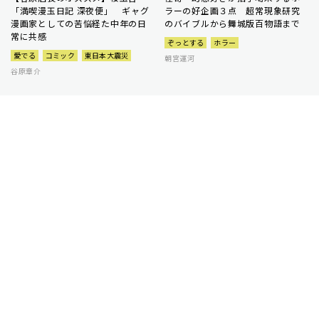
「満喫漫玉日記 深夜便」 ギャグ
ラーの好企画３点 超常現象研究
漫画家としての苦悩経た中年の日
のバイブルから舞城版百物語まで
常に共感
ぞっとする
ホラー
愛でる
コミック
東日本大震災
朝宮運河
谷原章介