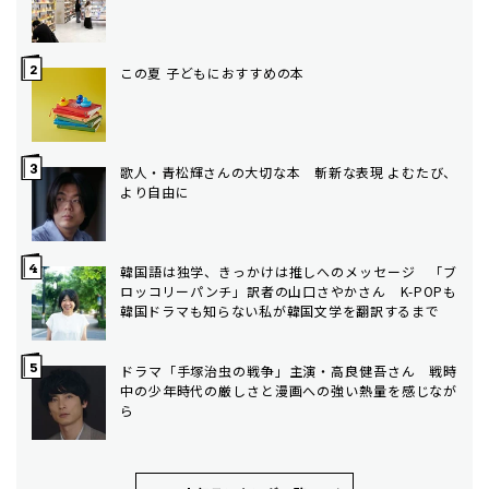
この夏 子どもにおすすめの本
歌人・青松輝さんの大切な本 斬新な表現 よむたび、
より自由に
韓国語は独学、きっかけは推しへのメッセージ 「ブ
ロッコリーパンチ」訳者の山口さやかさん K-POPも
韓国ドラマも知らない私が韓国文学を翻訳するまで
ドラマ「手塚治虫の戦争」主演・高良健吾さん 戦時
中の少年時代の厳しさと漫画への強い熱量を感じなが
ら