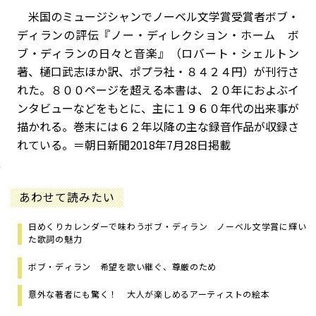
米国のミュージシャンでノーベル文学賞受賞者ボブ・
ディランの評伝『ノー・ディレクション・ホーム ボ
ブ・ディランの日々と音楽』（ロバート・シェルトン
著、樋口武志ほか訳、ポプラ社・８４２４円）が刊行さ
れた。８００ページを超える本書は、２０年におよぶイ
ンタビューなどをもとに、主に１９６０年代の出来事が
描かれる。巻末には６２年以降の主な録音作品が収録さ
れている。＝朝日新聞2018年7月28日掲載
あわせて読みたい
日めくりカレンダーで味わうボブ・ディラン ノーベル文学賞に輝い
た歌詞の魅力
ボブ・ディラン 希望を歌い継ぐ、尊厳のため
意外な著者にも驚く！ 大人が楽しめるアーティストの絵本