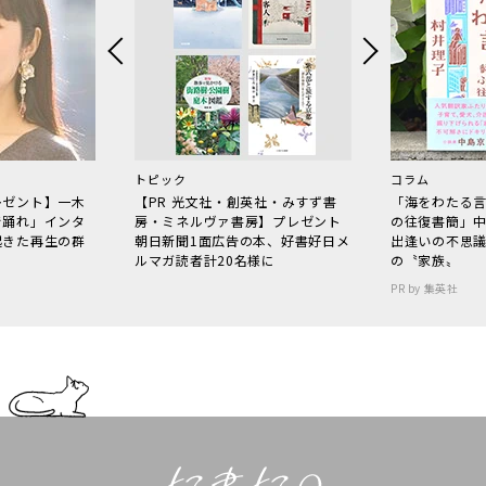
トピック
コラム
レゼント】一木
【PR 光文社・創英社・みすず書
「海をわたる
で踊れ」インタ
房・ミネルヴァ書房】プレゼント
の往復書簡」
起きた再生の群
朝日新聞1面広告の本、好書好日メ
出逢いの不思
ルマガ読者計20名様に
の〝家族〟
PR by 集英社