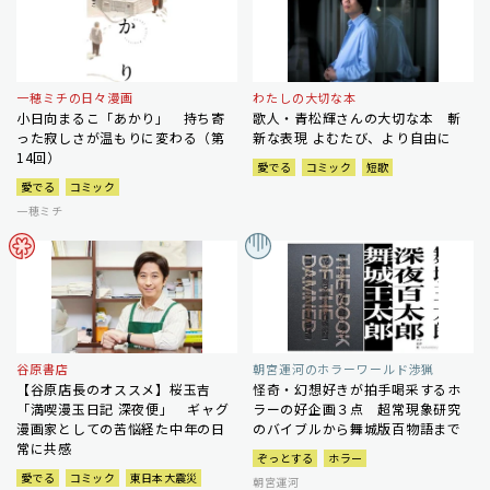
一穂ミチの日々漫画
わたしの大切な本
小日向まるこ「あかり」 持ち寄
歌人・青松輝さんの大切な本 斬
った寂しさが温もりに変わる（第
新な表現 よむたび、より自由に
14回）
愛でる
コミック
短歌
愛でる
コミック
一穂ミチ
谷原書店
朝宮運河のホラーワールド渉猟
【谷原店長のオススメ】桜玉吉
怪奇・幻想好きが拍手喝采するホ
「満喫漫玉日記 深夜便」 ギャグ
ラーの好企画３点 超常現象研究
漫画家としての苦悩経た中年の日
のバイブルから舞城版百物語まで
常に共感
ぞっとする
ホラー
愛でる
コミック
東日本大震災
朝宮運河