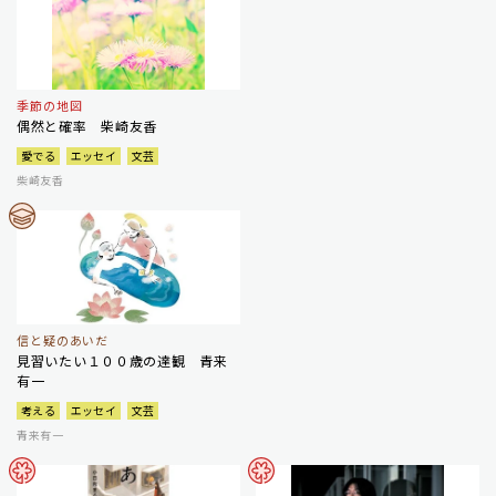
季節の地図
偶然と確率 柴崎友香
愛でる
エッセイ
文芸
柴崎友香
信と疑のあいだ
見習いたい１００歳の達観 青来
有一
考える
エッセイ
文芸
青来有一