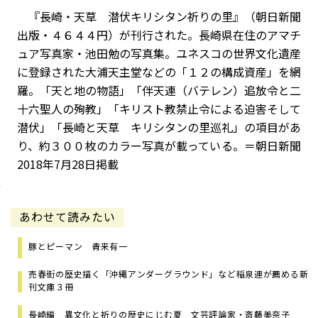
『長崎・天草 潜伏キリシタン祈りの里』（朝日新聞
出版・４６４４円）が刊行された。長崎県在住のアマチ
ュア写真家・池田勉の写真集。ユネスコの世界文化遺産
に登録された大浦天主堂などの「１２の構成資産」を網
羅。「天と地の物語」「伴天連（バテレン）追放令と二
十六聖人の殉教」「キリスト教禁止令による迫害そして
潜伏」「長崎と天草 キリシタンの里巡礼」の項目があ
り、約３００枚のカラー写真が載っている。＝朝日新聞
2018年7月28日掲載
あわせて読みたい
豚とピーマン 青来有一
売春街の歴史描く「沖縄アンダーグラウンド」など稲泉連が薦める新
刊文庫３冊
長崎編 異文化と祈りの歴史にじむ夏 文芸評論家・斎藤美奈子