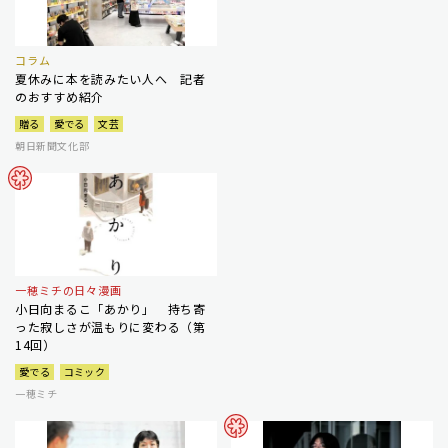
コラム
夏休みに本を読みたい人へ 記者
のおすすめ紹介
贈る
愛でる
文芸
朝日新聞文化部
一穂ミチの日々漫画
小日向まるこ「あかり」 持ち寄
った寂しさが温もりに変わる（第
14回）
愛でる
コミック
一穂ミチ