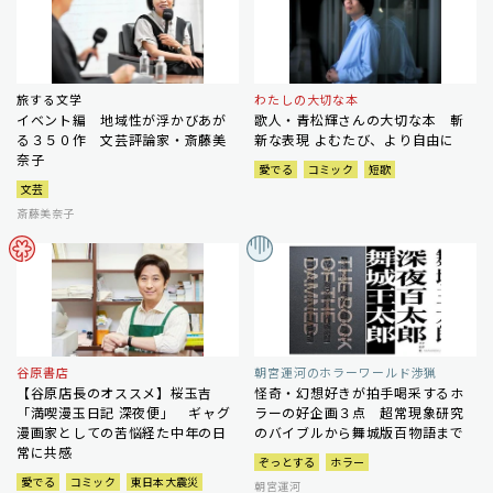
旅する文学
わたしの大切な本
イベント編 地域性が浮かびあが
歌人・青松輝さんの大切な本 斬
る３５０作 文芸評論家・斎藤美
新な表現 よむたび、より自由に
奈子
愛でる
コミック
短歌
文芸
斎藤美奈子
谷原書店
朝宮運河のホラーワールド渉猟
【谷原店長のオススメ】桜玉吉
怪奇・幻想好きが拍手喝采するホ
「満喫漫玉日記 深夜便」 ギャグ
ラーの好企画３点 超常現象研究
漫画家としての苦悩経た中年の日
のバイブルから舞城版百物語まで
常に共感
ぞっとする
ホラー
愛でる
コミック
東日本大震災
朝宮運河