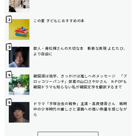
この夏 子どもにおすすめの本
歌人・青松輝さんの大切な本 斬新な表現 よむたび、
より自由に
韓国語は独学、きっかけは推しへのメッセージ 「ブ
ロッコリーパンチ」訳者の山口さやかさん K-POPも
韓国ドラマも知らない私が韓国文学を翻訳するまで
ドラマ「手塚治虫の戦争」主演・高良健吾さん 戦時
中の少年時代の厳しさと漫画への強い熱量を感じなが
ら