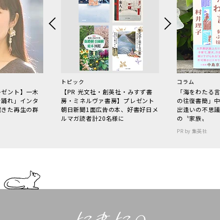
トピック
コラム
レゼント】一木
【PR 光文社・創英社・みすず書
「海をわたる
で踊れ」インタ
房・ミネルヴァ書房】プレゼント
の往復書簡」
起きた再生の群
朝日新聞1面広告の本、好書好日メ
出逢いの不思
ルマガ読者計20名様に
の〝家族〟
PR by 集英社