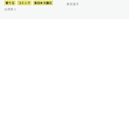
愛でる
コミック
東日本大震災
朝宮運河
谷原章介