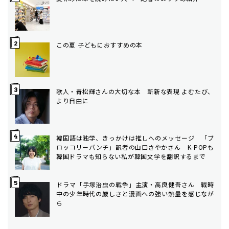
この夏 子どもにおすすめの本
歌人・青松輝さんの大切な本 斬新な表現 よむたび、
より自由に
韓国語は独学、きっかけは推しへのメッセージ 「ブ
ロッコリーパンチ」訳者の山口さやかさん K-POPも
韓国ドラマも知らない私が韓国文学を翻訳するまで
ドラマ「手塚治虫の戦争」主演・高良健吾さん 戦時
中の少年時代の厳しさと漫画への強い熱量を感じなが
ら