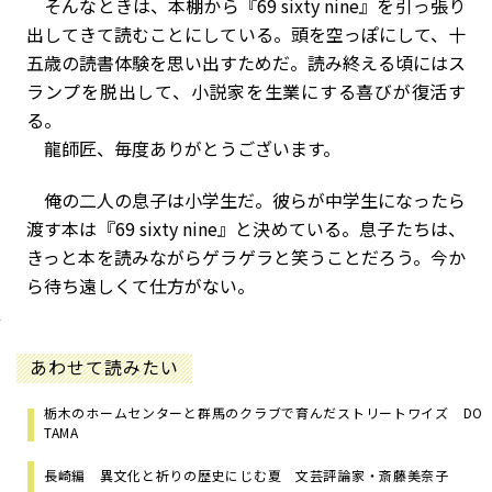
そんなときは、本棚から『69 sixty nine』を引っ張り
出してきて読むことにしている。頭を空っぽにして、十
五歳の読書体験を思い出すためだ。読み終える頃にはス
ランプを脱出して、小説家を生業にする喜びが復活す
る。
龍師匠、毎度ありがとうございます。
俺の二人の息子は小学生だ。彼らが中学生になったら
渡す本は『69 sixty nine』と決めている。息子たちは、
きっと本を読みながらゲラゲラと笑うことだろう。今か
ら待ち遠しくて仕方がない。
あわせて読みたい
栃木のホームセンターと群馬のクラブで育んだストリートワイズ DO
TAMA
長崎編 異文化と祈りの歴史にじむ夏 文芸評論家・斎藤美奈子