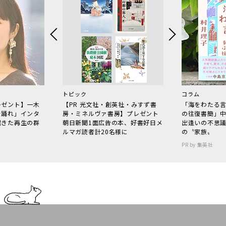
トピック
コラム
レゼント】一木
【PR 光文社・創英社・みすず書
「海をわたる
で踊れ」インタ
房・ミネルヴァ書房】プレゼント
の往復書簡」
起きた再生の群
朝日新聞1面広告の本、好書好日メ
出逢いの不思
ルマガ読者計20名様に
の〝家族〟
PR by 集英社