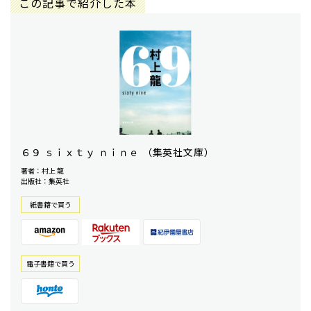
この記事で紹介した本
６９ ｓｉｘｔｙ ｎｉｎｅ （集英社文庫）
著者：村上 龍
出版社：集英社
紙書籍で買う
電⼦書籍で買う