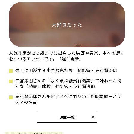
大好きだった
人気作家が２０歳までに出会った映画や音楽、本への思い
をつづるエッセーです。（週１更新）
遠くに明滅する小さな光たち 翻訳家・東辻󠄀賢治郎
二宮康明さんの「よく飛ぶ紙飛行機集」で味わった特
別な「読書」体験 翻訳家・東辻󠄀賢治郎
東辻󠄀賢治郎さんをピアノへに向かわせた坂本龍一とサ
ティの名曲
連載一覧