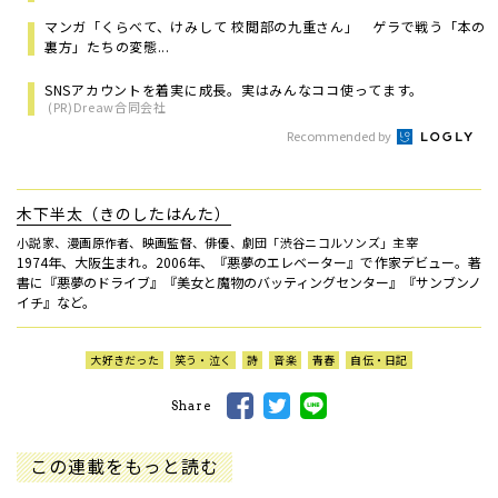
マンガ「くらべて、けみして 校閲部の九重さん」 ゲラで戦う「本の
裏方」たちの変態...
SNSアカウントを着実に成長。実はみんなココ使ってます。
(PR)Dreaw合同会社
Recommended by
木下半太（きのしたはんた）
小説家、漫画原作者、映画監督、俳優、劇団「渋谷ニコルソンズ」主宰
1974年、大阪生まれ。2006年、『悪夢のエレベーター』で作家デビュー。著
書に『悪夢のドライブ』『美女と魔物のバッティングセンター』『サンブンノ
イチ』など。
大好きだった
笑う・泣く
詩
音楽
青春
自伝・日記
Share
この連載をもっと読む