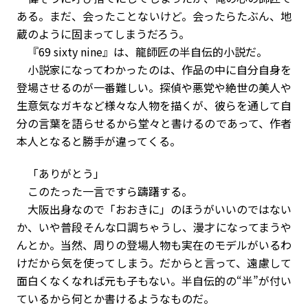
ある。まだ、会ったことないけど。会ったらたぶん、地
蔵のように固まってしまうだろう。
『69 sixty nine』は、龍師匠の半自伝的小説だ。
小説家になってわかったのは、作品の中に自分自身を
登場させるのが一番難しい。探偵や悪党や絶世の美人や
生意気なガキなど様々な人物を描くが、彼らを通して自
分の言葉を語らせるから堂々と書けるのであって、作者
本人となると勝手が違ってくる。
「ありがとう」
このたった一言ですら躊躇する。
大阪出身なので「おおきに」のほうがいいのではない
か、いや普段そんな口調ちゃうし、漫才になってまうや
んとか。当然、周りの登場人物も実在のモデルがいるわ
けだから気を使ってしまう。だからと言って、遠慮して
面白くなくなれば元も子もない。半自伝的の“半”が付い
ているから何とか書けるようなものだ。