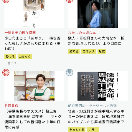
一穂ミチの日々漫画
わたしの大切な本
小日向まるこ「あかり」 持ち寄
歌人・青松輝さんの大切な本 斬
った寂しさが温もりに変わる（第
新な表現 よむたび、より自由に
14回）
愛でる
コミック
短歌
愛でる
コミック
一穂ミチ
谷原書店
朝宮運河のホラーワールド渉猟
【谷原店長のオススメ】桜玉吉
怪奇・幻想好きが拍手喝采するホ
「満喫漫玉日記 深夜便」 ギャグ
ラーの好企画３点 超常現象研究
漫画家としての苦悩経た中年の日
のバイブルから舞城版百物語まで
常に共感
ぞっとする
ホラー