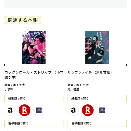
関連する本棚
ロックンロール・ストリップ （小学
サンブンノイチ （角川文庫）
館文庫）
著者：木下半太
著者：木下 半太
小学館
角川書店
紙書籍で買う
紙書籍で買う
電⼦書籍で買う
電⼦書籍で買う