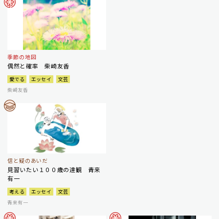
季節の地図
偶然と確率 柴崎友香
愛でる
エッセイ
文芸
柴崎友香
信と疑のあいだ
見習いたい１００歳の達観 青来
有一
考える
エッセイ
文芸
青来有一