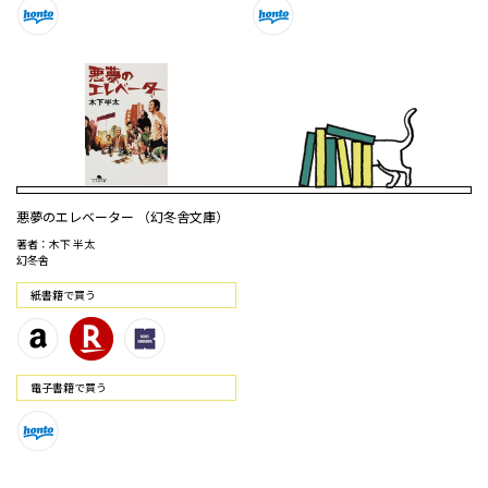
悪夢のエレベーター （幻冬舎文庫）
著者：木下 半太
幻冬舎
紙書籍で買う
電⼦書籍で買う