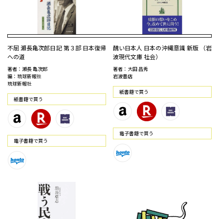
不屈 瀬長亀次郎日記 第３部 日本復帰
醜い日本人 日本の沖縄意識 新版 （岩
への道
波現代文庫 社会）
著者：瀬長 亀次郎
著者：大田 昌秀
編：琉球新報社
岩波書店
琉球新報社
紙書籍で買う
紙書籍で買う
電⼦書籍で買う
電⼦書籍で買う