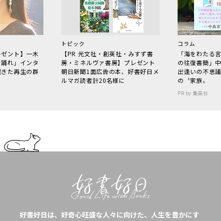
トピック
コラム
レゼント】一木
【PR 光文社・創英社・みすず書
「海をわたる
で踊れ」インタ
房・ミネルヴァ書房】プレゼント
の往復書簡」
起きた再生の群
朝日新聞1面広告の本、好書好日メ
出逢いの不思
ルマガ読者計20名様に
の〝家族〟
PR by 集英社
好書好日は、好奇心旺盛な人々に向けた、人生を豊かにす