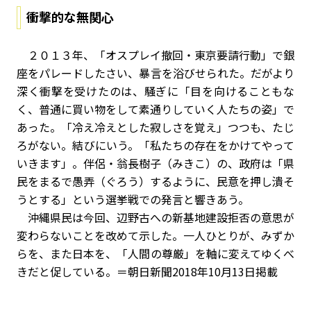
衝撃的な無関心
２０１３年、「オスプレイ撤回・東京要請行動」で銀
座をパレードしたさい、暴言を浴びせられた。だがより
深く衝撃を受けたのは、騒ぎに「目を向けることもな
く、普通に買い物をして素通りしていく人たちの姿」で
あった。「冷え冷えとした寂しさを覚え」つつも、たじ
ろがない。結びにいう。「私たちの存在をかけてやって
いきます」。伴侶・翁長樹子（みきこ）の、政府は「県
民をまるで愚弄（ぐろう）するように、民意を押し潰そ
うとする」という選挙戦での発言と響きあう。
沖縄県民は今回、辺野古への新基地建設拒否の意思が
変わらないことを改めて示した。一人ひとりが、みずか
らを、また日本を、「人間の尊厳」を軸に変えてゆくべ
きだと促している。＝朝日新聞2018年10月13日掲載