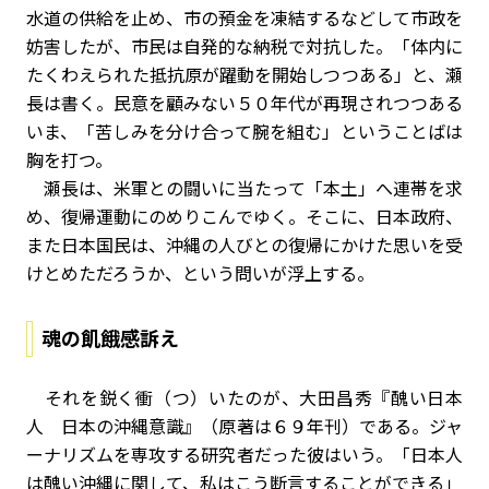
水道の供給を止め、市の預金を凍結するなどして市政を
妨害したが、市民は自発的な納税で対抗した。「体内に
たくわえられた抵抗原が躍動を開始しつつある」と、瀬
長は書く。民意を顧みない５０年代が再現されつつある
いま、「苦しみを分け合って腕を組む」ということばは
胸を打つ。
瀬長は、米軍との闘いに当たって「本土」へ連帯を求
め、復帰運動にのめりこんでゆく。そこに、日本政府、
また日本国民は、沖縄の人びとの復帰にかけた思いを受
けとめただろうか、という問いが浮上する。
魂の飢餓感訴え
それを鋭く衝（つ）いたのが、大田昌秀『醜い日本
人 日本の沖縄意識』（原著は６９年刊）である。ジャ
ーナリズムを専攻する研究者だった彼はいう。「日本人
は醜い――沖縄に関して、私はこう断言することができる」