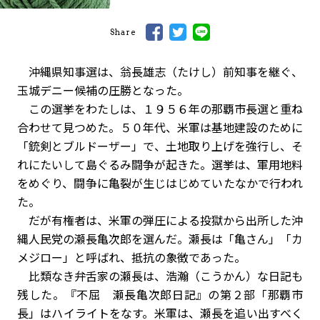
Share
沖縄県知事選は、翁長雄志（たけし）前知事を継ぐ、
玉城デニー候補の圧勝となった。
この選挙をわたしは、１９５６年の那覇市長選と重ね
合わせて見つめた。５０年代、米軍は基地建設のために
「銃剣とブルドーザー」で、土地取り上げを強行し、そ
れにたいして島ぐるみ闘争が起きた。選挙は、軍用地料
をめぐり、闘争に亀裂が生じはじめていたなかで行われ
た。
だが有権者は、米軍の弾圧による投獄から出所した沖
縄人民党の瀬長亀次郎を選んだ。瀬長は「亀さん」「カ
メジロー」と呼ばれ、抵抗の象徴であった。
比類なき弁舌家の瀬長は、浩瀚（こうかん）な日記も
残した。『不屈 瀬長亀次郎日記』の第２部「那覇市
長」はハイライトをなす。米軍は、瀬長を追い出すべく