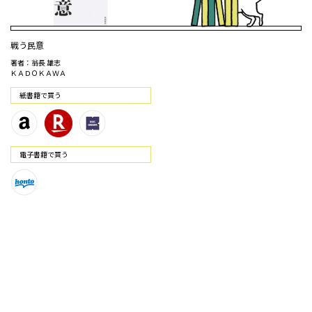
戦う民意
著者：翁長 雄志
ＫＡＤＯＫＡＷＡ
紙書籍で買う
電⼦書籍で買う