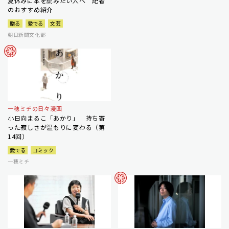
夏休みに本を読みたい人へ 記者
のおすすめ紹介
贈る
愛でる
文芸
朝日新聞文化部
一穂ミチの日々漫画
小日向まるこ「あかり」 持ち寄
った寂しさが温もりに変わる（第
14回）
愛でる
コミック
一穂ミチ