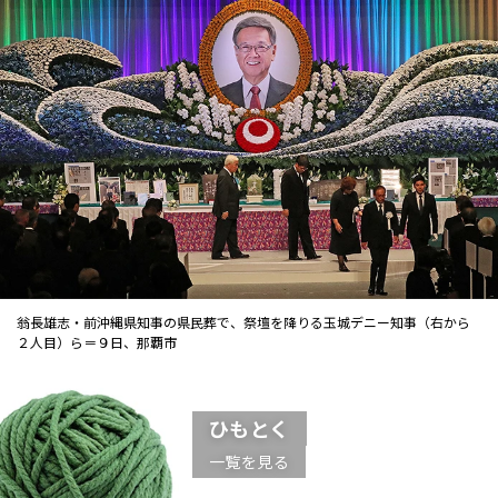
翁長雄志・前沖縄県知事の県民葬で、祭壇を降りる玉城デニー知事（右から
２人目）ら＝９日、那覇市
ひもとく
一覧を見る