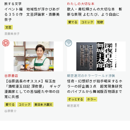
旅する文学
わたしの大切な本
イベント編 地域性が浮かびあが
歌人・青松輝さんの大切な本 斬
る３５０作 文芸評論家・斎藤美
新な表現 よむたび、より自由に
奈子
愛でる
コミック
短歌
文芸
斎藤美奈子
谷原書店
朝宮運河のホラーワールド渉猟
【谷原店長のオススメ】桜玉吉
怪奇・幻想好きが拍手喝采するホ
「満喫漫玉日記 深夜便」 ギャグ
ラーの好企画３点 超常現象研究
漫画家としての苦悩経た中年の日
のバイブルから舞城版百物語まで
常に共感
ぞっとする
ホラー
愛でる
コミック
東日本大震災
朝宮運河
谷原章介