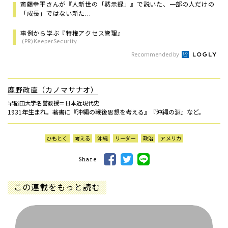
斎藤幸平さんが『人新世の「黙示録」』で説いた、一部の人だけの
「成長」ではない新た...
事例から学ぶ『特権アクセス管理』
(PR)KeeperSecurity
Recommended by
鹿野政直（カノマサナオ）
早稲田大学名誉教授＝日本近現代史
1931年生まれ。著書に『沖縄の戦後思想を考える』『沖縄の淵』など。
ひもとく
考える
沖縄
リーダー
政治
アメリカ
Share
この連載をもっと読む