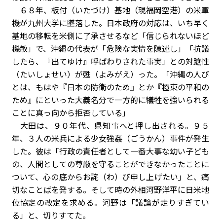
６８年、板付（いたづけ）基地（現福岡空港）の米軍
機が九州大学に墜落した。日本政府の対応は、いち早く
基地の移転を米側に了承させるなど「信じられないほど
機敏」で、沖縄の代表が「危険な実情を陳述し」「抗議
したら、『出てゆけ』呼ばわりされた事実」との対蹠性
（たいしょせい）が甦（よみがえ）った。「沖縄の人び
とは、もはや『日本の防衛のため』とか『極東の平和の
ため』にといった大義名分で一方的に犠牲を強いられる
ことに真っ向から拒否している」
大田は、９０年代、県知事へと押し出される。９５
年、３人の米兵による少女強姦（ごうかん）事件が発生
した。彼は「行政の責任者として一番大事な幼い子ども
の、人間としての尊厳を守ることができなかったことに
ついて、心の底からお詫（わ）び申し上げたい」と、痛
切なことばを発する。そして時の外相河野洋平に日米地
位協定の改定を求める。河野は「議論が走りすぎてい
る」と、切りすてた。