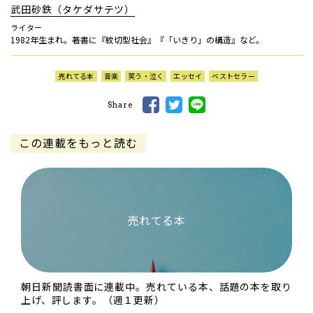
武田砂鉄（タケダサテツ）
ライター
1982年生まれ。著書に『紋切型社会』『「いきり」の構造』など。
売れてる本
音楽
笑う・泣く
エッセイ
ベストセラー
Share
この連載をもっと読む
売れてる本
朝日新聞読書面に連載中。売れている本、話題の本を取り
上げ、評します。（週１更新）