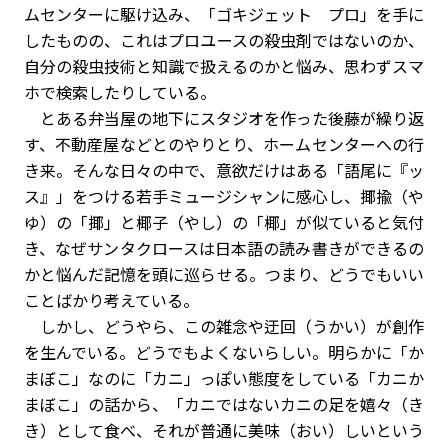
ムセンターに駆け込み、「ゴキジェット プロ」を手に
したものの、これはプロユースの殺虫剤ではないのか、
自分の殺虫技術と知識で扱えるのかと悩み、思わずスマ
ホで検索したりしている。
とある弁当屋の地下にスタジオを作った後藤が繰り返
す、不動産屋などとのやりとり、ホームセンターへの行
き来。そんな日々の中で、意欲だけはある「語尾に『ッ
ス』」をつける若手ミュージシャンに感心し、揶揄（や
ゆ）の「揶」と椰子（やし）の「椰」が似ていると気付
き、なぜサンタクロースは日本語の読み書きができるの
かと悩んだ記憶を頭に巡らせる。つまり、どうでもいい
ことばかり考えている。
しかし、どうやら、この雑念や迂回（うかい）が創作
を生んでいる。どうでもよくないらしい。明らかに「か
まぼこ」なのに「カニ」っぽい態度をしている「カニか
まぼこ」の話から、「カニではないカニの足を嬉々（き
き）として食べ、それが普通に美味（おい）しいという