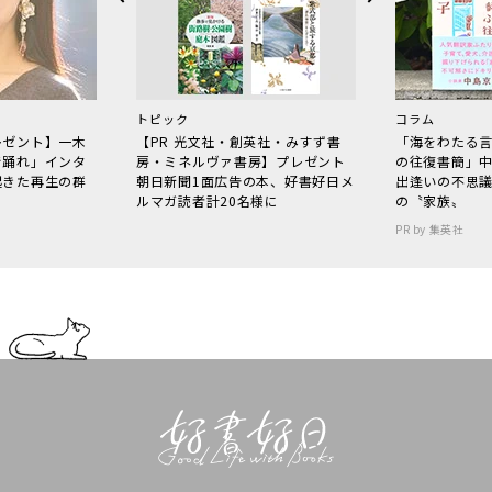
トピック
コラム
レゼント】一木
【PR 光文社・創英社・みすず書
「海をわたる
で踊れ」インタ
房・ミネルヴァ書房】プレゼント
の往復書簡」
起きた再生の群
朝日新聞1面広告の本、好書好日メ
出逢いの不思
ルマガ読者計20名様に
の〝家族〟
PR by 集英社