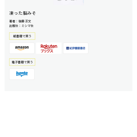
凍った脳みそ
著者：後藤 正文
出版社：ミシマ社
紙書籍で買う
電⼦書籍で買う