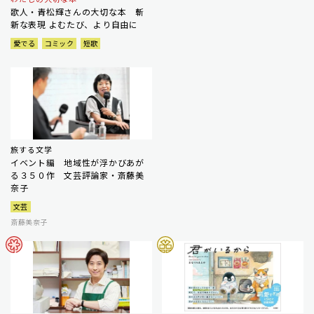
歌人・青松輝さんの大切な本 斬
新な表現 よむたび、より自由に
愛でる
コミック
短歌
旅する文学
イベント編 地域性が浮かびあが
る３５０作 文芸評論家・斎藤美
奈子
文芸
斎藤美奈子