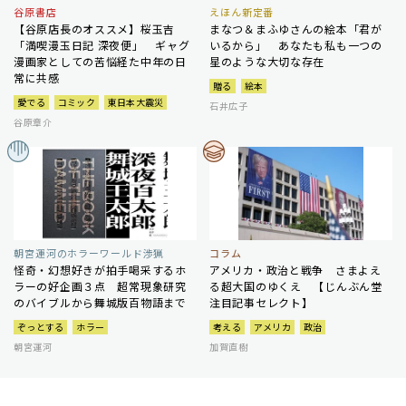
谷原書店
えほん新定番
【谷原店長のオススメ】桜玉吉
まなつ＆まふゆさんの絵本「君が
「満喫漫玉日記 深夜便」 ギャグ
いるから」 あなたも私も一つの
漫画家としての苦悩経た中年の日
星のような大切な存在
常に共感
贈る
絵本
愛でる
コミック
東日本大震災
石井広子
谷原章介
朝宮運河のホラーワールド渉猟
コラム
怪奇・幻想好きが拍手喝采するホ
アメリカ・政治と戦争 さまよえ
ラーの好企画３点 超常現象研究
る超大国のゆくえ 【じんぶん堂
のバイブルから舞城版百物語まで
注目記事セレクト】
ぞっとする
ホラー
考える
アメリカ
政治
朝宮運河
加賀直樹