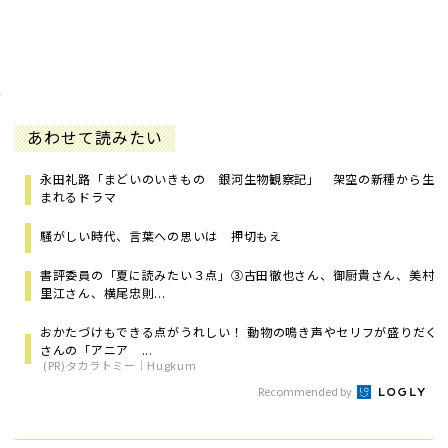
あわせて読みたい
永田礼路「まどいのいきもの 銀河生物観察記」 架空の新種から生
まれるドラマ
騒がしい時代、言葉への思いは 押切もえ
書評委員の「夏に読みたい３点」③古田徹也さん、御厨貴さん、美村
里江さん、横尾忠則...
おかたづけもできる点がうれしい！ 動物の鳴き声やセリフが盛りだく
さんの「アニア ...
(PR)タカラトミー｜Hugkum
Recommended by