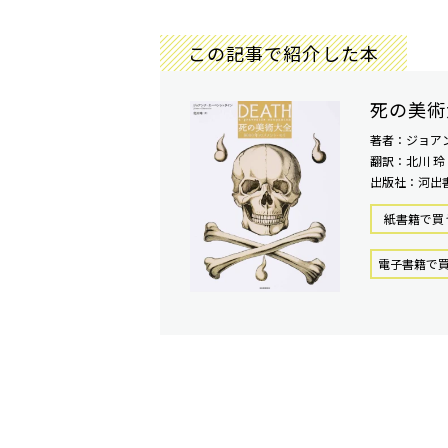
この記事で紹介した本
死の美術
著者：ジョア
翻訳：北川 玲
出版社：河出
紙書籍で買
電⼦書籍で