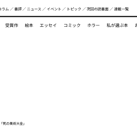
コラム
書評
ニュース
イベント
トピック
次回の読書⾯
連載一覧
好書好日
受賞作
絵本
エッセイ
コミック
ホラー
私が選ぶ本
？
えほん新定番
今めぐりたい児童文学の世界
図鑑の中の小宇宙
「死の美術大全」