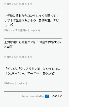
PR(ReFa GINZA on CREA)
小学校に慣れた今だからじっくり選べる！
小学１年生夏休みからの「音楽教室」デビ
ュ...
PR(ヤマハ音楽振興会｜HugKum)
上質な眠りも美髪ケアも！ 銀座で体感するR
eFa
PR(ReFa GINZA on CREA)
「イソジン®クリアうがい薬」といっしょに
「うがいパワー」で一年中！ 健やか
PR(iNova｜Hugkum)
Recommended by