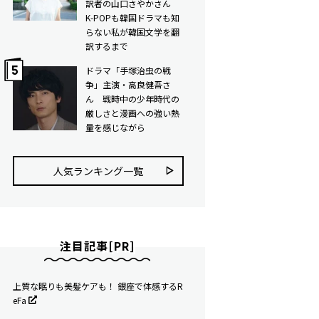
訳者の山口さやかさん
K-POPも韓国ドラマも知
らない私が韓国文学を翻
訳するまで
ドラマ「手塚治虫の戦
争」主演・高良健吾さ
ん 戦時中の少年時代の
厳しさと漫画への強い熱
量を感じながら
人気ランキング⼀覧
注目記事[PR]
上質な眠りも美髪ケアも！ 銀座で体感するR
eFa