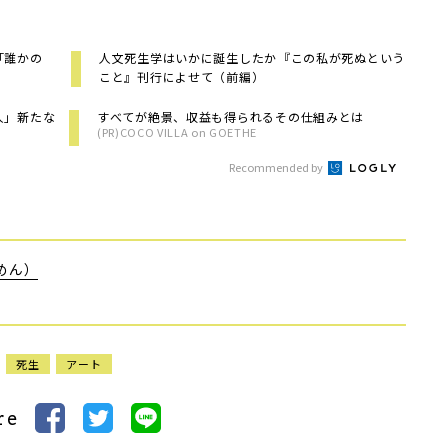
「誰かの
人文死生学はいかに誕生したか――『この私が死ぬという
こと』刊行によせて（前編）
人」新たな
すべてが絶景、収益も得られるその仕組みとは
(PR)COCO VILLA on GOETHE
Recommended by
めん）
死生
アート
re