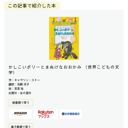
この記事で紹介した本
かしこいポリーとまぬけなおおかみ （世界こどもの文
学）
作：キャサリン・ストー
翻訳：佐藤 凉子
絵：若菜 珪
出版社：金の星社
紙書籍で買う
電⼦書籍で買う