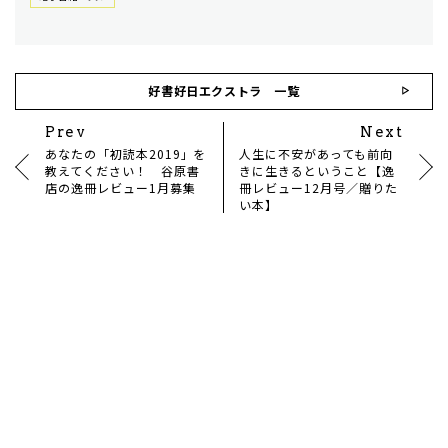
好書好日エクストラ 一覧
Prev
Next
あなたの「初読本2019」を
人生に不安があっても前向
教えてください！ 谷原書
きに生きるということ【逸
店の逸冊レビュー1月募集
冊レビュー12月号／贈りた
い本】