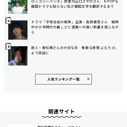
ロッコリーパンチ」訳者の山口さやかさん K-POPも
韓国ドラマも知らない私が韓国文学を翻訳するまで
ドラマ「手塚治虫の戦争」主演・高良健吾さん 戦時
中の少年時代の厳しさと漫画への強い熱量を感じなが
ら
歌人・青松輝さんの大切な本 斬新な表現 よむたび、
より自由に
人気ランキング⼀覧
関連サイト