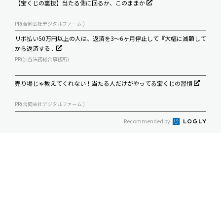
【宝くじの裏技】当たる側に回るか、このままか
PR(合同会社デジタルファーム )
リボ払い50万円以上の人は、返済を3～6ヶ月停止して『大幅に減額して
から返済する...
PR(渋谷法務総合事務所)
売り場じゃ教えてくれない！当たる人だけがやってる宝くじの習慣
PR(合同会社デジタルファーム )
Recommended by