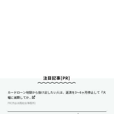
注目記事[PR]
カードローン地獄から抜け出したい人は、返済を3～6ヶ月停止して『大
幅に減額してか...
PR(渋谷法務総合事務所)