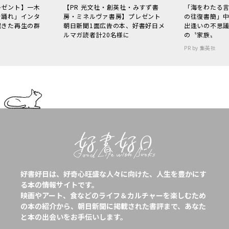
レゼント】一木
【PR 光文社・創英社・みすず書
「海をわたる
で踊れ」インタ
房・ミネルヴァ書房】プレゼント
の往復書簡」
起きた再生の群
朝日新聞1面広告の本、好書好日メ
出逢いの不思
ルマガ読者計20名様に
の〝家族〟
PR by 集英社
好書好日は、好奇心旺盛な人々に向けた、人生を豊かにす
る本の情報サイトです。
映画やアート、食などのライフ＆カルチャーを楽しむため
の本の紹介から、朝日新聞に掲載された書評まで、あなた
と本の出会いをお手伝いします。