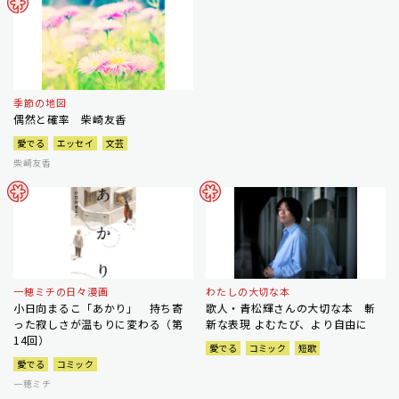
季節の地図
偶然と確率 柴崎友香
愛でる
エッセイ
文芸
柴崎友香
一穂ミチの日々漫画
わたしの大切な本
小日向まるこ「あかり」 持ち寄
歌人・青松輝さんの大切な本 斬
った寂しさが温もりに変わる（第
新な表現 よむたび、より自由に
14回）
愛でる
コミック
短歌
愛でる
コミック
一穂ミチ