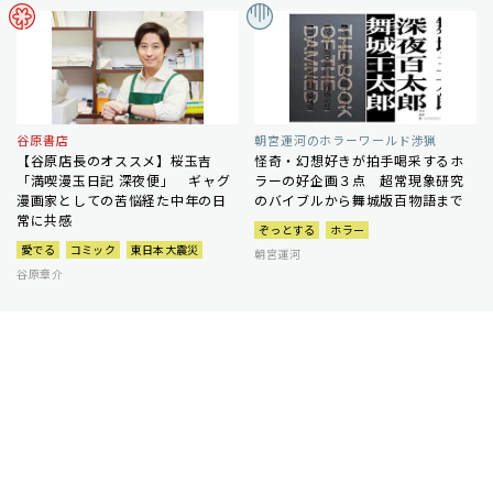
谷原書店
朝宮運河のホラーワールド渉猟
【谷原店長のオススメ】桜玉吉
怪奇・幻想好きが拍手喝采するホ
「満喫漫玉日記 深夜便」 ギャグ
ラーの好企画３点 超常現象研究
漫画家としての苦悩経た中年の日
のバイブルから舞城版百物語まで
常に共感
ぞっとする
ホラー
愛でる
コミック
東日本大震災
朝宮運河
谷原章介