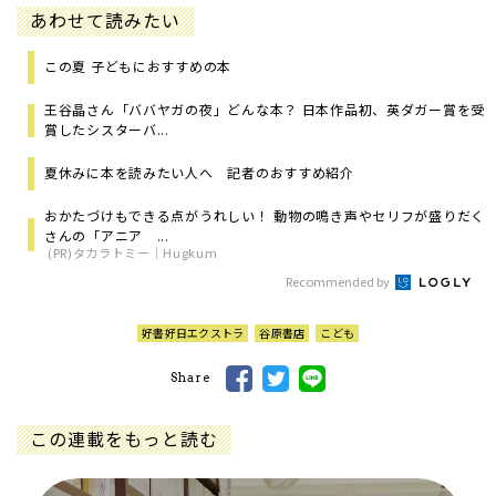
あわせて読みたい
この夏 子どもにおすすめの本
王谷晶さん「ババヤガの夜」どんな本？ 日本作品初、英ダガー賞を受
賞したシスターバ...
夏休みに本を読みたい人へ 記者のおすすめ紹介
おかたづけもできる点がうれしい！ 動物の鳴き声やセリフが盛りだく
さんの「アニア ...
(PR)タカラトミー｜Hugkum
Recommended by
好書好日エクストラ
谷原書店
こども
Share
この連載をもっと読む