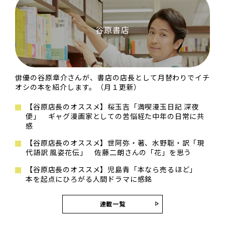
谷原書店
俳優の谷原章介さんが、書店の店長として月替わりでイチ
オシの本を紹介します。（月１更新）
【谷原店長のオススメ】桜玉吉「満喫漫玉日記 深夜
便」 ギャグ漫画家としての苦悩経た中年の日常に共
感
【谷原店長のオススメ】世阿弥・著、水野聡・訳「現
代語訳 風姿花伝」 佐藤二朗さんの「花」を思う
【谷原店長のオススメ】児島青「本なら売るほど」
本を起点にひろがる人間ドラマに感銘
連載一覧