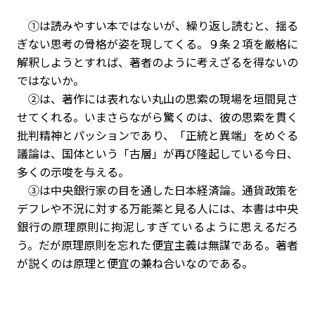
①は読みやすい本ではないが、繰り返し読むと、揺る
ぎない思考の骨格が姿を現してくる。９条２項を厳格に
解釈しようとすれば、著者のように考えざるを得ないの
ではないか。
②は、著作には表れない丸山の思索の現場を垣間見さ
せてくれる。いまさらながら驚くのは、彼の思索を貫く
批判精神とパッションであり、「正統と異端」をめぐる
議論は、国体という「古層」が再び隆起している今日、
多くの示唆を与える。
③は中央銀行家の目を通した日本経済論。通貨政策を
デフレや不況に対する万能薬と見る人には、本書は中央
銀行の原理原則に拘泥しすぎているように思えるだろ
う。だが原理原則を忘れた便宜主義は無謀である。著者
が説くのは原理と便宜の兼ね合いなのである。