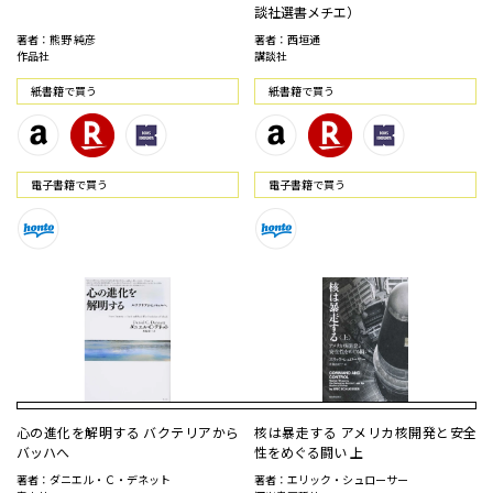
談社選書メチエ）
著者：熊野 純彦
著者：西垣通
作品社
講談社
紙書籍で買う
紙書籍で買う
電⼦書籍で買う
電⼦書籍で買う
心の進化を解明する バクテリアから
核は暴走する アメリカ核開発と安全
バッハへ
性をめぐる闘い 上
著者：ダニエル・Ｃ・デネット
著者：エリック・シュローサー