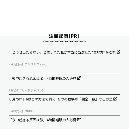
注目記事[PR]
「どうせ当たらない」と思ってた私が本当に当選した“買い方”がこれ
PR(合同会社デジタルファーム )
「夜中起きる原因は脳」4時間睡眠の人必見
PR(ビタブリッドジャパン)
８月のロト6はこの方法で買え!!６つの数字が『完全一致』する方法
PR(株式会社MURA)
「夜中起きる原因は脳」4時間睡眠の人必見