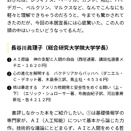
デガー、ベルクソン、マルクスなど、なんでこんなにも
軽々と理解できちゃうのだろうと、今までも驚かされて
きたのだが、今回の本居宣長には心底驚いた。この人の
頭の中はいったいどうなってるんだ。
長谷川眞理子（総合研究大学院大学学長）
ＡＩ原論 神の支配と人間の自由（西垣通著、講談社選書メ
チエ・１６２０円）
心の進化を解明する バクテリアからバッハへ（ダニエル・
Ｃ・デネット著、木島泰三訳、青土社・４５３６円）
核は暴走する アメリカ核開発と安全性をめぐる闘い（上・
下）（エリック・シュローサー著、布施由紀子訳、河出書房
新社・各４２１２円）
書評しなかった本をご紹介したい。①は基礎情報学の
専門家が、ＡＩ（人工知能）について基本から論じた力
作。技術的な議論にとどまらず、ＡＩと人間をめぐる哲