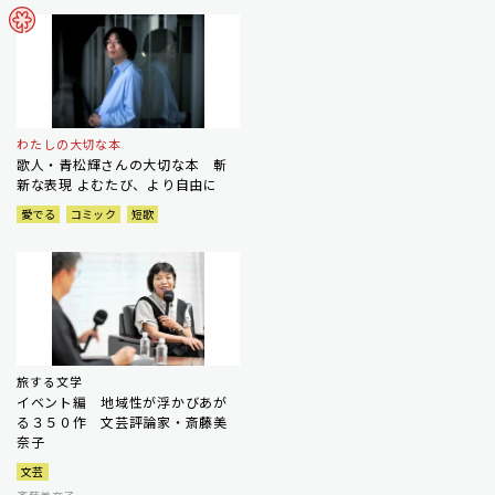
わたしの大切な本
歌人・青松輝さんの大切な本 斬
新な表現 よむたび、より自由に
愛でる
コミック
短歌
旅する文学
イベント編 地域性が浮かびあが
る３５０作 文芸評論家・斎藤美
奈子
文芸