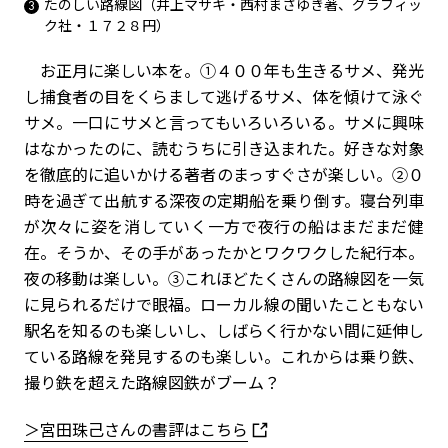
たのしい路線図（井上マサキ・西村まさゆき著、グラフィッ
ク社・１７２８円）
お正月に楽しい本を。①４００年も生きるサメ、発光
し捕食者の目をくらまして逃げるサメ、体を傾けて泳ぐ
サメ。一口にサメと言ってもいろいろいる。サメに興味
はなかったのに、読むうちに引き込まれた。好きな対象
を徹底的に追いかける著者のまっすぐさが楽しい。②０
時を過ぎて出航する深夜の定期船を乗り倒す。寝台列車
が次々に姿を消していく一方で夜行の船はまだまだ健
在。そうか、その手があったかとワクワクした紀行本。
夜の移動は楽しい。③これほどたくさんの路線図を一気
に見られるだけで眼福。ローカル線の聞いたこともない
駅名を知るのも楽しいし、しばらく行かない間に延伸し
ている路線を発見するのも楽しい。これからは乗り鉄、
撮り鉄を超えた路線図鉄がブーム？
＞宮田珠己さんの書評はこちら