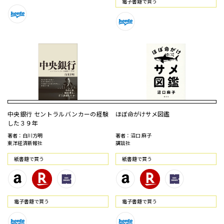
電⼦書籍で買う
中央銀行 セントラルバンカーの経験
ほぼ命がけサメ図鑑
した３９年
著者：白川方明
著者：沼口 麻子
東洋経済新報社
講談社
紙書籍で買う
紙書籍で買う
電⼦書籍で買う
電⼦書籍で買う