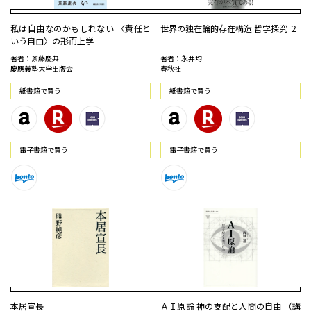
私は自由なのかもしれない 〈責任と
世界の独在論的存在構造 哲学探究 ２
いう自由〉の形而上学
著者：斎藤慶典
著者：永井均
慶應義塾大学出版会
春秋社
紙書籍で買う
紙書籍で買う
電⼦書籍で買う
電⼦書籍で買う
本居宣長
ＡＩ原論 神の支配と人間の自由 （講