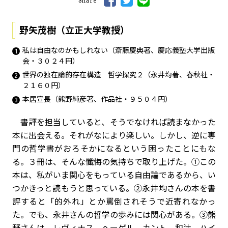
Share
野矢茂樹（立正大学教授）
私は自由なのかもしれない（斎藤慶典著、慶応義塾大学出版
会・３０２４円）
世界の独在論的存在構造 哲学探究２（永井均著、春秋社・
２１６０円）
本居宣長（熊野純彦著、作品社・９５０４円）
書評を担当していると、そうでなければ読まなかった
本に出会える。それがなにより楽しい。しかし、逆に専
門の哲学書がおろそかになるという困ったことにもな
る。３冊は、そんな懺悔の気持ちで取り上げた。①この
本は、私がいま関心をもっている自由論であるから、い
つかきっと読もうと思っている。②永井均さんの本を書
評すると「的外れ」とか罵倒されそうで近寄れなかっ
た。でも、永井さんの哲学の歩みには関心がある。③熊
野さんは、レヴィナス、ヘーゲル、カント、和辻、ハイ