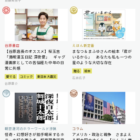
斎藤美奈子
谷原書店
えほん新定番
【谷原店長のオススメ】桜玉吉
まなつ＆まふゆさんの絵本「君が
「満喫漫玉日記 深夜便」 ギャグ
いるから」 あなたも私も一つの
漫画家としての苦悩経た中年の日
星のような大切な存在
常に共感
贈る
絵本
愛でる
コミック
東日本大震災
石井広子
谷原章介
朝宮運河のホラーワールド渉猟
コラム
怪奇・幻想好きが拍手喝采するホ
アメリカ・政治と戦争 さまよえ
ラーの好企画３点 超常現象研究
る超大国のゆくえ 【じんぶん堂