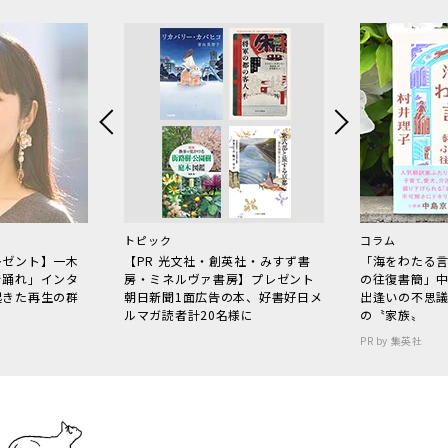
トピック
コラム
レゼント】一木
【PR 光文社・創英社・みすず書
「海をわたる
で踊れ」インタ
房・ミネルヴァ書房】プレゼント
の往復書簡」
起きた再生の群
朝日新聞1面広告の本、好書好日メ
出逢いの不思
ルマガ読者計20名様に
の〝家族〟
PR by 集英社