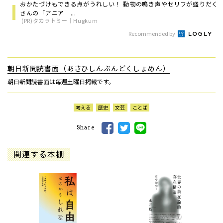
おかたづけもできる点がうれしい！ 動物の鳴き声やセリフが盛りだく
さんの「アニア ...
(PR)タカラトミー｜Hugkum
Recommended by
朝日新聞読書面（あさひしんぶんどくしょめん）
朝日新聞読書面は毎週土曜日掲載です。
考える
歴史
文芸
ことば
Share
関連する本棚