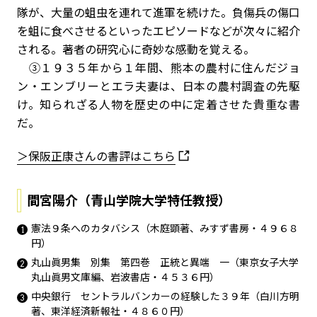
隊が、大量の蛆虫を連れて進軍を続けた。負傷兵の傷口
を蛆に食べさせるといったエピソードなどが次々に紹介
される。著者の研究心に奇妙な感動を覚える。
③１９３５年から１年間、熊本の農村に住んだジョ
ン・エンブリーとエラ夫妻は、日本の農村調査の先駆
け。知られざる人物を歴史の中に定着させた貴重な書
だ。
＞保阪正康さんの書評はこちら
間宮陽介（青山学院大学特任教授）
憲法９条へのカタバシス（木庭顕著、みすず書房・４９６８
円）
丸山眞男集 別集 第四巻 正統と異端 一（東京女子大学
丸山眞男文庫編、岩波書店・４５３６円）
中央銀行 セントラルバンカーの経験した３９年（白川方明
著、東洋経済新報社・４８６０円）