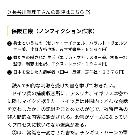
＞長谷川眞理子さんの書評はこちら
保阪正康（ノンフィクション作家）
兵士というもの（ゼンケ・ナイツェル、ハラルト・ヴェルツ
ァー著、小野寺拓也訳、みすず書房・６２６４円）
蠅たちの隠された生活（エリカ・マカリスター著、桝永一宏
監修、鴨志田恵訳、エクスナレッジ・１９４４円）
日本を愛した人類学者（田中一彦著、忘羊社・２３７６円）
読んで知的な刺激を受けた書を挙げておきたい。
ドイツ兵の捕虜収容所に、アメリカ、イギリスは密か
に隠しマイクを据えた。ドイツ兵は仲間内でどんな会話
を交わしたか、の記録をまとめたのが①で、戦時行為の
非人間的な内容に驚かされる。殺害がゲームになってい
くプロセスに救いのない退廃がある。
②は、常識を一変させた書だ。チンギス・ハーンの軍