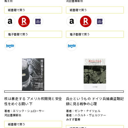
青土社
河出書房新社
紙書籍で買う
紙書籍で買う
電⼦書籍で買う
電⼦書籍で買う
核は暴走する アメリカ核開発と安全
兵士というもの ドイツ兵捕虜盗聴記
性をめぐる闘い 下
録に見る戦争の心理
著者：エリック・シュローサー
著者：ゼンケ・ナイツェル
河出書房新社
著者：ハラルト・ヴェルツァー
みすず書房
紙書籍で買う