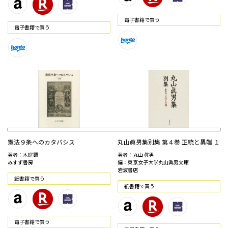
電⼦書籍で買う
電⼦書籍で買う
憲法９条へのカタバシス
丸山眞男集別集 第４巻 正統と異端 １
著者：木庭顕
著者：丸山 眞男
みすず書房
編：東京女子大学丸山眞男文庫
岩波書店
紙書籍で買う
紙書籍で買う
電⼦書籍で買う