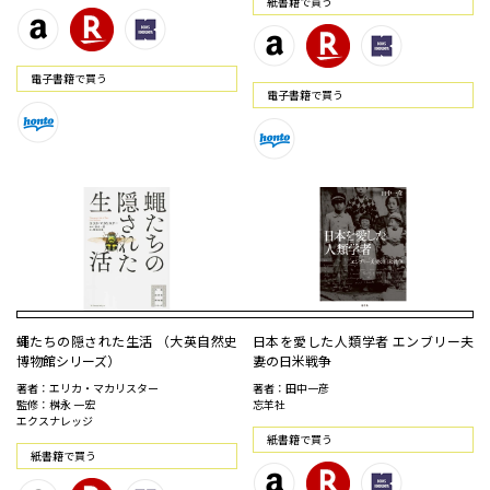
紙書籍で買う
電⼦書籍で買う
電⼦書籍で買う
蠅たちの隠された生活 （大英自然史
日本を愛した人類学者 エンブリー夫
博物館シリーズ）
妻の日米戦争
著者：エリカ・マカリスター
著者：田中一彦
監修：桝永 一宏
忘羊社
エクスナレッジ
紙書籍で買う
紙書籍で買う