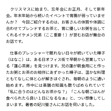
クリスマスに始まり、忘年会にお正月、そして新年
会。年末年始から続いたイベントで胃腸が弱っていませ
んか？ 今回ご紹介するのは、お客さんの体質や体調に
合わせてブレンドするお茶と、胃に優しいお粥を出して
くれるイケメン兄弟（ここ重要！）が営むお店が舞台の
お話です。
仕事のプレッシャーで眠れない日々が続いていた曄子
（はなこ）は、ある日オフィス街で早朝から営業してい
る「蓮心茶房」を見つけます。兄の蓮が朝食用にと作っ
たお粥とお茶のお相伴にあずかった曄子は、温かな料理
ともてなしに体と心が解きほぐされ、毎朝のように通い
始めます。作中には薬膳の知識も散りばめられていて
「私に合うのはどんなお茶かな？」「こんな朝ごはんが
食べられたら良い１日になるなぁ」と、つい想像してし
まいます。著者の妃川螢さんにお話を伺いました。