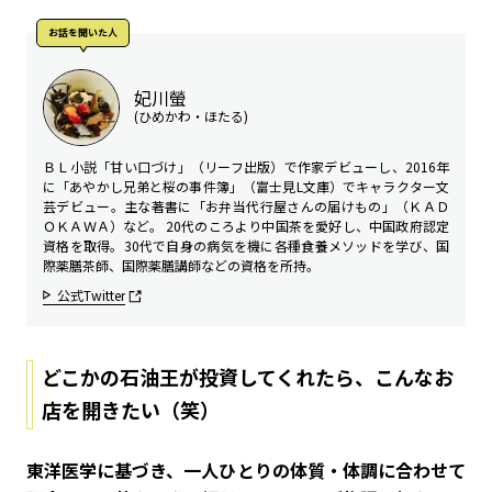
お話を聞いた⼈
妃川螢
(ひめかわ・ほたる)
ＢＬ小説「甘い口づけ」（リーフ出版）で作家デビューし、2016年
に「あやかし兄弟と桜の事件簿」（富士見L文庫）でキャラクター文
芸デビュー。主な著書に「お弁当代行屋さんの届けもの」（ＫＡＤ
ＯＫＡＷＡ）など。 20代のころより中国茶を愛好し、中国政府認定
資格を取得。30代で自身の病気を機に各種食養メソッドを学び、国
際薬膳茶師、国際薬膳講師などの資格を所持。
公式Twitter
どこかの石油王が投資してくれたら、こんなお
店を開きたい（笑）
――東洋医学に基づき、一人ひとりの体質・体調に合わせて