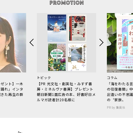
トピック
コラム
レゼント】一木
【PR 光文社・創英社・みすず書
「海をわたる
で踊れ」インタ
房・ミネルヴァ書房】プレゼント
の往復書簡」
起きた再生の群
朝日新聞1面広告の本、好書好日メ
出逢いの不思
ルマガ読者計20名様に
の〝家族〟
PR by 集英社