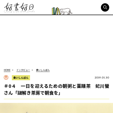
好書好日
HOME
インタビュー
食いしんぼん
食いしんぼん
2019.01.30
＃0４ 一日を迎えるための朝粥と薬膳茶 妃川螢
さん「謎解き茶房で朝食を」