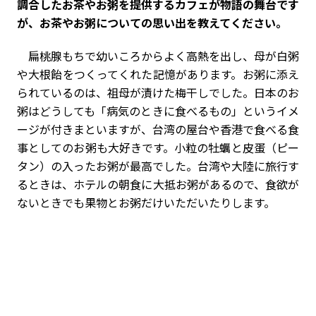
調合したお茶やお粥を提供するカフェが物語の舞台です
が、お茶やお粥についての思い出を教えてください。
扁桃腺もちで幼いころからよく高熱を出し、母が白粥
や大根飴をつくってくれた記憶があります。お粥に添え
られているのは、祖母が漬けた梅干しでした。日本のお
粥はどうしても「病気のときに食べるもの」というイメ
ージが付きまといますが、台湾の屋台や香港で食べる食
事としてのお粥も大好きです。小粒の牡蠣と皮蛋（ピー
タン）の入ったお粥が最高でした。台湾や大陸に旅行す
るときは、ホテルの朝食に大抵お粥があるので、食欲が
ないときでも果物とお粥だけいただいたりします。