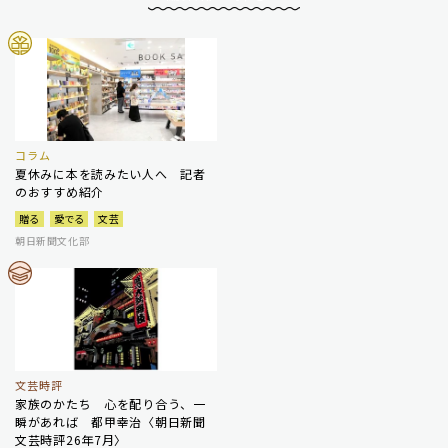
コラム
夏休みに本を読みたい人へ 記者
のおすすめ紹介
贈る
愛でる
文芸
朝日新聞文化部
文芸時評
家族のかたち 心を配り合う、一
瞬があれば 都甲幸治〈朝日新聞
文芸時評26年7月〉