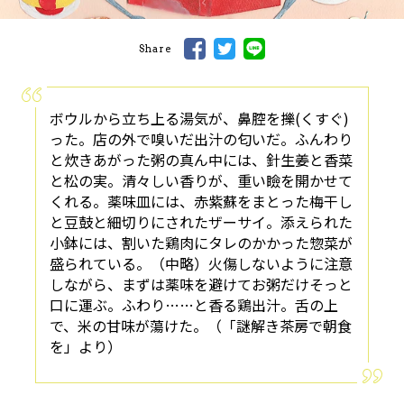
Share
ボウルから立ち上る湯気が、鼻腔を擽(くすぐ)
った。店の外で嗅いだ出汁の匂いだ。ふんわり
と炊きあがった粥の真ん中には、針生姜と香菜
と松の実。清々しい香りが、重い瞼を開かせて
くれる。薬味皿には、赤紫蘇をまとった梅干し
と豆鼓と細切りにされたザーサイ。添えられた
小鉢には、割いた鶏肉にタレのかかった惣菜が
盛られている。（中略）火傷しないように注意
しながら、まずは薬味を避けてお粥だけそっと
口に運ぶ。ふわり……と香る鶏出汁。舌の上
で、米の甘味が蕩けた。（「謎解き茶房で朝食
を」より）