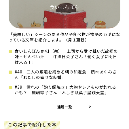
食いしんぼん
「美味しい」シーンのある作品や食べ物が物語のカギにな
っている文庫を紹介します。（月１更新）
食いしんぼん＃41（完） 上司から受け継いだ故郷の
味・せんべい汁 中澤日菜子さん「働く女子に明日
は来る！」
#40 二人の距離を縮める朝の和定食 顎木あくみさ
ん「わたしの幸せな結婚」
#39 憧れの「釣り鯛焼き」大物やレアものが釣れる
かも？ 廣嶋玲子さん「ふしぎ駄菓子屋銭天堂」
連載一覧
この記事で紹介した本