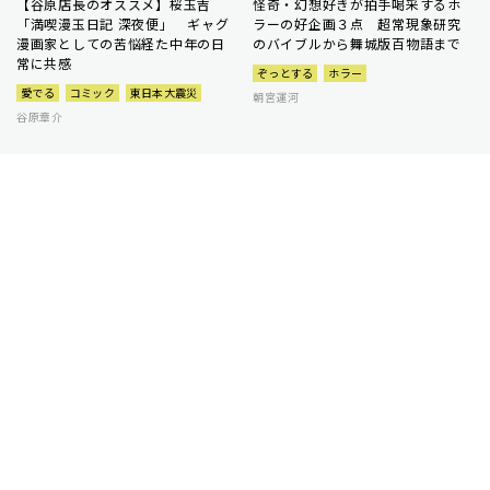
【谷原店長のオススメ】桜玉吉
怪奇・幻想好きが拍手喝采するホ
「満喫漫玉日記 深夜便」 ギャグ
ラーの好企画３点 超常現象研究
漫画家としての苦悩経た中年の日
のバイブルから舞城版百物語まで
常に共感
ぞっとする
ホラー
愛でる
コミック
東日本大震災
朝宮運河
谷原章介