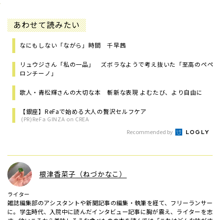
あわせて読みたい
なにもしない「ながら」時間 千早茜
リュウジさん「私の一品」 ズボラなようで考え抜いた「至高のペペ
ロンチーノ」
歌人・青松輝さんの大切な本 斬新な表現 よむたび、より自由に
【銀座】ReFaで始める大人の贅沢セルフケア
(PR)ReFa GINZA on CREA
Recommended by
根津香菜子（ねづかなこ）
ライター
雑誌編集部のアシスタントや新聞記事の編集・執筆を経て、フリーランサー
に。学生時代、入院中に読んだインタビュー記事に胸が震え、ライターを志