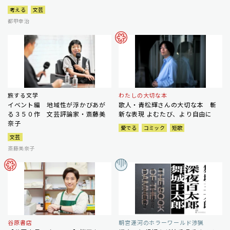
考える
文芸
都甲幸治
旅する文学
わたしの大切な本
イベント編 地域性が浮かびあが
歌人・青松輝さんの大切な本 斬
る３５０作 文芸評論家・斎藤美
新な表現 よむたび、より自由に
奈子
愛でる
コミック
短歌
文芸
斎藤美奈子
谷原書店
朝宮運河のホラーワールド渉猟