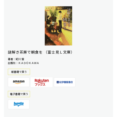
謎解き茶房で朝食を （富士見Ｌ文庫）
著者：妃川 螢
出版社：ＫＡＤＯＫＡＷＡ
紙書籍で買う
電⼦書籍で買う