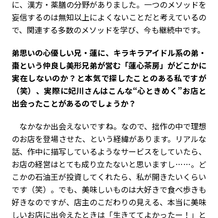
に、漢方・薬膳の分野がありました。一つのメソッドを
妄信するのは無知以上によくないことだと考えているの
で、関連する多数のメソッドを学び、今も継続中です。
――弟思いの心優しい兄・蓮に、キラキラアイドル系の弟・
棗という仲良し美形兄弟が営む「蓮心茶房」がどこかに
実在しないのか？と本気で探したことのある私ですが
（笑）、実際に妃川さんはこんな“心ときめく”お店と
出会ったことがあるのでしょうか？
なかなか出会えないですね。なので、拙作の中で理想
のお店を登場させた、という経緯があります。リアルな
話、作中に描写しているようなサービスをしていたら、
お店の経営はとても成り立たないと思いますし……。ど
こかの石油王が投資してくれたら、私が開きたいくらい
です（笑）。でも、美味しいものは大好きで食べ歩きも
好きなのですが、店主のこだわりの見える、本当に美味
しいお店に出会えたときは「生きててよかったー！」と