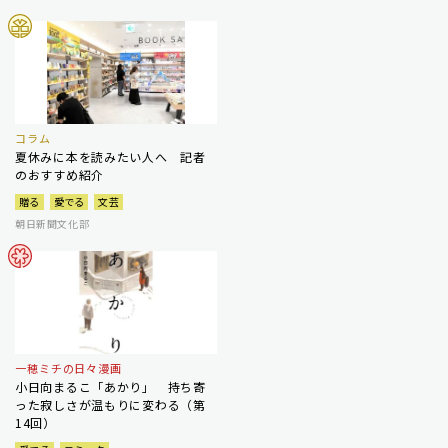
コラム
夏休みに本を読みたい人へ 記者
のおすすめ紹介
贈る
愛でる
文芸
朝日新聞文化部
一穂ミチの日々漫画
小日向まるこ「あかり」 持ち寄
った寂しさが温もりに変わる（第
14回）