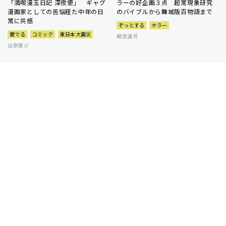
「満喫漫玉日記 深夜便」 ギャグ
ラーの好企画３点 超常現象研究
漫画家としての苦悩経た中年の日
のバイブルから舞城版百物語まで
常に共感
ぞっとする
ホラー
愛でる
コミック
東日本大震災
朝宮運河
谷原章介