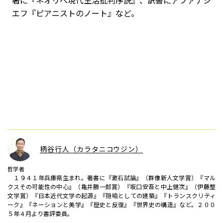
著に『ネオリベ現代生活批判序説』、訳書にアファナシ
エフ『ピアニストのノート』など。
柄谷行人（カラタニコウジン）
哲学者
１９４１年兵庫県生まれ。著書に『漱石試論』（群像新人文学賞）『マル
クスその可能性の中心』（亀井勝一郎賞）『坂口安吾と中上健次』（伊藤整
文学賞）『日本近代文学の起源』『隠喩としての建築』『トランスクリティ
ーク』『ネーションと美学』『歴史と反復』『世界史の構造』など。２００
５年４月より書評委員。