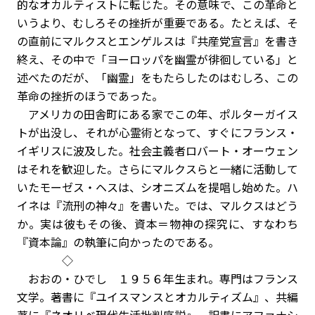
的なオカルティストに転じた。その意味で、この革命と
いうより、むしろその挫折が重要である。たとえば、そ
の直前にマルクスとエンゲルスは『共産党宣言』を書き
終え、その中で「ヨーロッパを幽霊が徘徊している」と
述べたのだが、「幽霊」をもたらしたのはむしろ、この
革命の挫折のほうであった。
アメリカの田舎町にある家でこの年、ポルターガイス
トが出没し、それが心霊術となって、すぐにフランス・
イギリスに波及した。社会主義者ロバート・オーウェン
はそれを歓迎した。さらにマルクスらと一緒に活動して
いたモーゼス・ヘスは、シオニズムを提唱し始めた。ハ
イネは『流刑の神々』を書いた。では、マルクスはどう
か。実は彼もその後、資本＝物神の探究に、すなわち
『資本論』の執筆に向かったのである。
◇
おおの・ひでし １９５６年生まれ。専門はフランス
文学。著書に『ユイスマンスとオカルティズム』、共編