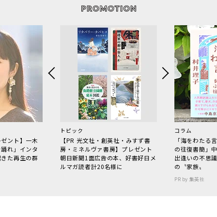
トピック
コラム
レゼント】一木
【PR 光文社・創英社・みすず書
「海をわたる
で踊れ」インタ
房・ミネルヴァ書房】プレゼント
の往復書簡」
起きた再生の群
朝日新聞1面広告の本、好書好日メ
出逢いの不思
ルマガ読者計20名様に
の〝家族〟
PR by 集英社