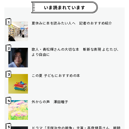
いま読まれています
夏休みに本を読みたい人へ 記者のおすすめ紹介
歌人・青松輝さんの大切な本 斬新な表現 よむたび、
より自由に
この夏 子どもにおすすめの本
外からの声 澤田瞳子
ドラマ「手塚治虫の戦争」主演・高良健吾さん 戦時