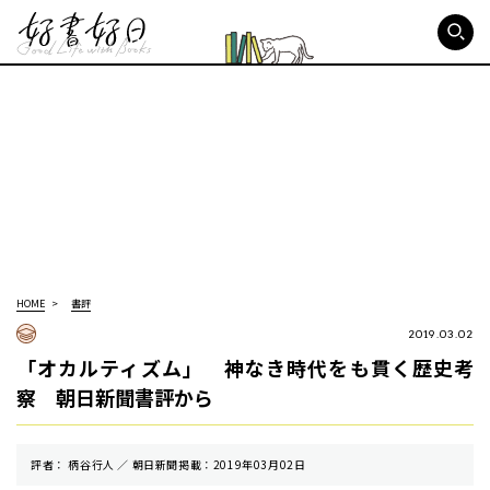
好書好日
HOME
書評
2019.03.02
「オカルティズム」 神なき時代をも貫く歴史考
察 朝日新聞書評から
評者： 柄谷行人 ／ 朝⽇新聞掲載：2019年03月02日