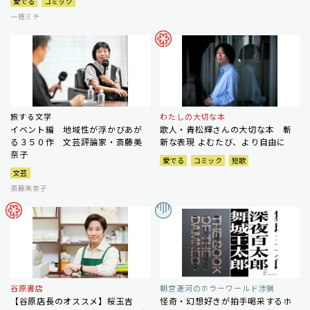
愛でる
コミック
一穂ミチ
旅する文学
わたしの大切な本
イベント編 地域性が浮かびあが
歌人・青松輝さんの大切な本 斬
る３５０作 文芸評論家・斎藤美
新な表現 よむたび、より自由に
奈子
愛でる
コミック
短歌
文芸
斎藤美奈子
谷原書店
朝宮運河のホラーワールド渉猟
【谷原店長のオススメ】桜玉吉
怪奇・幻想好きが拍手喝采するホ