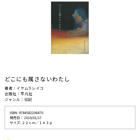
どこにも属さないわたし
著者：イケムラレイコ
出版社：平凡社
ジャンル：伝記
ISBN: 9784582206470
発売⽇： 2019/01/17
サイズ: ２２ｃｍ／１４３ｐ