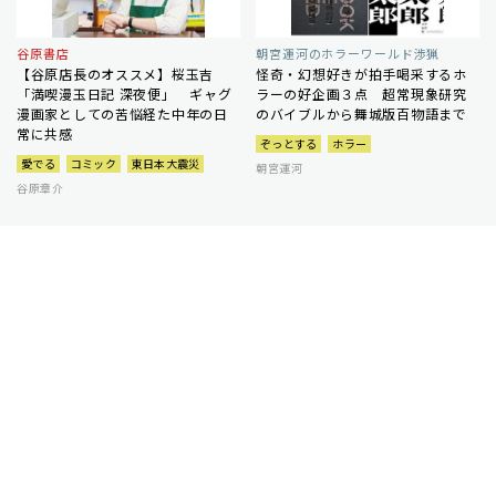
谷原書店
朝宮運河のホラーワールド渉猟
【谷原店長のオススメ】桜玉吉
怪奇・幻想好きが拍手喝采するホ
「満喫漫玉日記 深夜便」 ギャグ
ラーの好企画３点 超常現象研究
漫画家としての苦悩経た中年の日
のバイブルから舞城版百物語まで
常に共感
ぞっとする
ホラー
愛でる
コミック
東日本大震災
朝宮運河
谷原章介