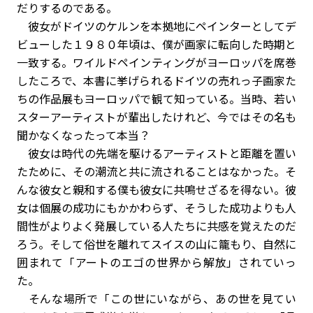
だりするのである。
彼女がドイツのケルンを本拠地にペインターとしてデ
ビューした１９８０年頃は、僕が画家に転向した時期と
一致する。ワイルドペインティングがヨーロッパを席巻
したころで、本書に挙げられるドイツの売れっ子画家た
ちの作品展もヨーロッパで観て知っている。当時、若い
スターアーティストが輩出したけれど、今ではその名も
聞かなくなったって本当？
彼女は時代の先端を駆けるアーティストと距離を置い
たために、その潮流と共に流されることはなかった。そ
んな彼女と親和する僕も彼女に共鳴せざるを得ない。彼
女は個展の成功にもかかわらず、そうした成功よりも人
間性がよりよく発展している人たちに共感を覚えたのだ
ろう。そして俗世を離れてスイスの山に籠もり、自然に
囲まれて「アートのエゴの世界から解放」されていっ
た。
そんな場所で「この世にいながら、あの世を見てい