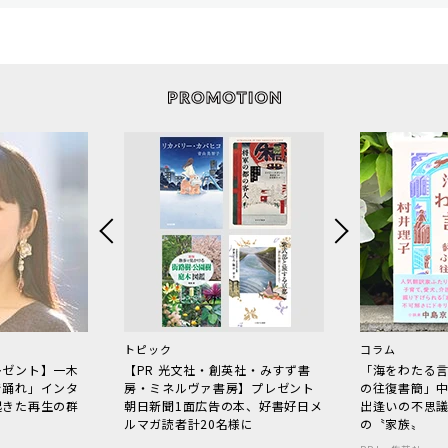
トピック
コラム
レゼント】一木
【PR 光文社・創英社・みすず書
「海をわたる
で踊れ」インタ
房・ミネルヴァ書房】プレゼント
の往復書簡」
起きた再生の群
朝日新聞1面広告の本、好書好日メ
出逢いの不思
ルマガ読者計20名様に
の〝家族〟