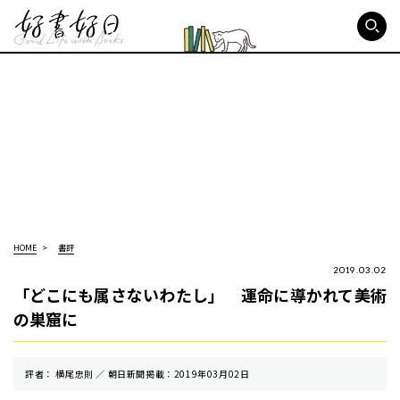
好書好日
HOME
書評
2019.03.02
「どこにも属さないわたし」 運命に導かれて美術
の巣窟に
評者： 横尾忠則 ／ 朝⽇新聞掲載：2019年03月02日