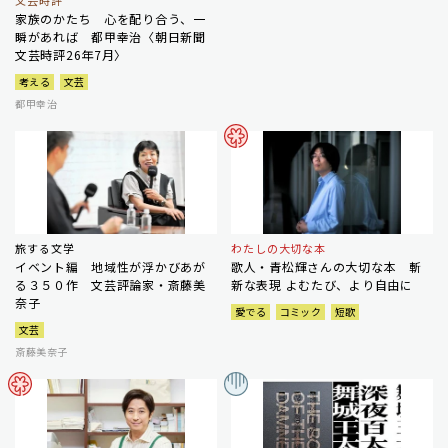
文芸時評
家族のかたち 心を配り合う、一
瞬があれば 都甲幸治〈朝日新聞
文芸時評26年7月〉
考える
文芸
都甲幸治
旅する文学
わたしの大切な本
イベント編 地域性が浮かびあが
歌人・青松輝さんの大切な本 斬
る３５０作 文芸評論家・斎藤美
新な表現 よむたび、より自由に
奈子
愛でる
コミック
短歌
文芸
斎藤美奈子