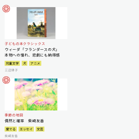
子どもの本クラシックス
ウィーダ「フランダースの犬」
本物への憧れ、悲劇にも納得感
児童文学
犬
アニメ
三辺律子
季節の地図
偶然と確率 柴崎友香
愛でる
エッセイ
文芸
柴崎友香