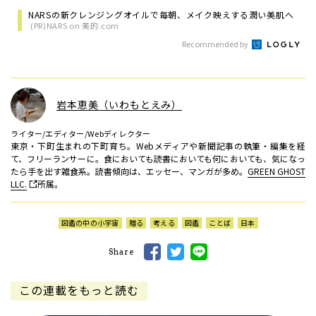
NARSの新クレンジングオイルで毎朝、メイク映えする潤い美肌へ
(PR)NARS on 美的.com
Recommended by
岩本恵美（いわもとえみ）
ライター/エディター/Webディレクター
東京・下町生まれの下町育ち。Webメディアや新聞記事の執筆・編集を経
て、フリーランサーに。食においても読書においても何においても、気になっ
たら手を出す雑食系。読書傾向は、エッセー、マンガが多め。
GREEN GHOST
LLC.
所属。
図鑑の中の小宇宙
贈る
考える
図鑑
ことば
日本
Share
この連載をもっと読む