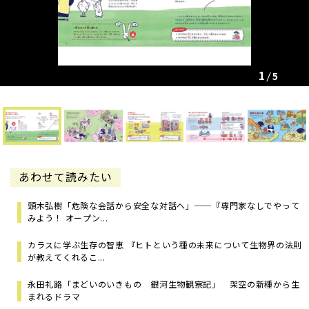
1
5
あわせて読みたい
頭木弘樹「危険な会話から安全な対話へ」──『専門家なしでやって
みよう！ オープン...
カラスに学ぶ生存の智恵 『ヒトという種の未来について生物界の法則
が教えてくれるこ...
永田礼路「まどいのいきもの 銀河生物観察記」 架空の新種から生
まれるドラマ