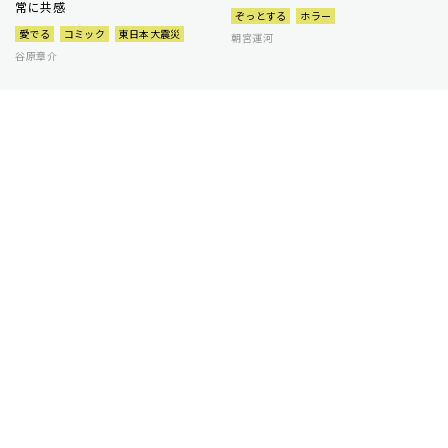
常に共感
ぞっとする
ホラー
愛でる
コミック
東日本大震災
朝宮運河
谷原章介