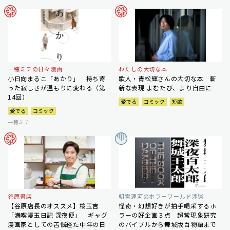
一穂ミチの日々漫画
わたしの大切な本
小日向まるこ「あかり」 持ち寄
歌人・青松輝さんの大切な本 斬
った寂しさが温もりに変わる（第
新な表現 よむたび、より自由に
14回）
愛でる
コミック
短歌
愛でる
コミック
一穂ミチ
谷原書店
朝宮運河のホラーワールド渉猟
【谷原店長のオススメ】桜玉吉
怪奇・幻想好きが拍手喝采するホ
「満喫漫玉日記 深夜便」 ギャグ
ラーの好企画３点 超常現象研究
漫画家としての苦悩経た中年の日
のバイブルから舞城版百物語まで