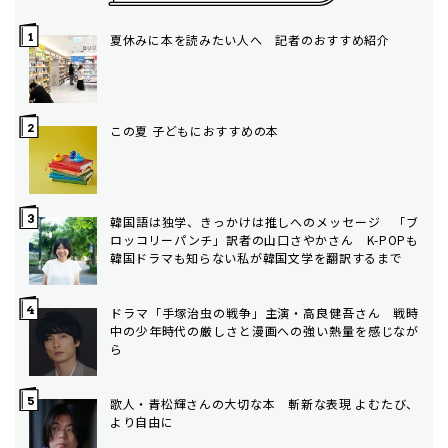
夏休みに本を読みたい人へ 記者のおすすめ紹介
この夏 子どもにおすすめの本
韓国語は独学、きっかけは推しへのメッセージ 「ブ
ロッコリーパンチ」訳者の山口さやかさん K-POPも
韓国ドラマも知らない私が韓国文学を翻訳するまで
ドラマ「手塚治虫の戦争」主演・高良健吾さん 戦時
中の少年時代の厳しさと漫画への強い熱量を感じなが
ら
歌人・青松輝さんの大切な本 斬新な表現 よむたび、
より自由に