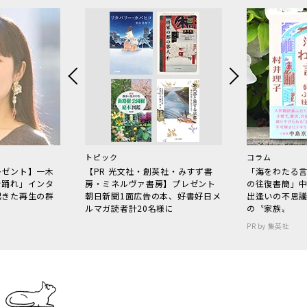
トピック
コラム
レゼント】一木
【PR 光文社・創英社・みすず書
「海をわたる
で踊れ」インタ
房・ミネルヴァ書房】プレゼント
の往復書簡」
起きた再生の群
朝日新聞1面広告の本、好書好日メ
出逢いの不思
ルマガ読者計20名様に
の〝家族〟
PR by 集英社