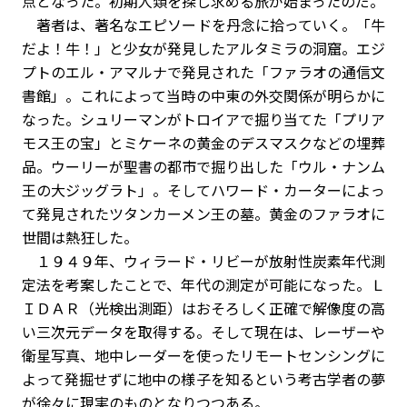
点となった。初期人類を探し求める旅が始まったのだ。
著者は、著名なエピソードを丹念に拾っていく。「牛
だよ！牛！」と少女が発見したアルタミラの洞窟。エジ
プトのエル・アマルナで発見された「ファラオの通信文
書館」。これによって当時の中東の外交関係が明らかに
なった。シュリーマンがトロイアで掘り当てた「プリア
モス王の宝」とミケーネの黄金のデスマスクなどの埋葬
品。ウーリーが聖書の都市で掘り出した「ウル・ナンム
王の大ジッグラト」。そしてハワード・カーターによっ
て発見されたツタンカーメン王の墓。黄金のファラオに
世間は熱狂した。
１９４９年、ウィラード・リビーが放射性炭素年代測
定法を考案したことで、年代の測定が可能になった。Ｌ
ＩＤＡＲ（光検出測距）はおそろしく正確で解像度の高
い三次元データを取得する。そして現在は、レーザーや
衛星写真、地中レーダーを使ったリモートセンシングに
よって発掘せずに地中の様子を知るという考古学者の夢
が徐々に現実のものとなりつつある。