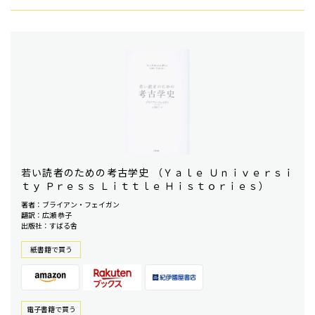
若い読者のための考古学史 （Ｙａｌｅ Ｕｎｉｖｅｒｓｉ
ｔｙ Ｐｒｅｓｓ Ｌｉｔｔｌｅ Ｈｉｓｔｏｒｉｅｓ）
著者：ブライアン・フェイガン
翻訳：広瀬 恭子
出版社：すばる舎
紙書籍で買う
電⼦書籍で買う