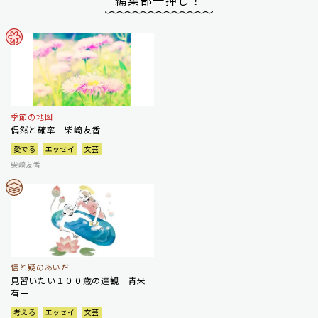
編集部一押し！
季節の地図
偶然と確率 柴崎友香
愛でる
エッセイ
文芸
柴崎友香
信と疑のあいだ
見習いたい１００歳の達観 青来
有一
考える
エッセイ
文芸