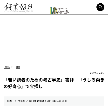
好書好日
HOME
書評
2019.04.20
「若い読者のための考古学史」書評 「うしろ向き
の好奇心」で宝探し
評者： 出口治明 ／ 朝⽇新聞掲載：2019年04月20日