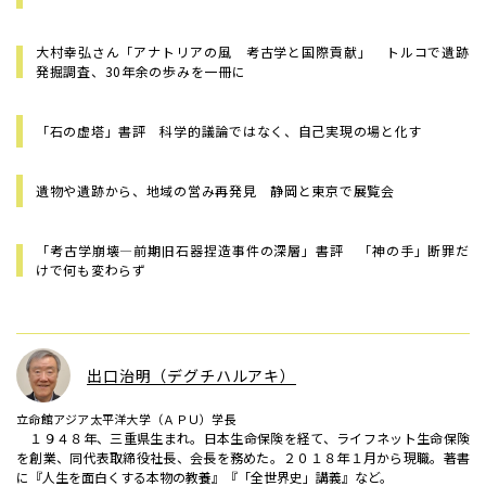
大村幸弘さん「アナトリアの風 考古学と国際貢献」 トルコで遺跡
発掘調査、30年余の歩みを一冊に
「石の虚塔」書評 科学的議論ではなく、自己実現の場と化す
遺物や遺跡から、地域の営み再発見 静岡と東京で展覧会
「考古学崩壊—前期旧石器捏造事件の深層」書評 「神の手」断罪だ
けで何も変わらず
出口治明（デグチハルアキ）
立命館アジア太平洋大学（ＡＰＵ）学長
１９４８年、三重県生まれ。日本生命保険を経て、ライフネット生命保険
を創業、同代表取締役社長、会長を務めた。２０１８年１月から現職。著書
に『人生を面白くする本物の教養』『「全世界史」講義』など。