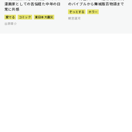
漫画家としての苦悩経た中年の日
のバイブルから舞城版百物語まで
常に共感
ぞっとする
ホラー
愛でる
コミック
東日本大震災
朝宮運河
谷原章介