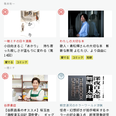
青来有一
一穂ミチの日々漫画
わたしの大切な本
小日向まるこ「あかり」 持ち寄
歌人・青松輝さんの大切な本 斬
った寂しさが温もりに変わる（第
新な表現 よむたび、より自由に
14回）
愛でる
コミック
短歌
愛でる
コミック
一穂ミチ
谷原書店
朝宮運河のホラーワールド渉猟
【谷原店長のオススメ】桜玉吉
怪奇・幻想好きが拍手喝采するホ
「満喫漫玉日記 深夜便」 ギャグ
ラーの好企画３点 超常現象研究