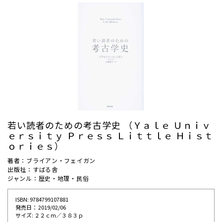
若い読者のための考古学史 （Ｙａｌｅ Ｕｎｉｖ
ｅｒｓｉｔｙ Ｐｒｅｓｓ Ｌｉｔｔｌｅ Ｈｉｓｔ
ｏｒｉｅｓ）
著者：ブライアン・フェイガン
出版社：すばる舎
ジャンル：歴史・地理・民俗
ISBN: 9784799107881
発売⽇： 2019/02/06
サイズ: ２２ｃｍ／３８３ｐ