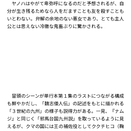
ヤノハはやがて卑弥呼になるのだと予想されるが、自
分が生き残るためなら人をだますことも友を殺すことも
いとわない。弁解の余地のない悪女であり、とても主人
公とは思えない冷徹な鬼畜ぶりに驚かされる。
冒頭のシーンが単行本第１集のラストにつながる構成
も鮮やかだし、「魏志倭人伝」の記述をもとに描かれる
「３世紀の九州」の様子も説得力がある。一見、『ナム
ジ』と同じく「邪馬台国九州説」を取っているように見
えるが、クマの国には王の補佐役としてククチヒコ（鞠