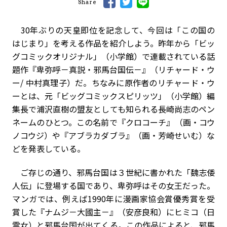
Share
30年ぶりの天皇即位を記念して、今回は「この国の
はじまり」を考える作品を紹介しよう。昨年から「ビッ
グコミックオリジナル」（小学館）で連載されている話
題作『卑弥呼－真説・邪馬台国伝－』（リチャード・ウ
ー/ 中村真理子）だ。ちなみに原作者のリチャード・ウ
ーとは、元「ビッグコミックスピリッツ」（小学館）編
集長で浦沢直樹の盟友としても知られる長崎尚志のペン
ネームのひとつ。この名前で『クロコーチ』（画・コウ
ノコウジ）や『アブラカダブラ』（画・芳崎せいむ）な
どを発表している。
ご存じの通り、邪馬台国は３世紀に書かれた「魏志倭
人伝」に登場する国であり、卑弥呼はその女王だった。
マンガでは、例えば1990年に漫画家協会賞優秀賞を受
賞した『ナムジ－大國主－』（安彦良和）にヒミコ（日
霊女）と邪馬台国が出てくる。この作品によると、邪馬