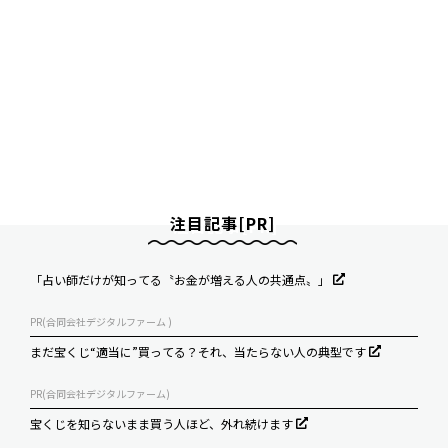
注目記事[PR]
「占い師だけが知ってる〝お金が増える人の共通点〟」
PR(合同会社デジタルファーム )
まだ宝くじ“適当に”買ってる？それ、当たらない人の典型です
PR(合同会社デジタルファーム)
宝くじを知らないまま買う人ほど、外れ続けます