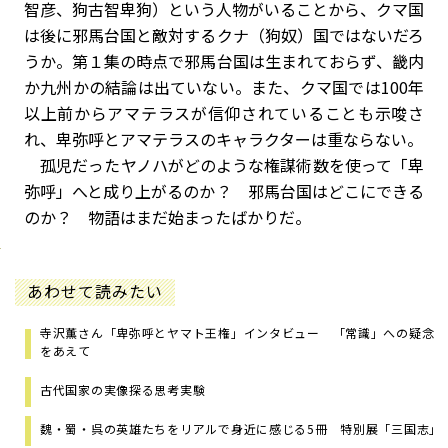
智彦、狗古智卑狗）という人物がいることから、クマ国
は後に邪馬台国と敵対するクナ（狗奴）国ではないだろ
うか。第１集の時点で邪馬台国は生まれておらず、畿内
か九州かの結論は出ていない。また、クマ国では100年
以上前からアマテラスが信仰されていることも示唆さ
れ、卑弥呼とアマテラスのキャラクターは重ならない。
孤児だったヤノハがどのような権謀術数を使って「卑
弥呼」へと成り上がるのか？ 邪馬台国はどこにできる
のか？ 物語はまだ始まったばかりだ。
あわせて読みたい
寺沢薫さん「卑弥呼とヤマト王権」インタビュー 「常識」への疑念
をあえて
古代国家の実像探る思考実験
魏・蜀・呉の英雄たちをリアルで身近に感じる5冊 特別展「三国志」