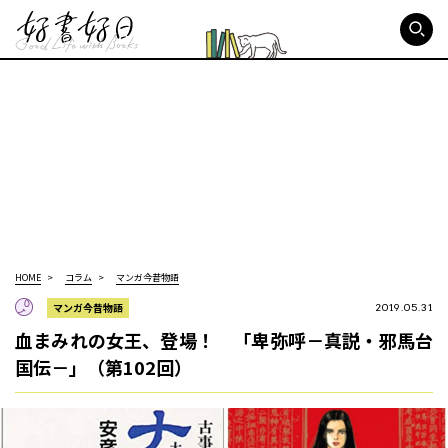
好書好日
HOME
コラム
マンガ今昔物語
マンガ今昔物語
2019.05.31
血まみれの女王、登場！ 「卑弥呼－真説・邪馬台
国伝－」（第102回）