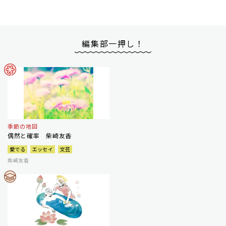
編集部一押し！
季節の地図
偶然と確率 柴崎友香
愛でる
エッセイ
文芸
柴崎友香