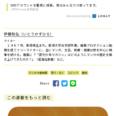
SNSアカウントを着実に成長。実はみんなココ使ってます。
(PR)Dreaw合同会社
Recommended by
伊藤和弘（いとうかずひろ）
ライター
１９６７年、新潟県生まれ。新潟大学法学部卒業。編集プロダクション勤
務を経てフリーライターに。主にマンガ、文芸、医療・健康分野を中心に執
筆を続ける。著書に『「週刊少年マガジン」はどのようにマンガの歴史を築
き上げてきたのか？』（星海社新書）など。
マンガ今昔物語
笑う・泣く
コミック
歴史
Share
この連載をもっと読む