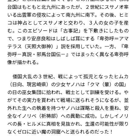
台国はもともと北九州にあったが、２世紀にスサノオ率
いる出雲軍の侵攻によって南九州に南下。その後、ヒミ
コは神占としてスサノオと交わり、３人の女の子を産
む。このエピソードは「古事記」を下敷きにしたもの
で、つまり安彦良和はしばしば耳にする「卑弥呼＝アマ
テラス（天照大御神）」説を採用していた。一方、『卑
弥呼－真説・邪馬台国伝－』ではまったく異なる卑弥呼
像が描かれる。
倭国大乱の３世紀、戦によって孤児となったヒムカ
（日向、現宮崎県）の少女ヤノハは「クマ（暈）の国」
の日の巫女集団に拾われ、戦士として訓練を受ける。や
がてその実力を買われて戦場に送られそうになるが、並
外れた生への執着を持つヤノハは謀略と殺人を重ね、安
全なイノリベ（祈祷部）への異動に成功。しかしイノリ
ベの長・ヒルメに真相を見抜かれ、生還の可能性が限り
なくゼロに近い魔の洞窟へと送られるのだった！