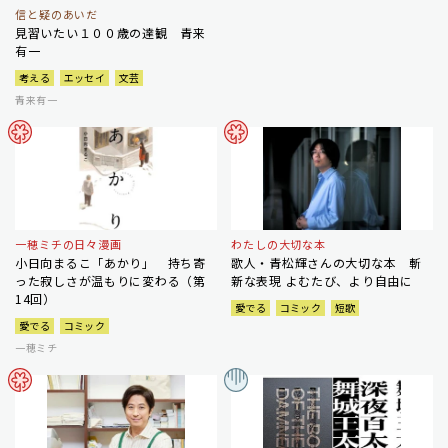
信と疑のあいだ
見習いたい１００歳の達観 青来
有一
考える
エッセイ
文芸
青来有一
一穂ミチの日々漫画
わたしの大切な本
小日向まるこ「あかり」 持ち寄
歌人・青松輝さんの大切な本 斬
った寂しさが温もりに変わる（第
新な表現 よむたび、より自由に
14回）
愛でる
コミック
短歌
愛でる
コミック
一穂ミチ