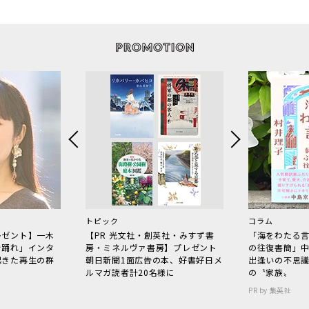
トピック
コラム
レゼント】一木
【PR 光文社・創英社・みすず書
「海をわたる
で踊れ」インタ
房・ミネルヴァ書房】プレゼント
の往復書簡」
起きた再生の群
朝日新聞1面広告の本、好書好日メ
出逢いの不思
ルマガ読者計20名様に
の〝家族〟
PR by 集英社