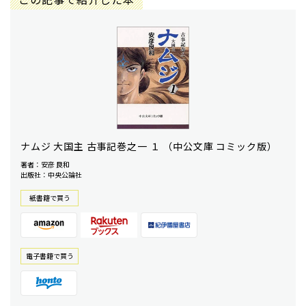
ナムジ 大国主 古事記巻之一 １ （中公文庫 コミック版）
著者：安彦 良和
出版社：中央公論社
紙書籍で買う
電⼦書籍で買う