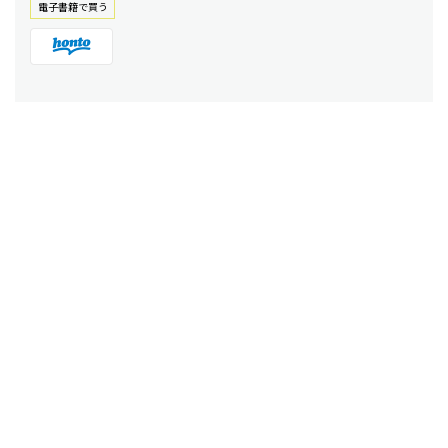
電⼦書籍で買う