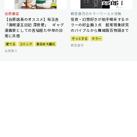
谷原書店
朝宮運河のホラーワールド渉猟
【谷原店長のオススメ】桜玉吉
怪奇・幻想好きが拍手喝采するホ
「満喫漫玉日記 深夜便」 ギャグ
ラーの好企画３点 超常現象研究
漫画家としての苦悩経た中年の日
のバイブルから舞城版百物語まで
常に共感
ぞっとする
ホラー
愛でる
コミック
東日本大震災
朝宮運河
谷原章介