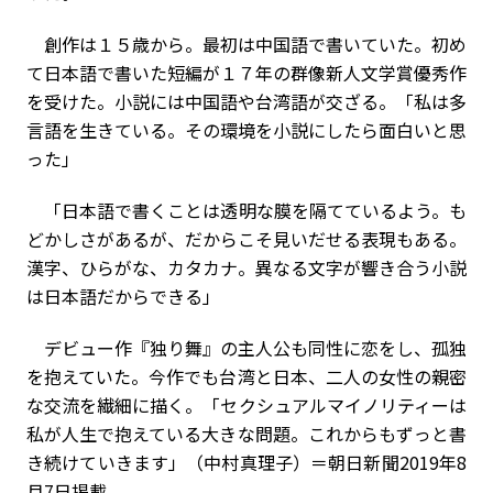
創作は１５歳から。最初は中国語で書いていた。初め
て日本語で書いた短編が１７年の群像新人文学賞優秀作
を受けた。小説には中国語や台湾語が交ざる。「私は多
言語を生きている。その環境を小説にしたら面白いと思
った」
「日本語で書くことは透明な膜を隔てているよう。も
どかしさがあるが、だからこそ見いだせる表現もある。
漢字、ひらがな、カタカナ。異なる文字が響き合う小説
は日本語だからできる」
デビュー作『独り舞』の主人公も同性に恋をし、孤独
を抱えていた。今作でも台湾と日本、二人の女性の親密
な交流を繊細に描く。「セクシュアルマイノリティーは
私が人生で抱えている大きな問題。これからもずっと書
き続けていきます」（中村真理子）＝朝日新聞2019年8
月7日掲載