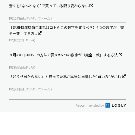
宝くじ“なんとなく”で買っている限り変わらない
PR(合同会社デジタルファーム )
【昭和43年以前生まれはロト６この数字を買うべき】6つの数字が「完
全一致」する方...
PR(株式会社MURA)
８月のロト6はこの方法で買え!!６つの数字が『完全一致』する方法
PR(株式会社MURA)
「どうせ当たらない」と思ってた私が本当に当選した“買い方”がこれ
PR(合同会社デジタルファーム )
Recommended by