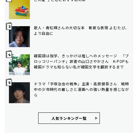
歌人・青松輝さんの大切な本 斬新な表現 よむたび、
より自由に
韓国語は独学、きっかけは推しへのメッセージ 「ブ
ロッコリーパンチ」訳者の山口さやかさん K-POPも
韓国ドラマも知らない私が韓国文学を翻訳するまで
ドラマ「手塚治虫の戦争」主演・高良健吾さん 戦時
中の少年時代の厳しさと漫画への強い熱量を感じなが
ら
人気ランキング⼀覧