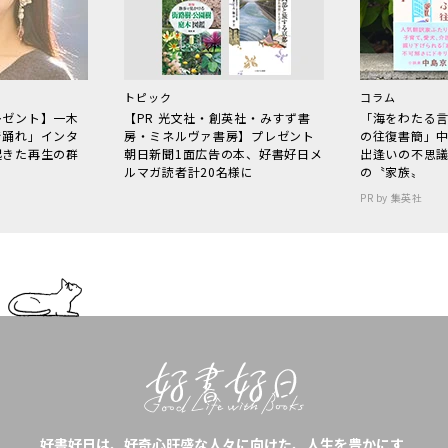
トピック
コラム
レゼント】一木
【PR 光文社・創英社・みすず書
「海をわたる
で踊れ」インタ
房・ミネルヴァ書房】プレゼント
の往復書簡」
起きた再生の群
朝日新聞1面広告の本、好書好日メ
出逢いの不思
ルマガ読者計20名様に
の〝家族〟
PR by 集英社
好書好日は、好奇心旺盛な人々に向けた、人生を豊かにす