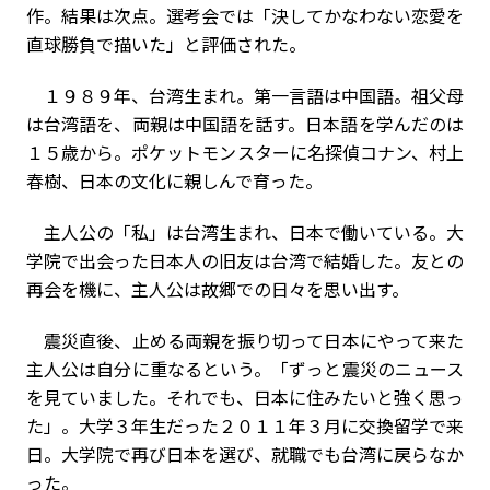
作。結果は次点。選考会では「決してかなわない恋愛を
直球勝負で描いた」と評価された。
１９８９年、台湾生まれ。第一言語は中国語。祖父母
は台湾語を、両親は中国語を話す。日本語を学んだのは
１５歳から。ポケットモンスターに名探偵コナン、村上
春樹、日本の文化に親しんで育った。
主人公の「私」は台湾生まれ、日本で働いている。大
学院で出会った日本人の旧友は台湾で結婚した。友との
再会を機に、主人公は故郷での日々を思い出す。
震災直後、止める両親を振り切って日本にやって来た
主人公は自分に重なるという。「ずっと震災のニュース
を見ていました。それでも、日本に住みたいと強く思っ
た」。大学３年生だった２０１１年３月に交換留学で来
日。大学院で再び日本を選び、就職でも台湾に戻らなか
った。