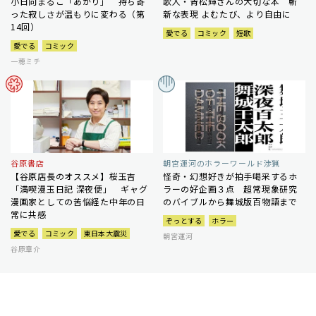
小日向まるこ「あかり」 持ち寄
歌人・青松輝さんの大切な本 斬
った寂しさが温もりに変わる（第
新な表現 よむたび、より自由に
14回）
愛でる
コミック
短歌
愛でる
コミック
一穂ミチ
谷原書店
朝宮運河のホラーワールド渉猟
【谷原店長のオススメ】桜玉吉
怪奇・幻想好きが拍手喝采するホ
「満喫漫玉日記 深夜便」 ギャグ
ラーの好企画３点 超常現象研究
漫画家としての苦悩経た中年の日
のバイブルから舞城版百物語まで
常に共感
ぞっとする
ホラー
愛でる
コミック
東日本大震災
朝宮運河
谷原章介