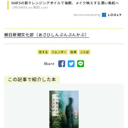
NARSの新クレンジングオイルで毎朝、メイク映えする潤い美肌へ
(PR)NARS on 美的.com
Recommended by
朝日新聞文化部（あさひしんぶんぶんかぶ）
恋する
ジェンダー
台湾
ことば
Share
この記事で紹介した本