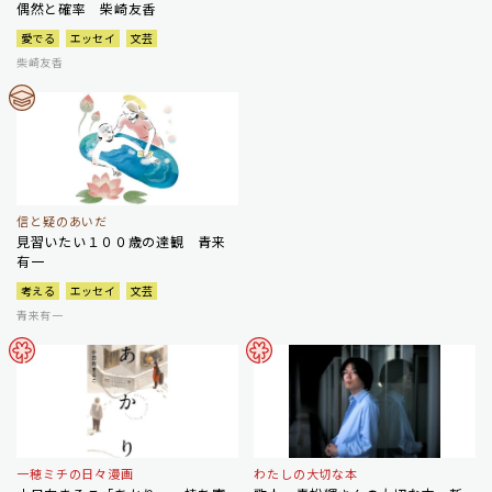
偶然と確率 柴崎友香
愛でる
エッセイ
文芸
柴崎友香
信と疑のあいだ
見習いたい１００歳の達観 青来
有一
考える
エッセイ
文芸
青来有一
一穂ミチの日々漫画
わたしの大切な本