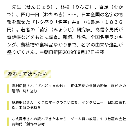
先生（せんじょう）、林檎（りんご）、百足（むか
で）、四月一日（わたぬき）……。日本全国の名字の情
報を載せた『トク盛り「名字」丼』（柏書房・１８３６
円）。著者の「苗字（みょうじ）研究家」髙信幸男氏が
電話帳などをもとに調査。難読、珍名、全国名字ランキ
ング、動植物や食料品ゆかりまで、名字の由来や逸話が
盛りだくさん。＝朝日新聞2019年8月17日掲載
あわせて読みたい
澤村伊智さん「ざんどぅまの影」 正体不明の怪異の恐怖 現代史の
暗部に切り込む
樋勝朋巳さん「くまだマークのまいにち」インタビュー 日記に表れ
る、本当の気持ち
方丈貴恵さんの読んできた本たち ゲーム買い放題、やり放題の会社
員時代「創作の参考...