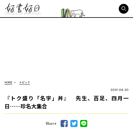
好書好日
HOME
トピック
2019.08.20
『トク盛り「名字」丼』 先生、百足、四月一
日……珍名大集合
Share