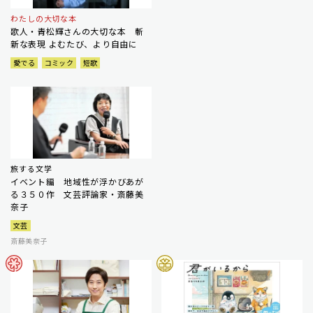
わたしの大切な本
歌人・青松輝さんの大切な本 斬
新な表現 よむたび、より自由に
愛でる
コミック
短歌
旅する文学
イベント編 地域性が浮かびあが
る３５０作 文芸評論家・斎藤美
奈子
文芸
斎藤美奈子