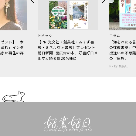
トピック
コラム
レゼント】一木
【PR 光文社・創英社・みすず書
「海をわたる
で踊れ」インタ
房・ミネルヴァ書房】プレゼント
の往復書簡」
起きた再生の群
朝日新聞1面広告の本、好書好日メ
出逢いの不思
ルマガ読者計20名様に
の〝家族〟
PR by 集英社