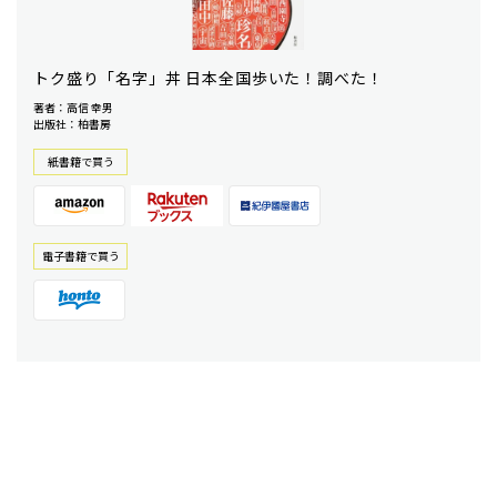
トク盛り「名字」丼 日本全国歩いた！調べた！
著者：高信 幸男
出版社：柏書房
紙書籍で買う
電⼦書籍で買う