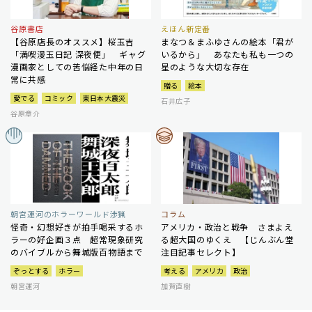
谷原書店
えほん新定番
【谷原店長のオススメ】桜玉吉
まなつ＆まふゆさんの絵本「君が
「満喫漫玉日記 深夜便」 ギャグ
いるから」 あなたも私も一つの
漫画家としての苦悩経た中年の日
星のような大切な存在
常に共感
贈る
絵本
愛でる
コミック
東日本大震災
石井広子
谷原章介
朝宮運河のホラーワールド渉猟
コラム
怪奇・幻想好きが拍手喝采するホ
アメリカ・政治と戦争 さまよえ
ラーの好企画３点 超常現象研究
る超大国のゆくえ 【じんぶん堂
のバイブルから舞城版百物語まで
注目記事セレクト】
ぞっとする
ホラー
考える
アメリカ
政治
朝宮運河
加賀直樹