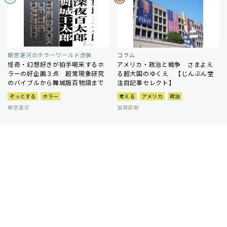
朝宮運河のホラーワールド渉猟
コラム
怪奇・幻想好きが拍手喝采するホ
アメリカ・政治と戦争 さまよえ
ラーの好企画３点 超常現象研究
る超大国のゆくえ 【じんぶん堂
のバイブルから舞城版百物語まで
注目記事セレクト】
ぞっとする
ホラー
考える
アメリカ
政治
朝宮運河
加賀直樹