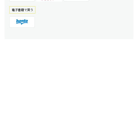
電⼦書籍で買う