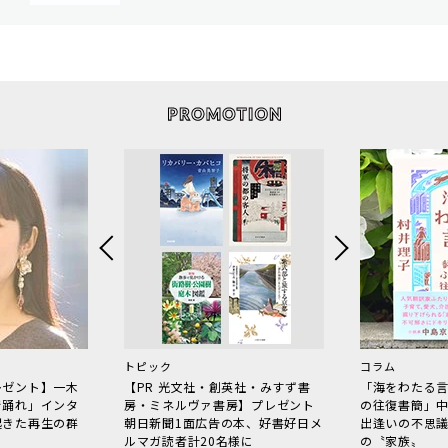
トピック
コラム
レゼント】一木
【PR 光文社・創英社・みすず書
「海をわたる
で踊れ」インタ
房・ミネルヴァ書房】プレゼント
の往復書簡」
起きた再生の群
朝日新聞1面広告の本、好書好日メ
出逢いの不思
ルマガ読者計20名様に
の〝家族〟