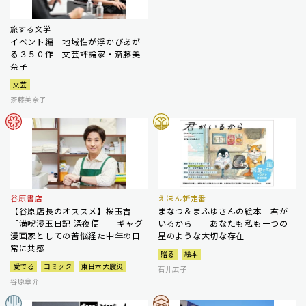
旅する文学
イベント編 地域性が浮かびあが
る３５０作 文芸評論家・斎藤美
奈子
文芸
斎藤美奈子
谷原書店
えほん新定番
【谷原店長のオススメ】桜玉吉
まなつ＆まふゆさんの絵本「君が
「満喫漫玉日記 深夜便」 ギャグ
いるから」 あなたも私も一つの
漫画家としての苦悩経た中年の日
星のような大切な存在
常に共感
贈る
絵本
愛でる
コミック
東日本大震災
石井広子
谷原章介