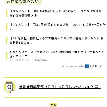
あわせて読みたい
【プレゼント】「難しい地名もスラスラ読める！ ふりがな日本地図
帳」を好書好日メル...
【プレゼント】「第12回 料理レシピ本大賞 in Japan」受賞5作品を計
25...
【PR 光文社・創英社・みすず書房・ミネルヴァ書房】プレゼント 朝
日新聞1面広告...
おかたづけもできる点がうれしい！ 動物の鳴き声やセリフが盛りだく
さんの「アニア ...
(PR)タカラトミー｜Hugkum
Recommended by
好書好日編集部（こうしょこうじつへんしゅうぶ）
料理