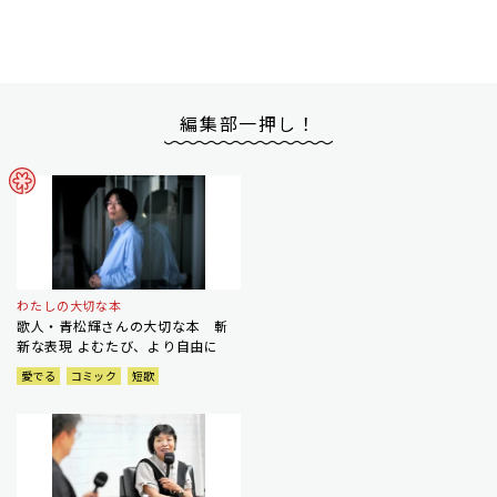
編集部一押し！
わたしの大切な本
歌人・青松輝さんの大切な本 斬
新な表現 よむたび、より自由に
愛でる
コミック
短歌