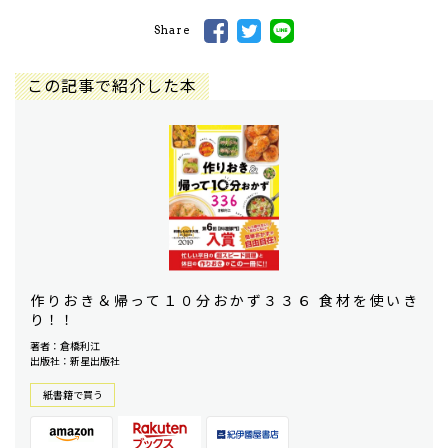
Share
この記事で紹介した本
作りおき＆帰って１０分おかず３３６ 食材を使いき
り！！
著者：倉橋利江
出版社：新星出版社
紙書籍で買う