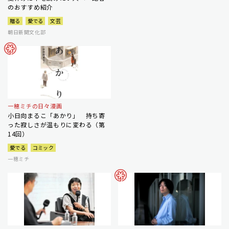
のおすすめ紹介
贈る
愛でる
文芸
朝日新聞文化部
一穂ミチの日々漫画
小日向まるこ「あかり」 持ち寄
った寂しさが温もりに変わる（第
14回）
愛でる
コミック
一穂ミチ