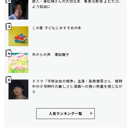
歌人・青松輝さんの大切な本 斬新な表現 よむたび、
より自由に
この夏 子どもにおすすめの本
外からの声 澤田瞳子
ドラマ「手塚治虫の戦争」主演・高良健吾さん 戦時
中の少年時代の厳しさと漫画への強い熱量を感じなが
ら
人気ランキング⼀覧