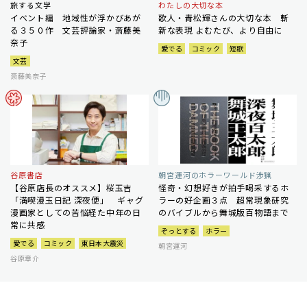
旅する文学
わたしの大切な本
イベント編 地域性が浮かびあが
歌人・青松輝さんの大切な本 斬
る３５０作 文芸評論家・斎藤美
新な表現 よむたび、より自由に
奈子
愛でる
コミック
短歌
文芸
斎藤美奈子
谷原書店
朝宮運河のホラーワールド渉猟
【谷原店長のオススメ】桜玉吉
怪奇・幻想好きが拍手喝采するホ
「満喫漫玉日記 深夜便」 ギャグ
ラーの好企画３点 超常現象研究
漫画家としての苦悩経た中年の日
のバイブルから舞城版百物語まで
常に共感
ぞっとする
ホラー
愛でる
コミック
東日本大震災
朝宮運河
谷原章介