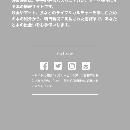
好書好日は、好奇心旺盛な人々に向けた、人生を豊かにす
る本の情報サイトです。
映画やアート、食などのライフ＆カルチャーを楽しむため
の本の紹介から、朝日新聞に掲載された書評まで、あなた
と本の出会いをお手伝いします。
Follow
本サイトに掲載されるサービスを通じて書籍等を購
入された場合、売上の一部が朝日新聞社に還元され
る事があります。