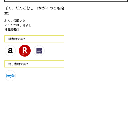
ぼく、だんごむし （かがくのとも絵
本）
ぶん：得田 之久
え：たかはし きよし
福音館書店
紙書籍で買う
電⼦書籍で買う