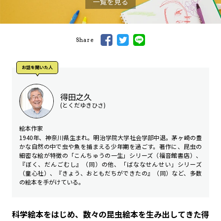
一覧を見る
Share
お話を聞いた⼈
得田之久
(とくだゆきひさ)
絵本作家
1940年、神奈川県生まれ。明治学院大学社会学部中退。茅ヶ崎の豊
かな自然の中で虫や魚を捕まえる少年期を過ごす。著作に、昆虫の
細密な絵が特徴の「こんちゅうの一生」シリーズ（福音館書店）、
『ぼく、だんごむし』（同）の他、「ばななせんせい」シリーズ
（童心社）、『きょう、おともだちができたの』（同）など、多数
の絵本を手がけている。
――科学絵本をはじめ、数々の昆虫絵本を生み出してきた得