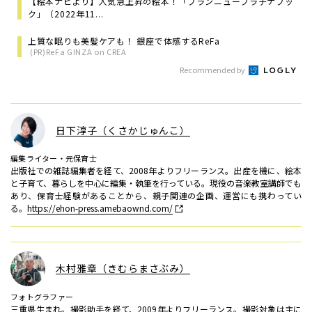
【絵本ナビより】人気急上昇の絵本！「ブランニュープラチナブッ
ク」（2022年11...
上質な眠りも美髪ケアも！ 銀座で体感するReFa
(PR)ReFa GINZA on CREA
Recommended by
日下淳子（くさかじゅんこ）
編集ライター・元保育士
出版社での雑誌編集者を経て、2008年よりフリーランス。出産を機に、絵本
と子育て、暮らしを中心に編集・執筆を行っている。現役の音楽教室講師でも
あり、保育士経験があることから、親子関連の企画、運営にも携わってい
る。
https://ehon-press.amebaownd.com/
木村雅章（きむらまさぶみ）
フォトグラファー
三重県生まれ。撮影助手を経て、2009年よりフリーランス。撮影対象は主に