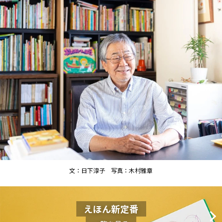
文：日下淳子 写真：木村雅章
えほん新定番