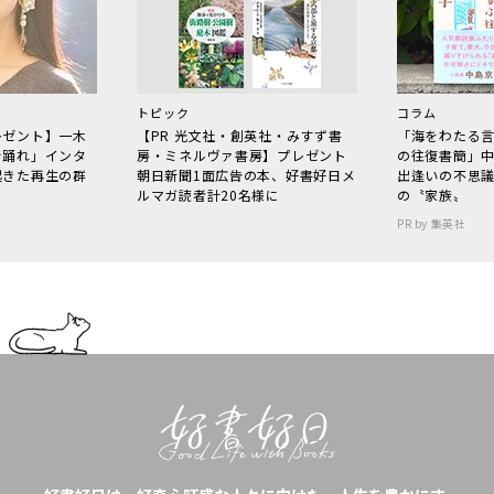
トピック
コラム
レゼント】一木
【PR 光文社・創英社・みすず書
「海をわたる
で踊れ」インタ
房・ミネルヴァ書房】プレゼント
の往復書簡」
起きた再生の群
朝日新聞1面広告の本、好書好日メ
出逢いの不思
ルマガ読者計20名様に
の〝家族〟
PR by 集英社