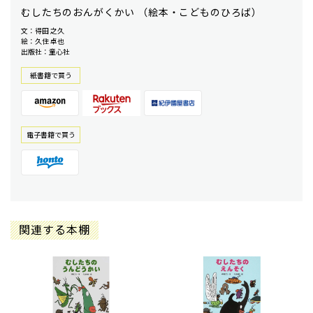
むしたちのおんがくかい （絵本・こどものひろば）
文：得田 之久
絵：久住 卓也
出版社：童心社
紙書籍で買う
電⼦書籍で買う
関連する本棚