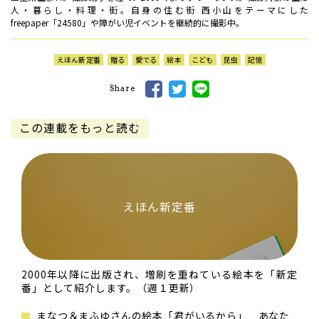
人・暮らし・料理・街。自身の住む街 西小山をテーマにした
freepaper「24580」や障がい児イベントを継続的に撮影中。
えほん新定番
贈る
愛でる
絵本
こども
昆虫
記憶
Share
この連載をもっと読む
えほん新定番
2000年以降に出版され、増刷を重ねている絵本を「新定
番」として紹介します。（週１更新）
まなつ＆まふゆさんの絵本「君がいるから」 あなた