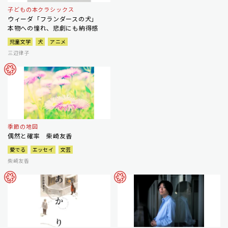
子どもの本クラシックス
ウィーダ「フランダースの犬」
本物への憧れ、悲劇にも納得感
児童文学
犬
アニメ
三辺律子
季節の地図
偶然と確率 柴崎友香
愛でる
エッセイ
文芸
柴崎友香