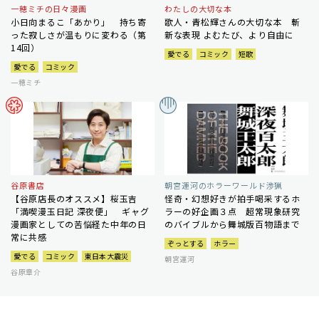
一穂ミチの日々漫画
わたしの大切な本
小日向まるこ「あかり」 持ち寄
歌人・青松輝さんの大切な本 斬
った寂しさが温もりに変わる（第
新な表現 よむたび、より自由に
14回）
愛でる
コミック
短歌
愛でる
コミック
一穂ミチ
谷原書店
朝宮運河のホラーワールド渉猟
【谷原店長のオススメ】桜玉吉
怪奇・幻想好きが拍手喝采するホ
「満喫漫玉日記 深夜便」 ギャグ
ラーの好企画３点 超常現象研究
漫画家としての苦悩経た中年の日
のバイブルから舞城版百物語まで
常に共感
ぞっとする
ホラー
愛でる
コミック
東日本大震災
朝宮運河
谷原章介