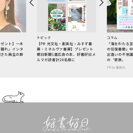
トピック
コラム
レゼント】一木
【PR 光文社・創英社・みすず書
「海をわたる
で踊れ」インタ
房・ミネルヴァ書房】プレゼント
の往復書簡」
起きた再生の群
朝日新聞1面広告の本、好書好日メ
出逢いの不思
ルマガ読者計20名様に
の〝家族〟
PR by 集英社