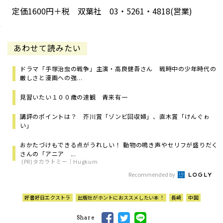
定価1600円＋税 双葉社 03・5261・4818(営業)
あわせて読みたい
ドラマ「手塚治虫の戦争」主演・高良健吾さん 戦時中の少年時代の
厳しさと漫画への強...
見習いたい１００歳の達観 青来有一
講評のポイントは？ 芥川賞「ゾンビ回収婦」、直木賞「けんぐゎ
い」
おかたづけもできる点がうれしい！ 動物の鳴き声やセリフが盛りだく
さんの「アニア ...
(PR)タカラトミー｜Hugkum
Recommended by
好書好日エクストラ
出版社がホントにおススメしたい本！
長崎
中国
Share