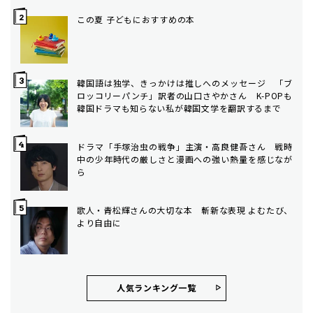
この夏 子どもにおすすめの本
韓国語は独学、きっかけは推しへのメッセージ 「ブ
ロッコリーパンチ」訳者の山口さやかさん K-POPも
韓国ドラマも知らない私が韓国文学を翻訳するまで
ドラマ「手塚治虫の戦争」主演・高良健吾さん 戦時
中の少年時代の厳しさと漫画への強い熱量を感じなが
ら
歌人・青松輝さんの大切な本 斬新な表現 よむたび、
より自由に
人気ランキング⼀覧