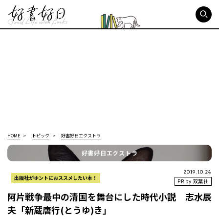
好書好日
HOME
トピック
好書好日エクストラ
好書好日エクストラ
2019.10.24
出版社がホントにおススメしたい本！
PR by 双葉社
阿片戦争最中の清国を舞台にした時代小説 志水辰
夫「新蔵唐行(とうゆ)き」