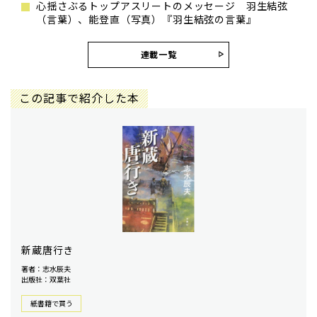
心揺さぶるトップアスリートのメッセージ 羽生結弦
（言葉）、能登直（写真）『羽生結弦の言葉』
連載一覧
この記事で紹介した本
新蔵唐行き
著者：志水辰夫
出版社：双葉社
紙書籍で買う