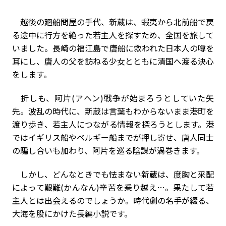
越後の廻船問屋の手代、新蔵は、蝦夷から北前船で戻
る途中に行方を絶った若主人を探すため、全国を旅して
いました。長崎の福江島で唐船に救われた日本人の噂を
耳にし、唐人の父を訪ねる少女とともに清国へ渡る決心
をします。
折しも、阿片(アヘン)戦争が始まろうとしていた矢
先。波乱の時代に、新蔵は言葉もわからないまま港町を
渡り歩き、若主人につながる情報を探ろうとします。港
ではイギリス船やベルギー船までが押し寄せ、唐人同士
の騙し合いも加わり、阿片を巡る陰謀が渦巻きます。
しかし、どんなときでも怯まない新蔵は、度胸と采配
によって艱難(かんなん)辛苦を乗り越え…。果たして若
主人とは出会えるのでしょうか。時代劇の名手が綴る、
大海を股にかけた長編小説です。