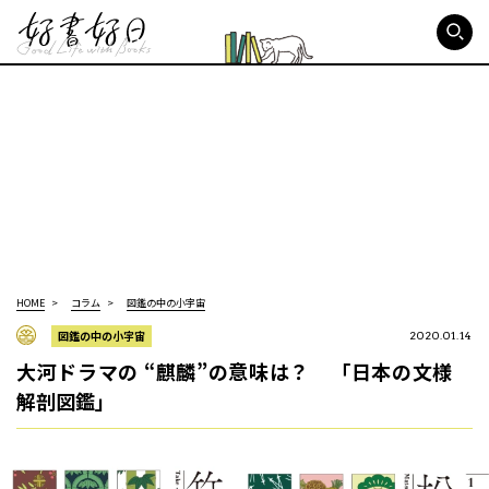
好書好日
HOME
コラム
図鑑の中の小宇宙
図鑑の中の小宇宙
2020.01.14
大河ドラマの “麒麟”の意味は？ 「日本の文様
解剖図鑑」