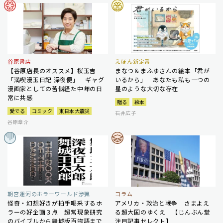
谷原書店
えほん新定番
【谷原店長のオススメ】桜玉吉
まなつ＆まふゆさんの絵本「君が
「満喫漫玉日記 深夜便」 ギャグ
いるから」 あなたも私も一つの
漫画家としての苦悩経た中年の日
星のような大切な存在
常に共感
贈る
絵本
愛でる
コミック
東日本大震災
石井広子
谷原章介
朝宮運河のホラーワールド渉猟
コラム
怪奇・幻想好きが拍手喝采するホ
アメリカ・政治と戦争 さまよえ
ラーの好企画３点 超常現象研究
る超大国のゆくえ 【じんぶん堂
のバイブルから舞城版百物語まで
注目記事セレクト】