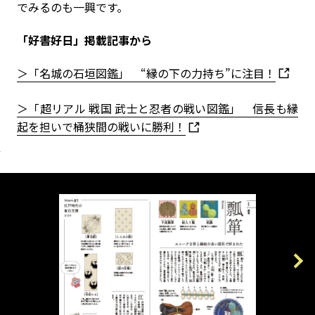
でみるのも一興です。
「好書好日」掲載記事から
＞「名城の石垣図鑑」 “縁の下の力持ち”に注目！
＞「超リアル 戦国 武士と忍者の戦い図鑑」 信長も縁
起を担いで桶狭間の戦いに勝利！
Previous
Next