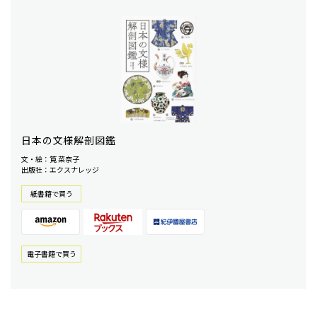
日本の文様解剖図鑑
文・絵：筧 菜奈子
出版社：エクスナレッジ
紙書籍で買う
電⼦書籍で買う