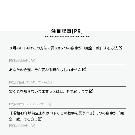
注目記事[PR]
８月のロト6はこの方法で買え!!６つの数字が『完全一致』する方法
PR(株式会社MURA)
あなたの金運、今が変わる時かもしれません
PR(合同会社デジタルファーム )
宝くじを知らないまま買う人ほど、外れ続けます
PR(合同会社デジタルファーム)
【昭和43年以前生まれはロト６この数字を買うべき】6つの数字が「完
全一致」する方...
PR(株式会社MURA)