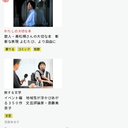
わたしの大切な本
歌人・青松輝さんの大切な本 斬
新な表現 よむたび、より自由に
愛でる
コミック
短歌
旅する文学
イベント編 地域性が浮かびあが
る３５０作 文芸評論家・斎藤美
奈子
文芸
斎藤美奈子