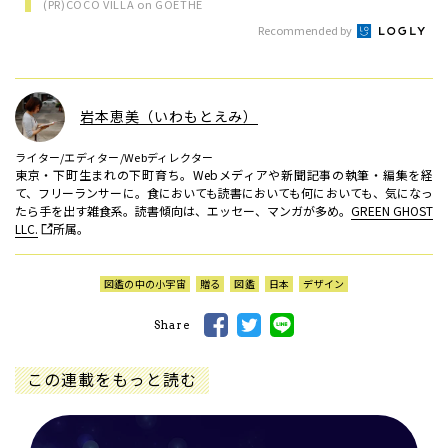
(PR)COCO VILLA on GOETHE
Recommended by
岩本恵美（いわもとえみ）
ライター/エディター/Webディレクター
東京・下町生まれの下町育ち。Webメディアや新聞記事の執筆・編集を経
て、フリーランサーに。食においても読書においても何においても、気になっ
たら手を出す雑食系。読書傾向は、エッセー、マンガが多め。
GREEN GHOST
LLC.
所属。
図鑑の中の小宇宙
贈る
図鑑
日本
デザイン
Share
この連載をもっと読む