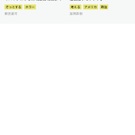
ぞっとする
ホラー
考える
アメリカ
政治
朝宮運河
加賀直樹