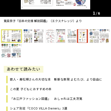
1
6
筧菜奈子「日本の文様 解剖図鑑」（エクスナレッジ）より
あわせて読みたい
歌人・青松輝さんの大切な本 斬新な表現 よむたび、より自由に
この夏 子どもにおすすめの本
「お江戸ファッション図鑑」 おしゃれは工夫次第
シェア別荘「COCO VILLA Owners」3選