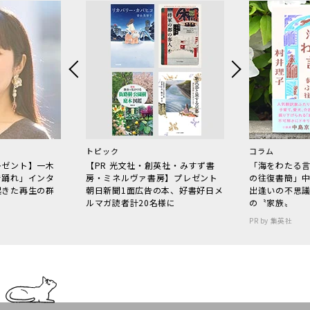
トピック
コラム
レゼント】一木
【PR 光文社・創英社・みすず書
「海をわたる
で踊れ」インタ
房・ミネルヴァ書房】プレゼント
の往復書簡」
起きた再生の群
朝日新聞1面広告の本、好書好日メ
出逢いの不思
ルマガ読者計20名様に
の〝家族〟
PR by 集英社