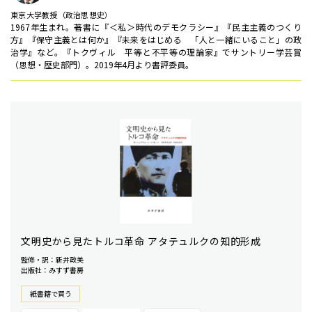
東京大学教授（政治思想史）
1967年生まれ。著書に『＜私＞時代のデモクラシー』『民主主義のつくり
方』『保守主義とは何か』『未来をはじめる 「人と一緒にいること」の政
治学』など。『トクヴィル 平等と不平等の理論家』でサントリー学芸賞
（思想・歴史部門）。2019年4月より書評委員。
文明史から見たトルコ革命 アタテュルクの知的形成
監修・訳：新井政美
出版社：みすず書房
紙書籍で買う