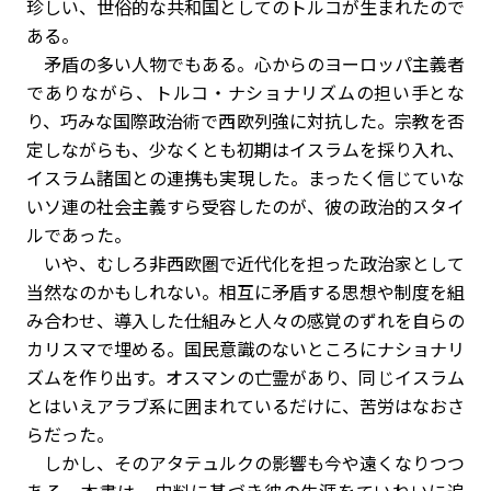
珍しい、世俗的な共和国としてのトルコが生まれたので
ある。
矛盾の多い人物でもある。心からのヨーロッパ主義者
でありながら、トルコ・ナショナリズムの担い手とな
り、巧みな国際政治術で西欧列強に対抗した。宗教を否
定しながらも、少なくとも初期はイスラムを採り入れ、
イスラム諸国との連携も実現した。まったく信じていな
いソ連の社会主義すら受容したのが、彼の政治的スタイ
ルであった。
いや、むしろ非西欧圏で近代化を担った政治家として
当然なのかもしれない。相互に矛盾する思想や制度を組
み合わせ、導入した仕組みと人々の感覚のずれを自らの
カリスマで埋める。国民意識のないところにナショナリ
ズムを作り出す。オスマンの亡霊があり、同じイスラム
とはいえアラブ系に囲まれているだけに、苦労はなおさ
らだった。
しかし、そのアタテュルクの影響も今や遠くなりつつ