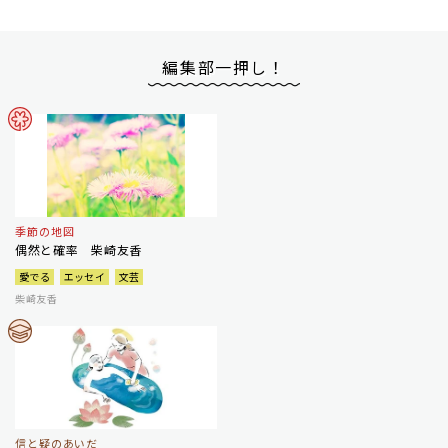
編集部一押し！
季節の地図
偶然と確率 柴崎友香
愛でる
エッセイ
文芸
柴崎友香
信と疑のあいだ