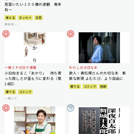
見習いたい１００歳の達観 青来
有一
考える
エッセイ
文芸
青来有一
一穂ミチの日々漫画
わたしの大切な本
小日向まるこ「あかり」 持ち寄
歌人・青松輝さんの大切な本 斬
った寂しさが温もりに変わる（第
新な表現 よむたび、より自由に
14回）
愛でる
コミック
短歌
愛でる
コミック
一穂ミチ