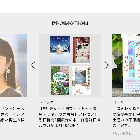
トピック
コラム
レゼント】一木
【PR 光文社・創英社・みすず書
「海をわたる
で踊れ」インタ
房・ミネルヴァ書房】プレゼント
の往復書簡」
起きた再生の群
朝日新聞1面広告の本、好書好日メ
出逢いの不思
ルマガ読者計20名様に
の〝家族〟
PR by 集英社