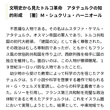
文明史から見たトルコ革命 アタテュルクの知
的形成 ［著］Ｍ・シュクリュ・ハーニオール
不思議な人物である。その名はムスタファ・ケマル・
アタテュルク。オスマン帝国の軍人であり、トルコ共和
国の初代大統領、「建国の父」として長く尊敬された。
その政治はむしろ専制的であったが、ともかくもフラン
ス風の世俗的共和国を作り上げ、西欧列強を相手に国の
独立を維持した。面白いのは、この人物が徹頭徹尾、１
９世紀ヨーロッパ的な人物であったことだ。
幼少時から受けた教育によって科学の力を信じたアタ
テュルクは、ＳＦ小説や科学を啓蒙する著作で知られる
Ｈ・Ｇ・ウェルズを愛読し、心からの科学主義者であっ
た。ルソーを引用し、フランス第三共和制を完璧な政治
体制であると考えたアタテュルクは、これをイスラム圏
において実現しようとした。結果として、中東地域でも