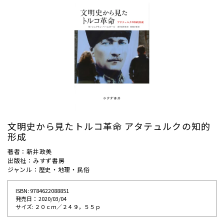
文明史から見たトルコ革命 アタテュルクの知的
形成
著者：新井政美
出版社：みすず書房
ジャンル：歴史・地理・民俗
ISBN: 9784622088851
発売⽇： 2020/03/04
サイズ: ２０ｃｍ／２４９，５５ｐ