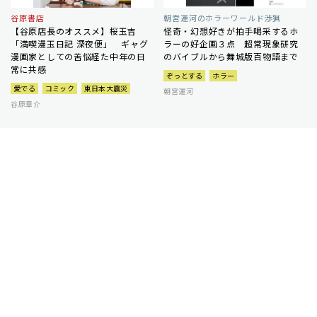
谷原書店
朝宮運河のホラーワールド渉猟
【谷原店長のオススメ】桜玉吉
怪奇・幻想好きが拍手喝采するホ
「満喫漫玉日記 深夜便」 ギャグ
ラーの好企画３点 超常現象研究
漫画家としての苦悩経た中年の日
のバイブルから舞城版百物語まで
常に共感
ぞっとする
ホラー
愛でる
コミック
東日本大震災
朝宮運河
谷原章介