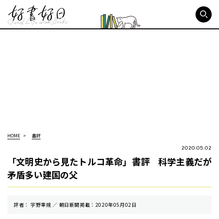
好書好日
HOME
書評
2020.05.02
「文明史から見たトルコ革命」書評 科学主義だが
矛盾多い建国の父
評者： 宇野重規 ／ 朝⽇新聞掲載：2020年05月02日