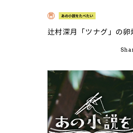
あの小説をたべたい
辻村深月「ツナグ」の卵
Sha