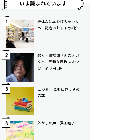
いま読まれています
夏休みに本を読みたい人
へ 記者のおすすめ紹介
歌人・青松輝さんの大切
な本 斬新な表現 よむた
び、より自由に
この夏 子どもにおすすめ
の本
外からの声 澤田瞳子