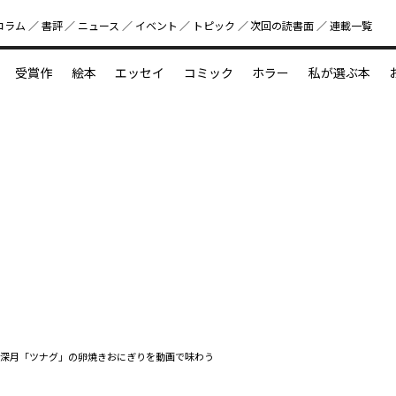
コラム
書評
ニュース
イベント
トピック
次回の読書⾯
連載一覧
好書好日
受賞作
絵本
エッセイ
コミック
ホラー
私が選ぶ本
？
えほん新定番
今めぐりたい児童文学の世界
図鑑の中の小宇宙
深月「ツナグ」の卵焼きおにぎりを動画で味わう