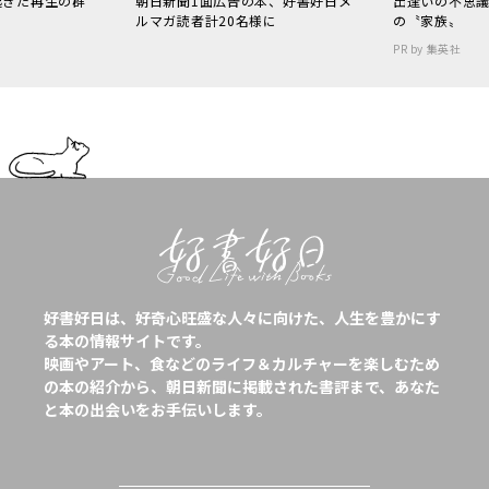
起きた再生の群
朝日新聞1面広告の本、好書好日メ
出逢いの不思
ルマガ読者計20名様に
の〝家族〟
PR by 集英社
好書好日は、好奇心旺盛な人々に向けた、人生を豊かにす
る本の情報サイトです。
映画やアート、食などのライフ＆カルチャーを楽しむため
の本の紹介から、朝日新聞に掲載された書評まで、あなた
と本の出会いをお手伝いします。