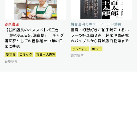
谷原書店
朝宮運河のホラーワールド渉猟
【谷原店長のオススメ】桜玉吉
怪奇・幻想好きが拍手喝采するホ
「満喫漫玉日記 深夜便」 ギャグ
ラーの好企画３点 超常現象研究
漫画家としての苦悩経た中年の日
のバイブルから舞城版百物語まで
常に共感
ぞっとする
ホラー
愛でる
コミック
東日本大震災
朝宮運河
谷原章介