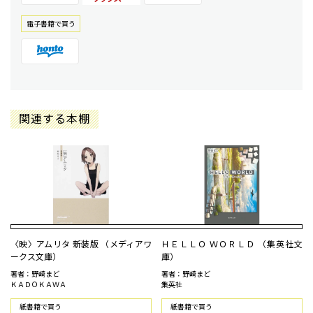
電⼦書籍で買う
関連する本棚
〈映〉アムリタ 新装版 （メディアワ
ＨＥＬＬＯ ＷＯＲＬＤ （集英社文
ークス文庫）
庫）
著者：野崎まど
著者：野崎まど
ＫＡＤＯＫＡＷＡ
集英社
紙書籍で買う
紙書籍で買う