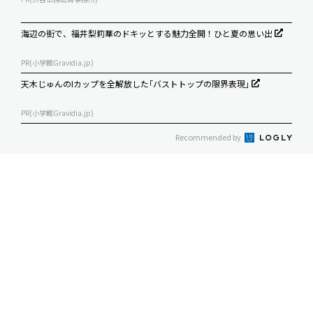
海辺の街で、福井梨莉華のドキッとする魅力全開！ひと夏の思い出
PR(小学館Gravidia.jp)
天木じゅんのIカップを全解放した｢バストトップの限界表現｣
PR(小学館Gravidia.jp)
Recommended by