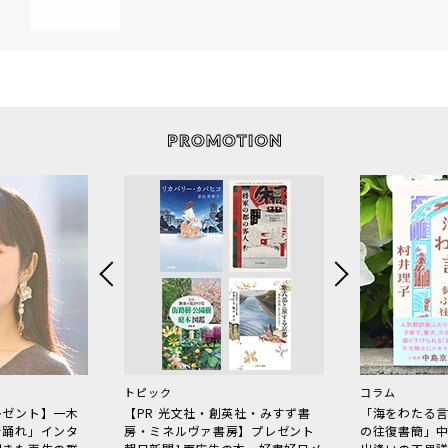
トピック
コラム
レゼント】一木
【PR 光文社・創英社・みすず書
「海をわたる
で踊れ」インタ
房・ミネルヴァ書房】プレゼント
の往復書簡」