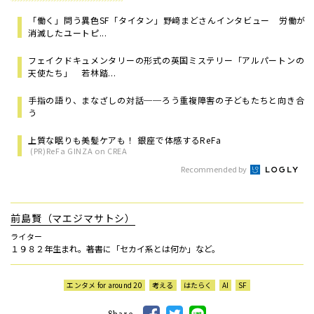
「働く」問う異色SF「タイタン」野﨑まどさんインタビュー 労働が
消滅したユートピ...
フェイクドキュメンタリーの形式の英国ミステリー「アルパートンの
天使たち」 若林踏...
手指の語り、まなざしの対話──ろう重複障害の子どもたちと向き合
う
上質な眠りも美髪ケアも！ 銀座で体感するReFa
(PR)ReFa GINZA on CREA
Recommended by
前島賢（マエジマサトシ）
ライター
１９８２年生まれ。著書に「セカイ系とは何か」など。
エンタメ for around 20
考える
はたらく
AI
SF
Share