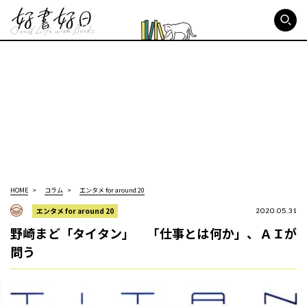
好書好日
HOME
コラム
エンタメ for around 20
エンタメ for around 20
2020.05.31
野崎まど「タイタン」 「仕事とは何か」、ＡＩが
問う