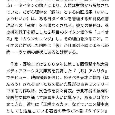
点」＝タイタンの働きにより、人類は労働から解放され
ていた。だが心理学を「趣味」とする内匠成果（ないし
ょうせいか）は、ある日タイタンを管理する知能拠点管
理局への「就業」を余儀なくされる。彼女の業務は、謎
の機能低下を起こした２基目のタイタン――個体名「コイオ
ス」を「カウンセリング」し、その理由を探ること。コ
イオスと対話した内匠は「彼」が仕事の不調による心の
病……うつ病の症状にあると診断する。
作家・野崎まどは２００９年に第１６回電撃小説大賞
メディアワークス文庫賞を受賞した『［映］アムリタ』
でデビュー。映画撮影を通じ、恐るべき天才に翻弄（ほ
んろう）される青年たちを描いた異形の青春ミステリー
である同作以降、異色作を次々発表。予測不能の展開や
実験的文体を通じて読者を大いに驚かせ、あるいは笑わ
せてきた。近年は「正解するカド」などでアニメ脚本家
としても活躍している著者の新作が本書『タイタン』