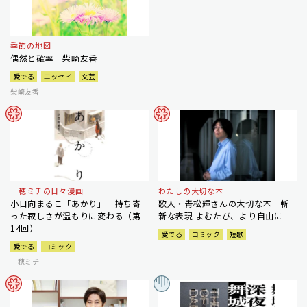
季節の地図
偶然と確率 柴崎友香
愛でる
エッセイ
文芸
柴崎友香
一穂ミチの日々漫画
わたしの大切な本
小日向まるこ「あかり」 持ち寄
歌人・青松輝さんの大切な本 斬
った寂しさが温もりに変わる（第
新な表現 よむたび、より自由に
14回）
愛でる
コミック
短歌
愛でる
コミック
一穂ミチ