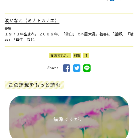
湊かなえ（ミナトカナエ）
作家
１９７３年生まれ。２００９年、「告白」で本屋大賞。著書に「望郷」「贖
罪」「母性」など。
猫派ですが、
料理
IT
Share
この連載をもっと読む
猫派ですが、