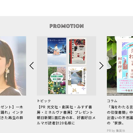
トピック
コラム
レゼント】一木
【PR 光文社・創英社・みすず書
「海をわたる
で踊れ」インタ
房・ミネルヴァ書房】プレゼント
の往復書簡」
起きた再生の群
朝日新聞1面広告の本、好書好日メ
出逢いの不思
ルマガ読者計20名様に
の〝家族〟
PR by 集英社