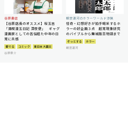
谷原書店
朝宮運河のホラーワールド渉猟
【谷原店長のオススメ】桜玉吉
怪奇・幻想好きが拍手喝采するホ
「満喫漫玉日記 深夜便」 ギャグ
ラーの好企画３点 超常現象研究
漫画家としての苦悩経た中年の日
のバイブルから舞城版百物語まで
常に共感
ぞっとする
ホラー
愛でる
コミック
東日本大震災
朝宮運河
谷原章介