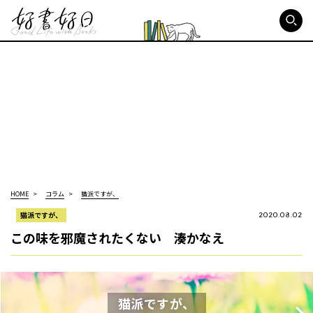
好書好日
HOME
コラム
猫派ですが、
猫派ですが、
2020.08.02
この味を邪魔されたくない 湊かなえ
猫派ですが、