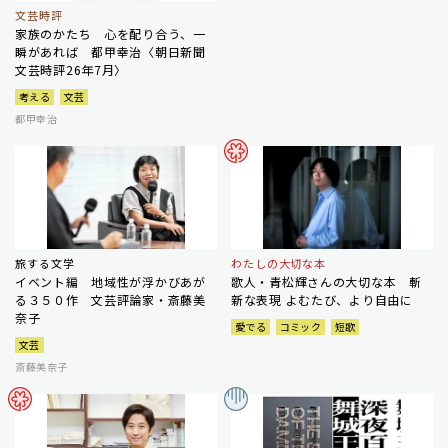
文芸時評
家族のかたち 心を配り合う、一
瞬があれば 都甲幸治〈朝日新聞
文芸時評26年7月〉
考える
文芸
都甲幸治
旅する文学
わたしの大切な本
イベント編 地域性が浮かびあが
歌人・青松輝さんの大切な本 斬
る３５０作 文芸評論家・斎藤美
新な表現 よむたび、より自由に
奈子
愛でる
コミック
短歌
文芸
斎藤美奈子