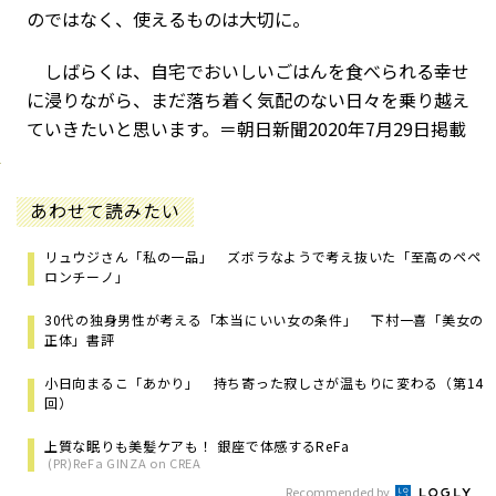
のではなく、使えるものは大切に。
しばらくは、自宅でおいしいごはんを食べられる幸せ
に浸りながら、まだ落ち着く気配のない日々を乗り越え
ていきたいと思います。＝朝日新聞2020年7月29日掲載
あわせて読みたい
リュウジさん「私の一品」 ズボラなようで考え抜いた「至高のペペ
ロンチーノ」
30代の独身男性が考える「本当にいい女の条件」 下村一喜「美女の
正体」書評
小日向まるこ「あかり」 持ち寄った寂しさが温もりに変わる（第14
回）
上質な眠りも美髪ケアも！ 銀座で体感するReFa
(PR)ReFa GINZA on CREA
Recommended by