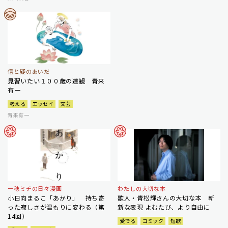
信と疑のあいだ
見習いたい１００歳の達観 青来
有一
考える
エッセイ
文芸
青来有一
一穂ミチの日々漫画
わたしの大切な本
小日向まるこ「あかり」 持ち寄
歌人・青松輝さんの大切な本 斬
った寂しさが温もりに変わる（第
新な表現 よむたび、より自由に
14回）
愛でる
コミック
短歌