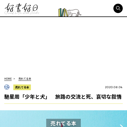
好書好日
HOME
売れてる本
売れてる本
2020.08.04
馳星周「少年と犬」 旅路の交流と死、哀切な叙情
売れてる本