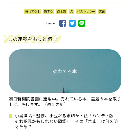
売れてる本
旅する
直木賞
犬
ベストセラー
文芸
Share
この連載をもっと読む
売れてる本
朝日新聞読書面に連載中。売れている本、話題の本を取り
上げ、評します。（週１更新）
小島洋祐・監修、小豆だるまほか・絵「ハンディ版
それ犯罪かもしれない図鑑」 その「禁止」は何を防
ぐため？