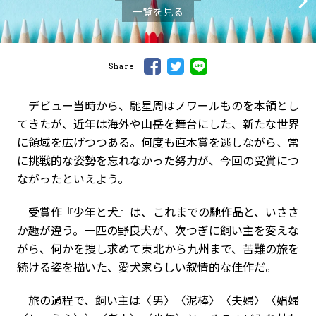
一覧を見る
Share
デビュー当時から、馳星周はノワールものを本領とし
てきたが、近年は海外や山岳を舞台にした、新たな世界
に領域を広げつつある。何度も直木賞を逃しながら、常
に挑戦的な姿勢を忘れなかった努力が、今回の受賞につ
ながったといえよう。
受賞作『少年と犬』は、これまでの馳作品と、いささ
か趣が違う。一匹の野良犬が、次つぎに飼い主を変えな
がら、何かを捜し求めて東北から九州まで、苦難の旅を
続ける姿を描いた、愛犬家らしい叙情的な佳作だ。
旅の過程で、飼い主は〈男〉〈泥棒〉〈夫婦〉〈娼婦