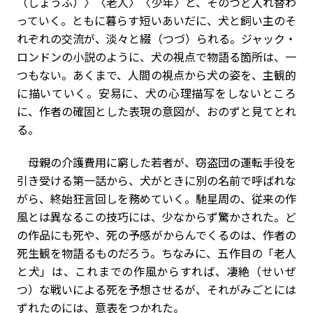
（しょうふ）〉〈老人〉〈少年〉と、そのつど入れ替わ
っていく。ともに暮らす短いあいだに、犬と飼い主のそ
れぞれの交流が、淡々と綴（つづ）られる。ジャック・
ロンドンの小説のように、犬の視点で物語る箇所は、一
つもない。あくまで、人間の視点から犬の姿を、主観的
に描いていく。安易に、犬の心理描写をしないところ
に、作者の確固とした表現の意図が、おのずと見てとれ
る。
母親の介護費用に窮した若者が、窃盗団の運転手役を
引き受ける第一話から、犬がときに別の名前で呼ばれな
がら、終始狂言回しを務めていく。馳星周の、従来の作
風とは異なるこの技巧には、少なからず驚かされた。ど
の作品にも死や、死の予感がからんでくるのは、作者の
死生観を物語るものだろう。ちなみに、五作目の「老人
と犬」は、これまでの作風からすれば、凄絶（せいぜ
つ）な戦いによる死を予想させるが、それがみごとには
ずれたのには、意表をつかれた。