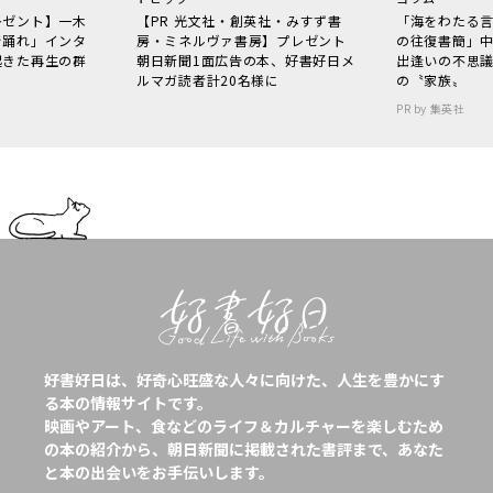
レゼント】一木
【PR 光文社・創英社・みすず書
「海をわたる
で踊れ」インタ
房・ミネルヴァ書房】プレゼント
の往復書簡」
起きた再生の群
朝日新聞1面広告の本、好書好日メ
出逢いの不思
ルマガ読者計20名様に
の〝家族〟
PR by 集英社
好書好日は、好奇心旺盛な人々に向けた、人生を豊かにす
る本の情報サイトです。
映画やアート、食などのライフ＆カルチャーを楽しむため
の本の紹介から、朝日新聞に掲載された書評まで、あなた
と本の出会いをお手伝いします。