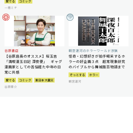
愛でる
コミック
一穂ミチ
谷原書店
朝宮運河のホラーワールド渉猟
【谷原店長のオススメ】桜玉吉
怪奇・幻想好きが拍手喝采するホ
「満喫漫玉日記 深夜便」 ギャグ
ラーの好企画３点 超常現象研究
漫画家としての苦悩経た中年の日
のバイブルから舞城版百物語まで
常に共感
ぞっとする
ホラー
愛でる
コミック
東日本大震災
朝宮運河
谷原章介