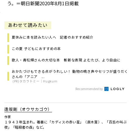
う。
＝朝日新聞2020年8月1日掲載
あわせて読みたい
夏休みに本を読みたい人へ 記者のおすすめ紹介
この夏 子どもにおすすめの本
歌人・青松輝さんの大切な本 斬新な表現 よむたび、より自由に
おかたづけもできる点がうれしい！ 動物の鳴き声やセリフが盛りだく
さんの「アニア ...
(PR)タカラトミー｜Hugkum
Recommended by
逢坂剛（オウサカゴウ）
作家
１９４３年生まれ。著書に「カディスの赤い星」（直木賞）、「百舌の叫ぶ
夜」「暗殺者の森」など。