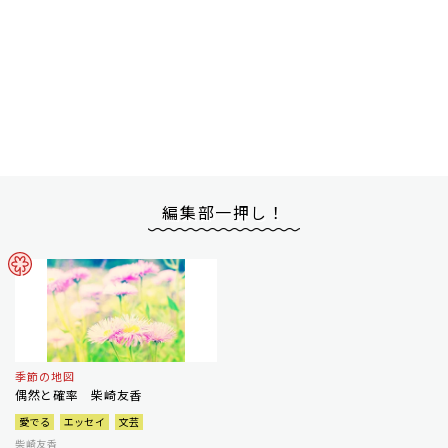
編集部一押し！
季節の地図
偶然と確率 柴崎友香
愛でる
エッセイ
文芸
柴崎友香