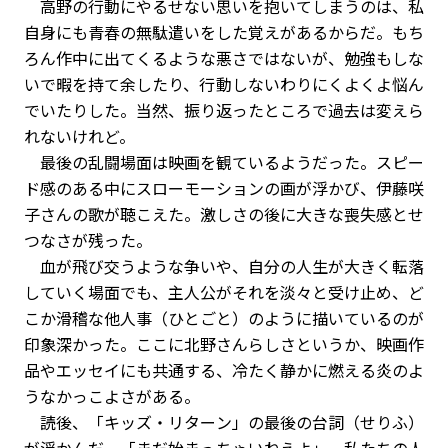
高野の行動にやるせない思いを抱いてしまうのは、私
自身にも青春の無駄遣いをした覚えがあるからだ。もち
ろん作中に出てくるような悪さではないが、勉強もしな
いで暇を持て余したり、行動しないわりにくよくよ悩ん
でいたりした。当然、振り返ったところで過去は変えら
れないけれど。
最後の乱闘場面は映画を観ているようだった。スピー
ド感のある中にスローモーションの画が浮かび、伊藤咲
子さんの歌が聴こえた。激しさの後に大きな喪失感とせ
つなさが残った。
血が飛び交うような争いや、自分の人生が大きく転落
していく場面でも、主人公がそれを淡々と受け止め、ど
こか滑稽な他人事（ひとごと）のように描いているのが
印象深かった。ここに北野さんらしさというか、映画作
品やエッセイにも共通する、冷たく静かに燃える炎のよ
うなかっこよさがある。
読後、「キッズ・リターン」の最後の台詞（せりふ）