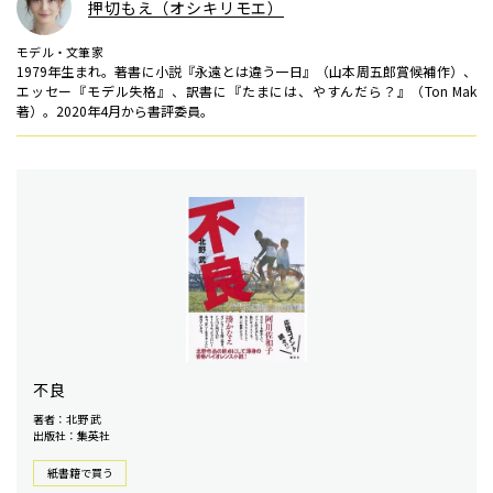
押切もえ（オシキリモエ）
モデル・文筆家
1979年生まれ。著書に小説『永遠とは違う一日』（山本周五郎賞候補作）、
エッセー『モデル失格』、訳書に『たまには、やすんだら？』（Ton Mak
著）。2020年4月から書評委員。
不良
著者：北野 武
出版社：集英社
紙書籍で買う