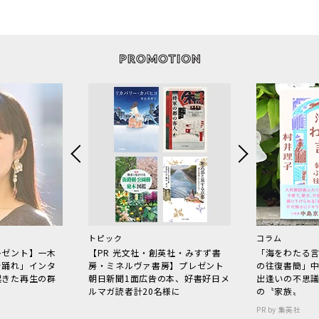
トピック
コラム
レゼント】一木
【PR 光文社・創英社・みすず書
「海をわたる
で踊れ」インタ
房・ミネルヴァ書房】プレゼント
の往復書簡」
起きた再生の群
朝日新聞1面広告の本、好書好日メ
出逢いの不思
ルマガ読者計20名様に
の〝家族〟
PR by 集英社