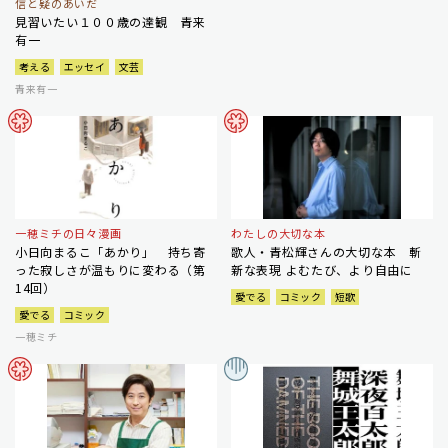
信と疑のあいだ
見習いたい１００歳の達観 青来
有一
考える
エッセイ
文芸
青来有一
一穂ミチの日々漫画
わたしの大切な本
小日向まるこ「あかり」 持ち寄
歌人・青松輝さんの大切な本 斬
った寂しさが温もりに変わる（第
新な表現 よむたび、より自由に
14回）
愛でる
コミック
短歌
愛でる
コミック
一穂ミチ