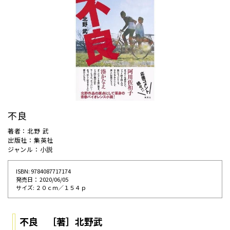
不良
著者：北野 武
出版社：集英社
ジャンル：小説
ISBN: 9784087717174
発売⽇： 2020/06/05
サイズ: ２０ｃｍ／１５４ｐ
不良 ［著］北野武