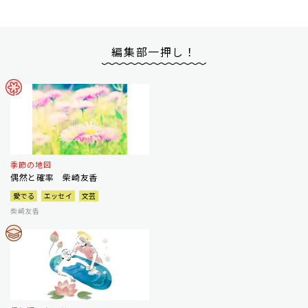
編集部一押し！
季節の地図
偶然と確率 柴崎友香
愛でる
エッセイ
文芸
柴崎友香