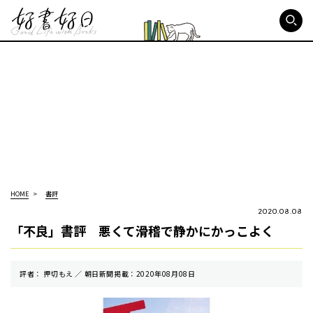
好書好日
HOME
書評
2020.08.08
「不良」書評 悪くて滑稽で静かにかっこよく
評者： 押切もえ ／ 朝⽇新聞掲載：2020年08月08日