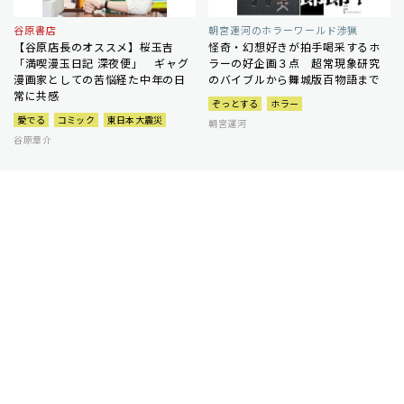
谷原書店
朝宮運河のホラーワールド渉猟
【谷原店長のオススメ】桜玉吉
怪奇・幻想好きが拍手喝采するホ
「満喫漫玉日記 深夜便」 ギャグ
ラーの好企画３点 超常現象研究
漫画家としての苦悩経た中年の日
のバイブルから舞城版百物語まで
常に共感
ぞっとする
ホラー
愛でる
コミック
東日本大震災
朝宮運河
谷原章介