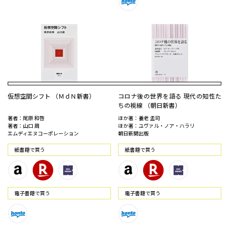
仮想空間シフト （ＭｄＮ新書）
コロナ後の世界を語る 現代の知性た
ちの視線 （朝日新書）
著者：尾原 和啓
ほか著：養老 孟司
著者：山口 周
ほか著：ユヴァル・ノア・ハラリ
エムディエヌコーポレーション
朝日新聞出版
紙書籍で買う
紙書籍で買う
電⼦書籍で買う
電⼦書籍で買う