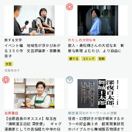
旅する文学
わたしの大切な本
イベント編 地域性が浮かびあが
歌人・青松輝さんの大切な本 斬
る３５０作 文芸評論家・斎藤美
新な表現 よむたび、より自由に
奈子
愛でる
コミック
短歌
文芸
斎藤美奈子
谷原書店
朝宮運河のホラーワールド渉猟
【谷原店長のオススメ】桜玉吉
怪奇・幻想好きが拍手喝采するホ
「満喫漫玉日記 深夜便」 ギャグ
ラーの好企画３点 超常現象研究
漫画家としての苦悩経た中年の日
のバイブルから舞城版百物語まで