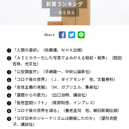
新書ランキング
一覧を見る
Share
「人類の選択」（佐藤優、ＮＨＫ出版）
「ＡＩとカラー化した写真でよみがえる戦前・戦争」（庭田
杏珠、光文社）
「公安調査庁」（手嶋龍一、中央公論新社）
「コロナ後の世界」（Ｊ．ダイアモンド 他、文藝春秋）
「全体主義の克服」（Ｍ．ガブリエル、集英社）
「還暦からの底力」（出口治明、講談社）
「仮想空間シフト」（尾原和啓、インプレス）
「コロナ後の世界を語る」（養老孟司 他、朝日新聞出版）
「なぜ日本のジャーナリズムは崩壊したのか」（望月衣塑
子、講談社）