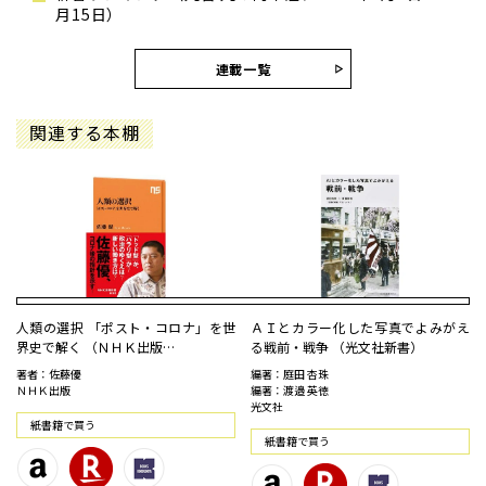
月15日）
連載一覧
関連する本棚
人類の選択 「ポスト・コロナ」を世
ＡＩとカラー化した写真でよみがえ
界史で解く （ＮＨＫ出版…
る戦前・戦争 （光文社新書）
著者：佐藤優
編著：庭田 杏珠
ＮＨＫ出版
編著：渡邉 英徳
光文社
紙書籍で買う
紙書籍で買う