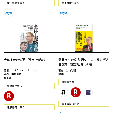
電⼦書籍で買う
電⼦書籍で買う
全体主義の克服 （集英社新書）
還暦からの底力 歴史・人・旅に学ぶ
生き方 （講談社現代新書）
著者：マルクス・ガブリエル
著者：出口治明
著者：中島隆博
講談社
集英社
紙書籍で買う
紙書籍で買う
電⼦書籍で買う
電⼦書籍で買う