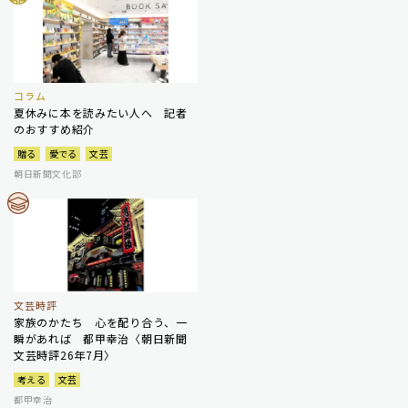
コラム
夏休みに本を読みたい人へ 記者
のおすすめ紹介
贈る
愛でる
文芸
朝日新聞文化部
文芸時評
家族のかたち 心を配り合う、一
瞬があれば 都甲幸治〈朝日新聞
文芸時評26年7月〉
考える
文芸
都甲幸治