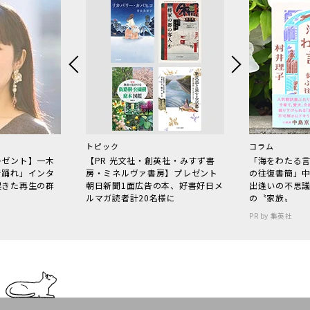
トピック
コラム
レゼント】一木
【PR 光文社・創英社・みすず書
「海をわたる
で踊れ」インタ
房・ミネルヴァ書房】プレゼント
の往復書簡」
起きた再生の群
朝日新聞1面広告の本、好書好日メ
出逢いの不思
ルマガ読者計20名様に
の〝家族〟
PR by 集英社