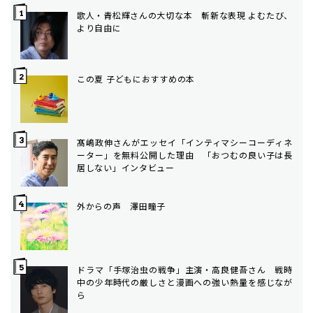
歌人・青松輝さんの大切な本 斬新な表現 よむたび、
より自由に
この夏 子どもにおすすめの本
髙嶋政伸さんがエッセイ「インティマシーコーディネ
ーター」を無料公開した理由 「おつむの良い子は長
居しない」インタビュー
外からの声 澤田瞳子
ドラマ「手塚治虫の戦争」主演・高良健吾さん 戦時
中の少年時代の厳しさと漫画への強い熱量を感じなが
ら