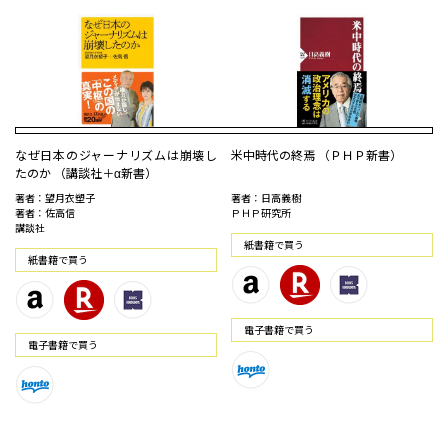
なぜ日本のジャーナリズムは崩壊し
米中時代の終焉 （ＰＨＰ新書）
たのか （講談社＋α新書）
著者：望月衣塑子
著者：日高義樹
著者：佐高信
ＰＨＰ研究所
講談社
紙書籍で買う
紙書籍で買う
電⼦書籍で買う
電⼦書籍で買う