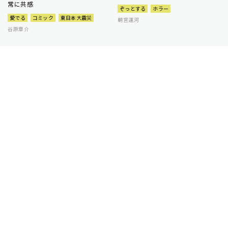
常に共感
ぞっとする
ホラー
愛でる
コミック
東日本大震災
朝宮運河
谷原章介