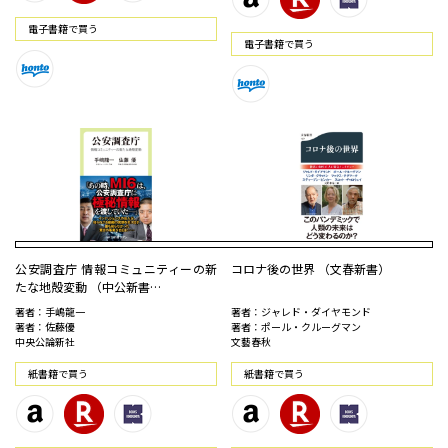
電⼦書籍で買う
電⼦書籍で買う
公安調査庁 情報コミュニティーの新
コロナ後の世界 （文春新書）
たな地殻変動 （中公新書…
著者：手嶋龍一
著者：ジャレド・ダイヤモンド
著者：佐藤優
著者：ポール・クルーグマン
中央公論新社
文藝春秋
紙書籍で買う
紙書籍で買う