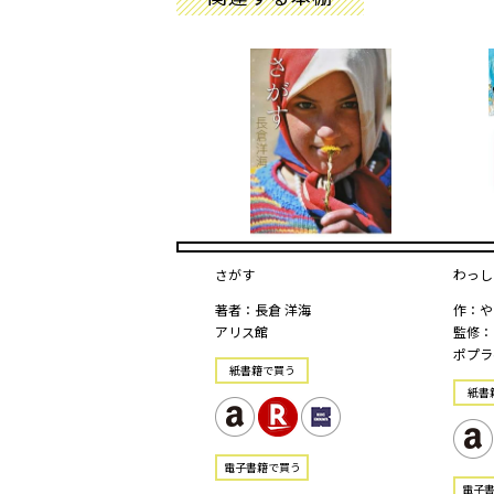
さがす
わっし
著者：長倉 洋海
作：や
アリス館
監修：
ポプラ
紙書籍で買う
紙書
電⼦書籍で買う
電⼦