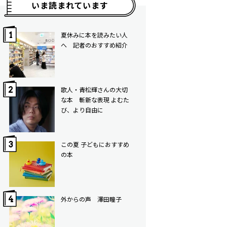
いま読まれています
夏休みに本を読みたい人
へ 記者のおすすめ紹介
歌人・青松輝さんの大切
な本 斬新な表現 よむた
び、より自由に
この夏 子どもにおすすめ
の本
外からの声 澤田瞳子