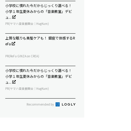
小学校に慣れた今だからじっくり選べる！
小学１年生夏休みからの「音楽教室」デビ
ュ...
PR(ヤマハ音楽振興会｜HugKum)
上質な眠りも美髪ケアも！ 銀座で体感するR
eFa
PR(ReFa GINZA on CREA)
小学校に慣れた今だからじっくり選べる！
小学１年生夏休みからの「音楽教室」デビ
ュ...
PR(ヤマハ音楽振興会｜HugKum)
Recommended by