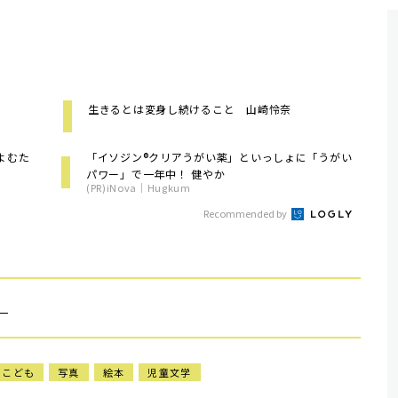
生きるとは変身し続けること 山崎怜奈
よむた
「イソジン®クリアうがい薬」といっしょに「うがい
パワー」で一年中！ 健やか
(PR)iNova｜Hugkum
Recommended by
）
こども
写真
絵本
児童文学