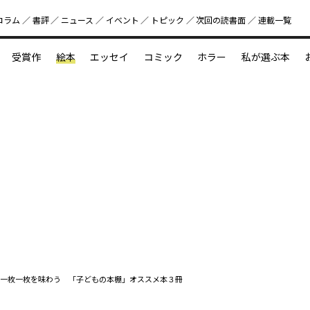
コラム
書評
ニュース
イベント
トピック
次回の読書⾯
連載一覧
好書好日
受賞作
絵本
エッセイ
コミック
ホラー
私が選ぶ本
？
えほん新定番
今めぐりたい児童文学の世界
図鑑の中の小宇宙
一枚一枚を味わう 「子どもの本棚」オススメ本３冊