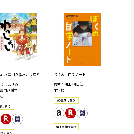
ょい 深川八幡水かけ祭り
ぼくの「自学ノート」
じま ますみ
著者：梅田 明日佳
富岡八幡宮
小学館
社
紙書籍で買う
籍で買う
電⼦書籍で買う
書籍で買う