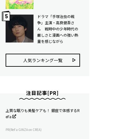
ドラマ「手塚治虫の戦
争」主演・高良健吾さ
ん 戦時中の少年時代の
厳しさと漫画への強い熱
量を感じながら
人気ランキング⼀覧
注目記事[PR]
上質な眠りも美髪ケアも！ 銀座で体感するR
eFa
PR(ReFa GINZA on CREA)