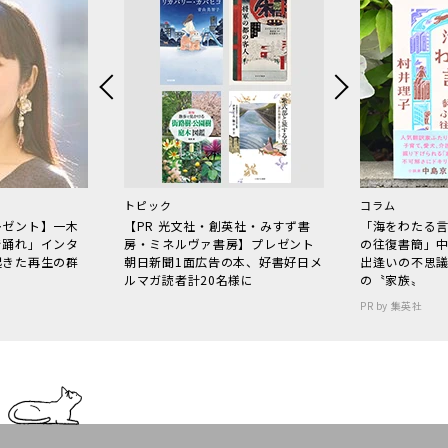
トピック
コラム
レゼント】一木
【PR 光文社・創英社・みすず書
「海をわたる
で踊れ」インタ
房・ミネルヴァ書房】プレゼント
の往復書簡」
起きた再生の群
朝日新聞1面広告の本、好書好日メ
出逢いの不思
ルマガ読者計20名様に
の〝家族〟
PR by 集英社