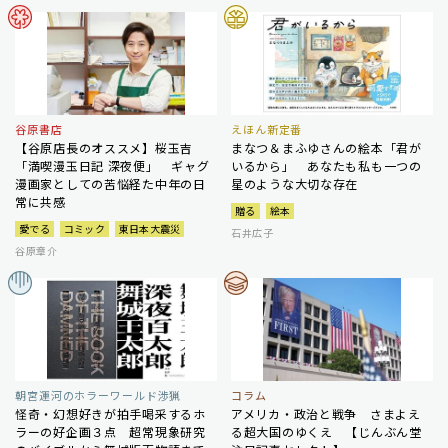
谷原書店
えほん新定番
【谷原店長のオススメ】桜玉吉
まなつ＆まふゆさんの絵本「君が
「満喫漫玉日記 深夜便」 ギャグ
いるから」 あなたも私も一つの
漫画家としての苦悩経た中年の日
星のような大切な存在
常に共感
贈る
絵本
愛でる
コミック
東日本大震災
石井広子
谷原章介
朝宮運河のホラーワールド渉猟
コラム
怪奇・幻想好きが拍手喝采するホ
アメリカ・政治と戦争 さまよえ
ラーの好企画３点 超常現象研究
る超大国のゆくえ 【じんぶん堂