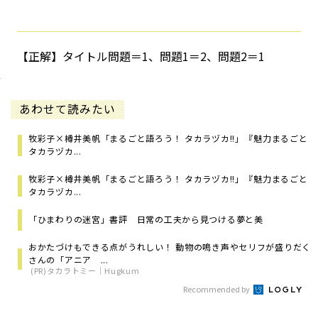
【正解】タイトル問題＝1、問題1＝2、問題2＝1
あわせて読みたい
牧彩子×樽井美帆「まるごと語ろう！ タカラヅカ!!」――『魅力まるごと
タカラヅカ...
牧彩子×樽井美帆「まるごと語ろう！ タカラヅカ!!」――『魅力まるごと
タカラヅカ...
「ひまわりの迷宮」書評 日常の工夫から見つける夢と美
おかたづけもできる点がうれしい！ 動物の鳴き声やセリフが盛りだく
さんの「アニア ...
(PR)タカラトミー｜Hugkum
Recommended by