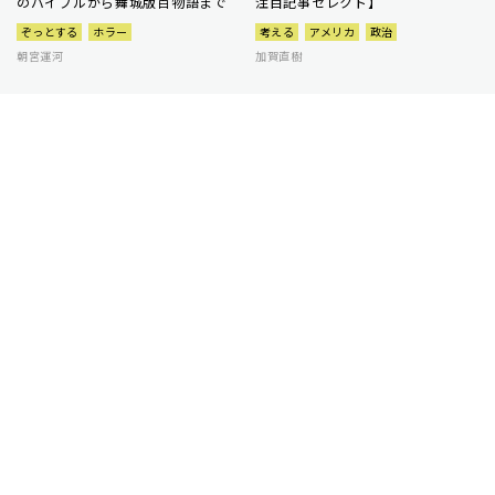
のバイブルから舞城版百物語まで
注目記事セレクト】
ぞっとする
ホラー
考える
アメリカ
政治
朝宮運河
加賀直樹