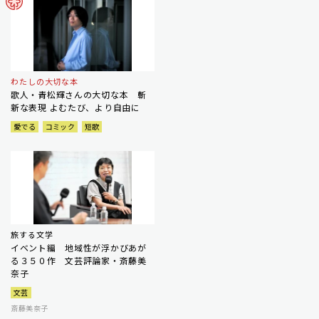
わたしの大切な本
歌人・青松輝さんの大切な本 斬
新な表現 よむたび、より自由に
愛でる
コミック
短歌
旅する文学
イベント編 地域性が浮かびあが
る３５０作 文芸評論家・斎藤美
奈子
文芸
斎藤美奈子