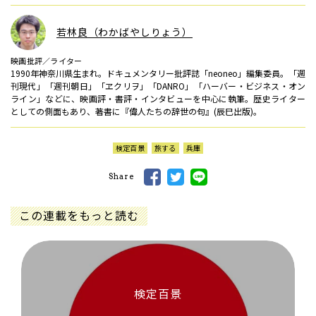
若林良（わかばやしりょう）
映画批評／ライター
1990年神奈川県生まれ。ドキュメンタリー批評誌「neoneo」編集委員。「週
刊現代」「週刊朝日」「ヱクリヲ」「DANRO」「ハーバー・ビジネス・オン
ライン」などに、映画評・書評・インタビューを中心に執筆。歴史ライター
としての側面もあり、著書に『偉人たちの辞世の句』(辰巳出版)。
検定百景
旅する
兵庫
Share
この連載をもっと読む
検定百景