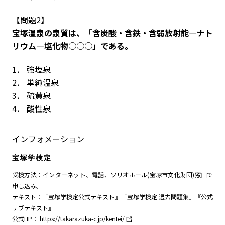
【問題2】
宝塚温泉の泉質は、「含炭酸・含鉄・含弱放射能―ナト
リウム―塩化物○○○」である。
1． 強塩泉
2． 単純温泉
3． 硫黄泉
4． 酸性泉
インフォメーション
宝塚学検定
受検方法：インターネット、電話、ソリオホール(宝塚市文化財団)窓口で
申し込み。
テキスト：『宝塚学検定公式テキスト』『宝塚学検定 過去問題集』『公式
サブテキスト』
公式HP：
https://takarazuka-c.jp/kentei/