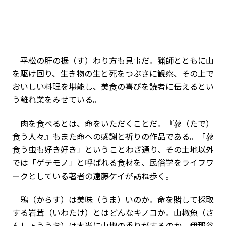
平松の肝の据（す）わり方も見事だ。猟師とともに山
を駆け回り、生き物の生と死をつぶさに観察、その上で
おいしい料理を堪能し、美食の喜びを読者に伝えるとい
う離れ業をみせている。
肉を食べるとは、命をいただくことだ。『蓼（たで）
食う人々』もまた命への感謝と祈りの作品である。「蓼
食う虫も好き好き」ということわざ通り、その土地以外
では「ゲテモノ」と呼ばれる食材を、民俗学をライフワ
ークとしている著者の遠藤ケイが訪ね歩く。
鴉（からす）は美味（うま）いのか。命を賭して採取
する岩茸（いわたけ）とはどんなキノコか。山椒魚（さ
んしょううお）は本当に山椒の香りがするのか。伊那谷