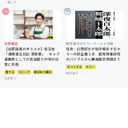
一穂ミチ
谷原書店
朝宮運河のホラーワールド渉猟
【谷原店長のオススメ】桜玉吉
怪奇・幻想好きが拍手喝采するホ
「満喫漫玉日記 深夜便」 ギャグ
ラーの好企画３点 超常現象研究
漫画家としての苦悩経た中年の日
のバイブルから舞城版百物語まで
常に共感
ぞっとする
ホラー
愛でる
コミック
東日本大震災
朝宮運河
谷原章介