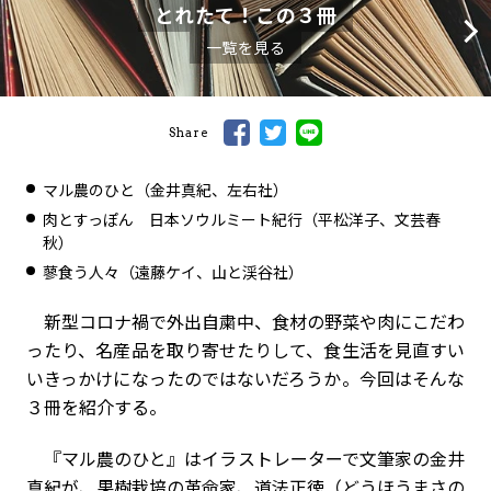
とれたて！この３冊
一覧を見る
Share
マル農のひと（金井真紀、左右社）
肉とすっぽん 日本ソウルミート紀行（平松洋子、文芸春
秋）
蓼食う人々（遠藤ケイ、山と渓谷社）
新型コロナ禍で外出自粛中、食材の野菜や肉にこだわ
ったり、名産品を取り寄せたりして、食生活を見直すい
いきっかけになったのではないだろうか。今回はそんな
３冊を紹介する。
『マル農のひと』はイラストレーターで文筆家の金井
真紀が、果樹栽培の革命家、道法正徳（どうほうまさの