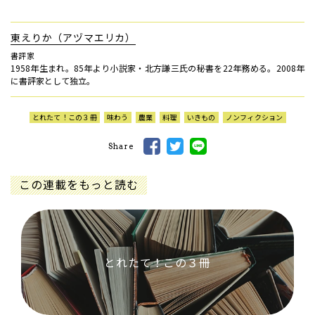
東えりか（アヅマエリカ）
書評家
1958年生まれ。85年より小説家・北方謙三氏の秘書を22年務める。2008年
に書評家として独立。
とれたて！この３冊
味わう
農業
料理
いきもの
ノンフィクション
Share
この連載をもっと読む
とれたて！この３冊