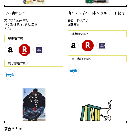
マル農のひと
肉とすっぽん 日本ソウルミート紀行
文と絵：金井 真紀
著者：平松洋子
ほか取材協力：道法 正徳
文藝春秋
左右社
紙書籍で買う
紙書籍で買う
電⼦書籍で買う
電⼦書籍で買う
蓼食う人々