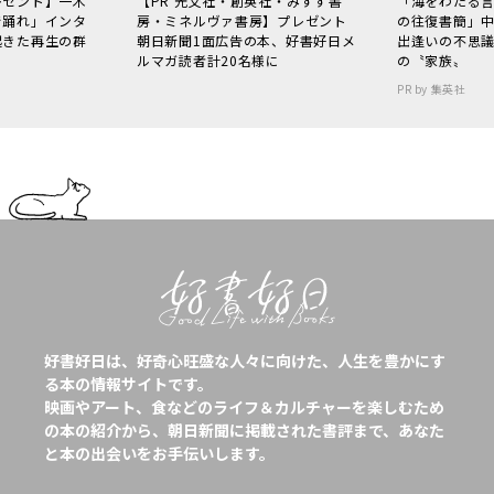
レゼント】一木
【PR 光文社・創英社・みすず書
「海をわたる
で踊れ」インタ
房・ミネルヴァ書房】プレゼント
の往復書簡」
起きた再生の群
朝日新聞1面広告の本、好書好日メ
出逢いの不思
ルマガ読者計20名様に
の〝家族〟
PR by 集英社
好書好日は、好奇心旺盛な人々に向けた、人生を豊かにす
る本の情報サイトです。
映画やアート、食などのライフ＆カルチャーを楽しむため
の本の紹介から、朝日新聞に掲載された書評まで、あなた
と本の出会いをお手伝いします。