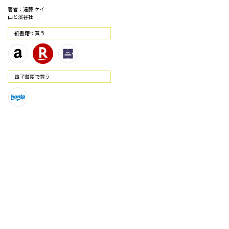
著者：遠藤 ケイ
山と溪谷社
紙書籍で買う
電⼦書籍で買う