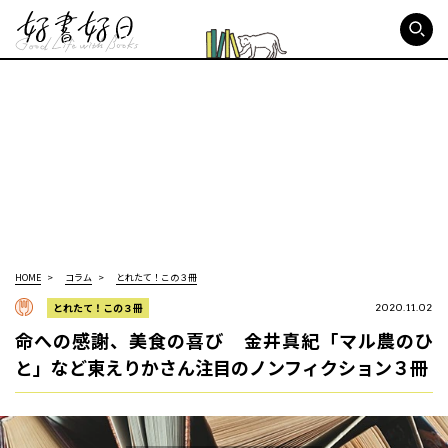
好書好日
HOME
コラム
とれたて！この３冊
とれたて！この３冊
2020.11.02
命への感謝、美食の喜び 金井真紀「マル農のひ
と」など東えりかさん注目のノンフィクション３冊