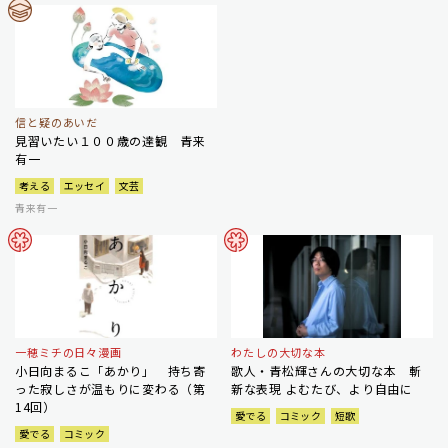
信と疑のあいだ
見習いたい１００歳の達観 青来
有一
考える
エッセイ
文芸
青来有一
一穂ミチの日々漫画
わたしの大切な本
小日向まるこ「あかり」 持ち寄
歌人・青松輝さんの大切な本 斬
った寂しさが温もりに変わる（第
新な表現 よむたび、より自由に
14回）
愛でる
コミック
短歌
愛でる
コミック