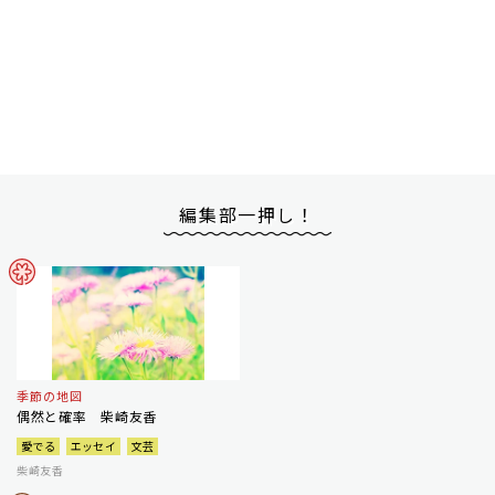
編集部一押し！
季節の地図
偶然と確率 柴崎友香
愛でる
エッセイ
文芸
柴崎友香