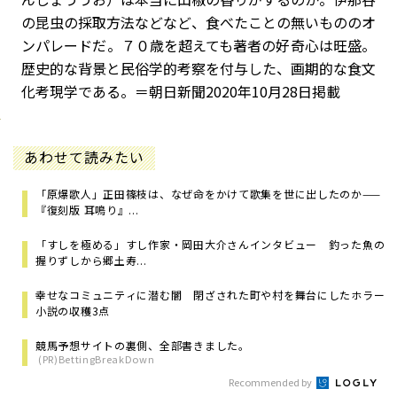
の昆虫の採取方法などなど、食べたことの無いもののオ
ンパレードだ。７０歳を超えても著者の好奇心は旺盛。
歴史的な背景と民俗学的考察を付与した、画期的な食文
化考現学である。＝朝日新聞2020年10月28日掲載
あわせて読みたい
「原爆歌人」正田篠枝は、なぜ命をかけて歌集を世に出したのか——
『復刻版 耳鳴り』...
「すしを極める」すし作家・岡田大介さんインタビュー 釣った魚の
握りずしから郷土寿...
幸せなコミュニティに潜む闇 閉ざされた町や村を舞台にしたホラー
小説の収穫3点
競馬予想サイトの裏側、全部書きました。
(PR)BettingBreakDown
Recommended by