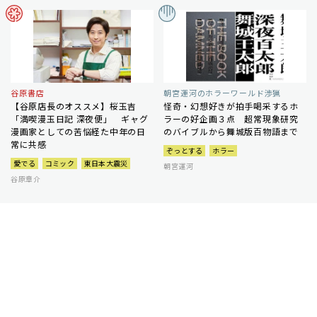
谷原書店
朝宮運河のホラーワールド渉猟
【谷原店長のオススメ】桜玉吉
怪奇・幻想好きが拍手喝采するホ
「満喫漫玉日記 深夜便」 ギャグ
ラーの好企画３点 超常現象研究
漫画家としての苦悩経た中年の日
のバイブルから舞城版百物語まで
常に共感
ぞっとする
ホラー
愛でる
コミック
東日本大震災
朝宮運河
谷原章介