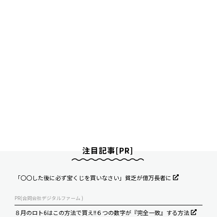
注目記事[PR]
「〇〇した後に必ず宝くじを買いなさい」貧乏が億万長者に
PR(合同会社デジタルファーム )
８月のロト6はこの方法で買え!!６つの数字が『完全一致』する方法