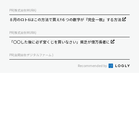
PR(株式会社MURA)
８月のロト6はこの方法で買え!!６つの数字が『完全一致』する方法
PR(株式会社MURA)
「〇〇した後に必ず宝くじを買いなさい」貧乏が億万長者に
PR(合同会社デジタルファーム )
Recommended by