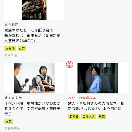
文芸時評
家族のかたち 心を配り合う、一
瞬があれば 都甲幸治〈朝日新聞
文芸時評26年7月〉
考える
文芸
都甲幸治
旅する文学
わたしの大切な本
イベント編 地域性が浮かびあが
歌人・青松輝さんの大切な本 斬
る３５０作 文芸評論家・斎藤美
新な表現 よむたび、より自由に
奈子
愛でる
コミック
短歌
文芸
斎藤美奈子