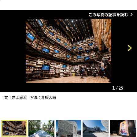
この写真の記事を読む
Previous
Next
1
25
文：井上良太 写真：斎藤大輔