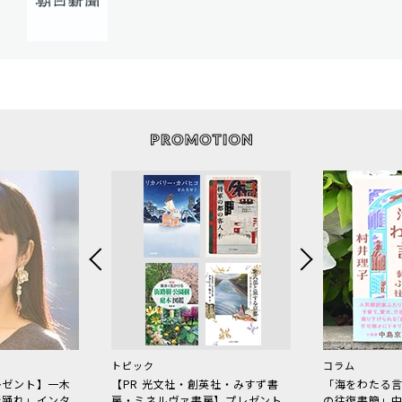
トピック
コラム
レゼント】一木
【PR 光文社・創英社・みすず書
「海をわたる
で踊れ」インタ
房・ミネルヴァ書房】プレゼント
の往復書簡」