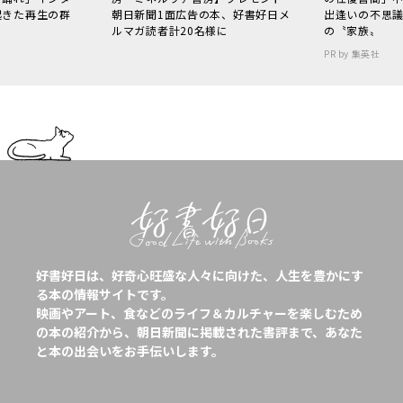
起きた再生の群
朝日新聞1面広告の本、好書好日メ
出逢いの不思
ルマガ読者計20名様に
の〝家族〟
PR by 集英社
好書好日は、好奇心旺盛な人々に向けた、人生を豊かにす
る本の情報サイトです。
映画やアート、食などのライフ＆カルチャーを楽しむため
の本の紹介から、朝日新聞に掲載された書評まで、あなた
と本の出会いをお手伝いします。