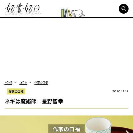
好書好日
HOME
コラム
作家の口福
作家の口福
2020.11.17
ネギは魔術師 星野智幸
作家の口福