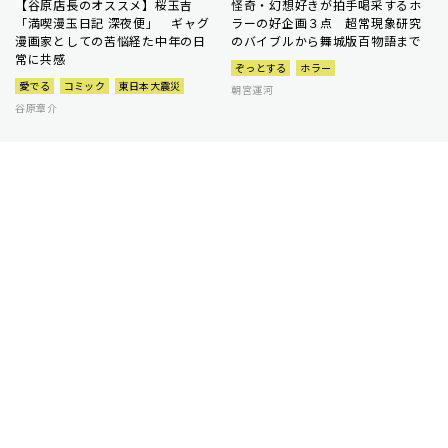
【谷原店長のオススメ】桜玉吉
怪奇・幻想好きが拍手喝采するホ
「満喫漫玉日記 深夜便」 ギャグ
ラーの好企画３点 超常現象研究
漫画家としての苦悩経た中年の日
のバイブルから舞城版百物語まで
常に共感
ぞっとする
ホラー
愛でる
コミック
東日本大震災
朝宮運河
谷原章介