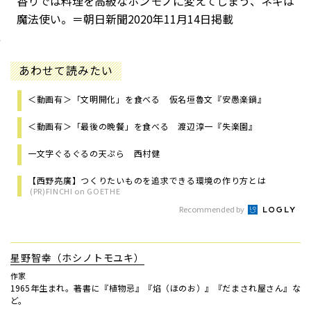
香りでは料理を高級なホンモノに変えてしまう、ネギは
魔法使い。＝朝日新聞2020年11月14日掲載
あわせて読みたい
＜動画有＞「文明開化」を食べる 仮名垣魯文『安愚楽鍋』
＜動画有＞「最後の晩餐」を食べる 渡辺淳一『失楽園』
一文字ぐるぐるの天ぷら 西村健
【西野亮廣】つくりたいものを追求できる環境の作り方とは
(PR)FINCHI on GOETHE
Recommended by
星野智幸（ホシノトモユキ）
作家
1965年生まれ。著書に『植物忌』『焰（ほのお）』『だまされ屋さん』な
ど。