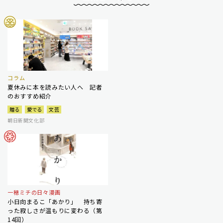
コラム
夏休みに本を読みたい人へ 記者
のおすすめ紹介
贈る
愛でる
文芸
朝日新聞文化部
一穂ミチの日々漫画
小日向まるこ「あかり」 持ち寄
った寂しさが温もりに変わる（第
14回）