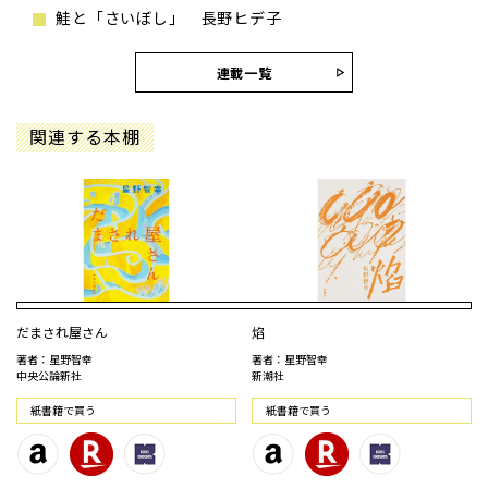
鮭と「さいぼし」 長野ヒデ子
連載一覧
関連する本棚
だまされ屋さん
焰
著者：星野智幸
著者：星野智幸
中央公論新社
新潮社
紙書籍で買う
紙書籍で買う