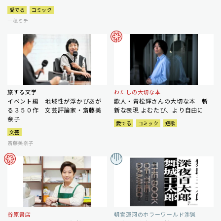
愛でる
コミック
一穂ミチ
旅する文学
わたしの大切な本
イベント編 地域性が浮かびあが
歌人・青松輝さんの大切な本 斬
る３５０作 文芸評論家・斎藤美
新な表現 よむたび、より自由に
奈子
愛でる
コミック
短歌
文芸
斎藤美奈子
谷原書店
朝宮運河のホラーワールド渉猟