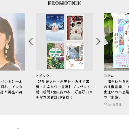
トピック
コラム
レゼント】一木
【PR 光文社・創英社・みすず書
「海をわたる
で踊れ」インタ
房・ミネルヴァ書房】プレゼント
の往復書簡」
起きた再生の群
朝日新聞1面広告の本、好書好日メ
出逢いの不思
ルマガ読者計20名様に
の〝家族〟
PR by 集英社