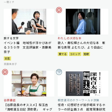
一穂ミチ
旅する文学
わたしの大切な本
イベント編 地域性が浮かびあが
歌人・青松輝さんの大切な本 斬
る３５０作 文芸評論家・斎藤美
新な表現 よむたび、より自由に
奈子
愛でる
コミック
短歌
文芸
斎藤美奈子
谷原書店
朝宮運河のホラーワールド渉猟
【谷原店長のオススメ】桜玉吉
怪奇・幻想好きが拍手喝采するホ
「満喫漫玉日記 深夜便」 ギャグ
ラーの好企画３点 超常現象研究