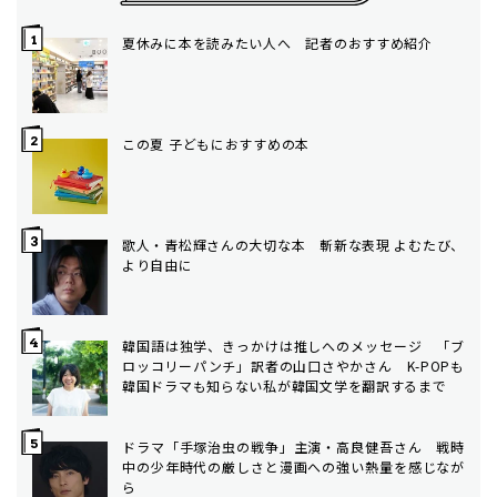
夏休みに本を読みたい人へ 記者のおすすめ紹介
この夏 子どもにおすすめの本
歌人・青松輝さんの大切な本 斬新な表現 よむたび、
より自由に
韓国語は独学、きっかけは推しへのメッセージ 「ブ
ロッコリーパンチ」訳者の山口さやかさん K-POPも
韓国ドラマも知らない私が韓国文学を翻訳するまで
ドラマ「手塚治虫の戦争」主演・高良健吾さん 戦時
中の少年時代の厳しさと漫画への強い熱量を感じなが
ら