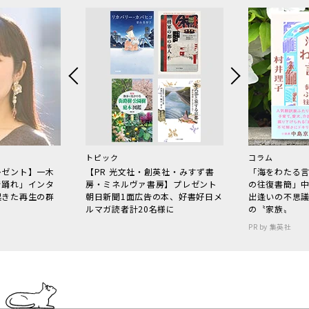
トピック
コラム
レゼント】一木
【PR 光文社・創英社・みすず書
「海をわたる
で踊れ」インタ
房・ミネルヴァ書房】プレゼント
の往復書簡」
起きた再生の群
朝日新聞1面広告の本、好書好日メ
出逢いの不思
ルマガ読者計20名様に
の〝家族〟
PR by 集英社