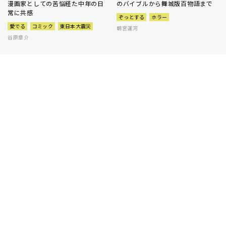
漫画家としての苦悩経た中年の日
のバイブルから舞城版百物語まで
常に共感
ぞっとする
ホラー
愛でる
コミック
東日本大震災
朝宮運河
谷原章介