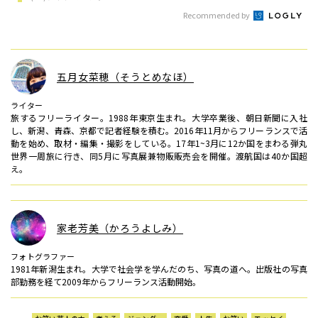
Recommended by
五月女菜穂（そうとめなほ）
ライター
旅するフリーライター。1988年東京生まれ。大学卒業後、朝日新聞に入社
し、新潟、青森、京都で記者経験を積む。2016年11月からフリーランスで活
動を始め、取材・編集・撮影をしている。17年1~3月に12か国をまわる弾丸
世界一周旅に行き、同5月に写真展兼物販販売会を開催。渡航国は40か国超
え。
家老芳美（かろうよしみ）
フォトグラファー
1981年新潟生まれ。大学で社会学を学んだのち、写真の道へ。出版社の写真
部勤務を経て2009年からフリーランス活動開始。