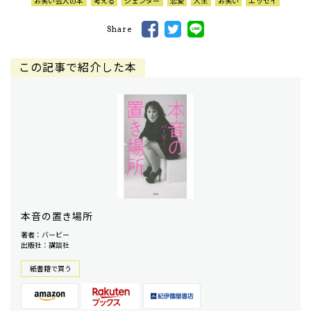
お笑い芸人の本
考える
ジェンダー
恋愛
人生
お笑い
エッセイ
Share
この記事で紹介した本
本音の置き場所
著者：バービー
出版社：講談社
紙書籍で買う