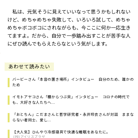
私は、元気そうに見えていいなって思うかもしれない
けど、めちゃめちゃ失敗して、いろいろ試して、めちゃ
めちゃボコボコにされながらも、今ここに何か一応生き
てますよ。だから、自分で一歩踏み出すことが苦手な人
にぜひ読んでもらえたらなという気がします。
あわせて読みたい
バービーさん「本音の置き場所」インタビュー 自分のため、誰かの
ため
イモトアヤコさん「棚からつぶ貝」インタビュー コロナの時代で
も、大好きな人たちへ...
「おとちん」こだまさんと哲学研究者・永井玲衣さんが対談 ままな
らない者同士、愛し...
【大人気】ひんやり冷感寝具で快適な睡眠をあなたに。
(PR)アイリスプラザ