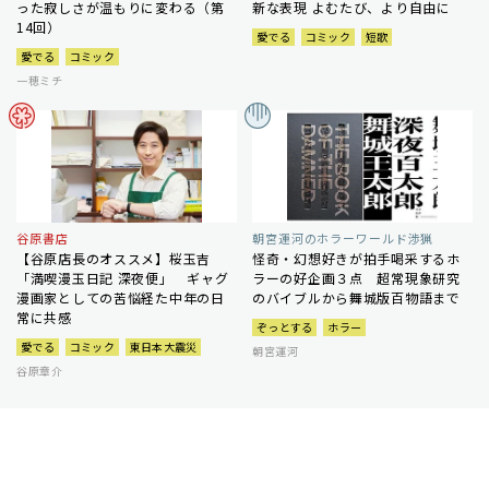
った寂しさが温もりに変わる（第
新な表現 よむたび、より自由に
14回）
愛でる
コミック
短歌
愛でる
コミック
一穂ミチ
谷原書店
朝宮運河のホラーワールド渉猟
【谷原店長のオススメ】桜玉吉
怪奇・幻想好きが拍手喝采するホ
「満喫漫玉日記 深夜便」 ギャグ
ラーの好企画３点 超常現象研究
漫画家としての苦悩経た中年の日
のバイブルから舞城版百物語まで
常に共感
ぞっとする
ホラー
愛でる
コミック
東日本大震災
朝宮運河
谷原章介