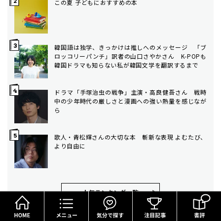
この夏 子どもにおすすめの本
韓国語は独学、きっかけは推しへのメッセージ 「ブ
ロッコリーパンチ」訳者の山口さやかさん K-POPも
韓国ドラマも知らない私が韓国文学を翻訳するまで
ドラマ「手塚治虫の戦争」主演・高良健吾さん 戦時
中の少年時代の厳しさと漫画への強い熱量を感じなが
ら
歌人・青松輝さんの大切な本 斬新な表現 よむたび、
より自由に
人気ランキング⼀覧
HOME
メニュー
気分で探す