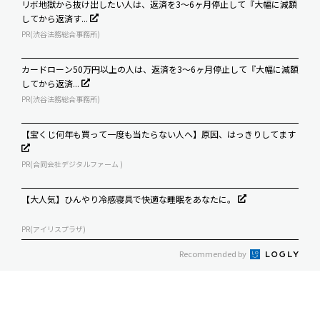
リボ地獄から抜け出したい人は、返済を3～6ヶ月停止して『大幅に減額
してから返済す...
PR(渋谷法務総合事務所)
カードローン50万円以上の人は、返済を3～6ヶ月停止して『大幅に減額
してから返済...
PR(渋谷法務総合事務所)
【宝くじ何年も買って一度も当たらない人へ】原因、はっきりしてます
PR(合同会社デジタルファーム )
【大人気】ひんやり冷感寝具で快適な睡眠をあなたに。
PR(アイリスプラザ)
Recommended by