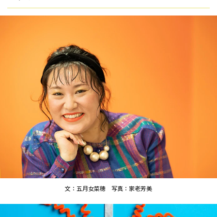
文：五月女菜穂 写真：家老芳美