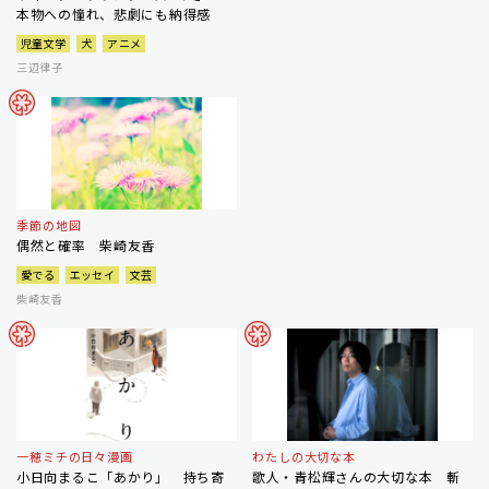
本物への憧れ、悲劇にも納得感
児童文学
犬
アニメ
三辺律子
季節の地図
偶然と確率 柴崎友香
愛でる
エッセイ
文芸
柴崎友香
一穂ミチの日々漫画
わたしの大切な本
小日向まるこ「あかり」 持ち寄
歌人・青松輝さんの大切な本 斬