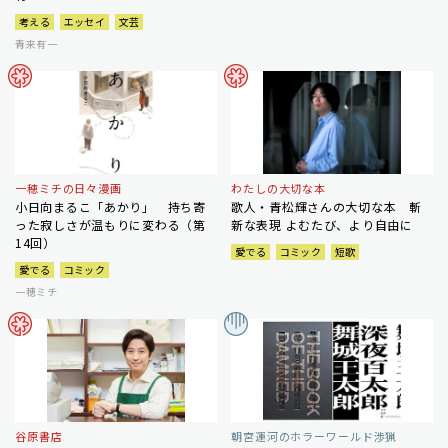
考える
エッセイ
文芸
青来有一
一穂ミチの日々漫画
わたしの大切な本
小日向まるこ「あかり」 持ち寄
歌人・青松輝さんの大切な本 斬
った寂しさが温もりに変わる（第
新な表現 よむたび、より自由に
14回）
愛でる
コミック
短歌
愛でる
コミック
一穂ミチ
谷原書店
朝宮運河のホラーワールド渉猟