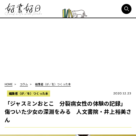
好書好日
HOME
コラム
編集者（が／を）つくった本
編集者（が／を）つくった本
2020.12.23
「ジャスミンおとこ 分裂病女性の体験の記録」
傷ついた少女の深淵をみる 人文書院・井上裕美さ
ん