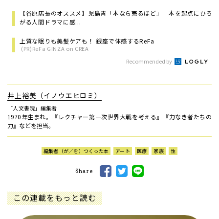
【谷原店長のオススメ】児島青「本なら売るほど」 本を起点にひろ
がる人間ドラマに感...
上質な眠りも美髪ケアも！ 銀座で体感するReFa
(PR)ReFa GINZA on CREA
Recommended by
井上裕美（イノウエヒロミ）
「人文書院」編集者
1970年生まれ。『レクチャー第一次世界大戦を考える』『力なき者たちの
力』などを担当。
編集者（が／を）つくった本
アート
医療
家族
性
Share
この連載をもっと読む