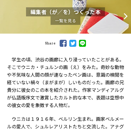
編集者（が／を）つくった本
一覧を見る
Share
学生の頃、渋谷の画廊に入り浸っていたことがある。
そこでウニカ・チュルンの画（え）をみた。奇妙な動物
や不気味な人間の顔が連なったペン画は、意識の検閲を
経ていない禍々（まがまが）しいものだった。画廊の兄
貴分に彼女のこの本を紹介された。作家マンディアルグ
が仏語版序文で激賞したカルト的な本で、表題は空想中
の彼女の愛を象徴する人物だ。
ウニカは１９１６年、ベルリン生まれ。画家ベルメー
ルの愛人で、シュルレアリストたちと交流した。アナグ