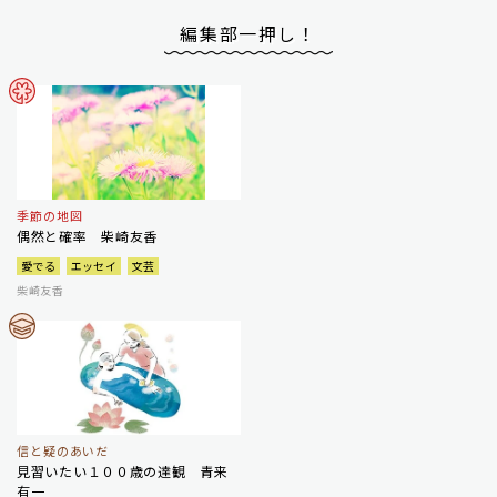
編集部一押し！
季節の地図
偶然と確率 柴崎友香
愛でる
エッセイ
文芸
柴崎友香
信と疑のあいだ
見習いたい１００歳の達観 青来
有一