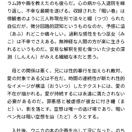
ラム詩や画を教えたのも彼らだ。心の病から入退院を繰
り返し、不幸な最期を遂げる。収録された「暗い春」は
傍観者のように三人称現在形で淡々と綴（つづ）られた
自伝だが、微分回路的認知というものなのか、予感に溢
（あふ）れどこか痛々しい。過剰な感性をもつ巫女（み
こ）は不幸でさえある。無神経な人間の方が楽に生きら
れるというものだ。安易な解釈を拒む傷ついた少女の深
淵（しんえん）がみえる繊細な本だと思う。
母との関係は悪く、兄には性的暴行を加えられ敵対、
愛の対象である父は不在だ。時間の連続性が断たれ性的
なイメージが横溢（おういつ）したテクストには、愛の
不在が描かれる。愛が持続するには永遠に満たされない
必要があるのだ。罪悪感と被虐感が彼女に付き纏（ま
と）い、影を落とす。空想は唯一の逃げ場であり、暗い
ペン先は暗い空想を辿（たど）ろうとする。
入社後、ウニカの本の企画を出して没になった。のち