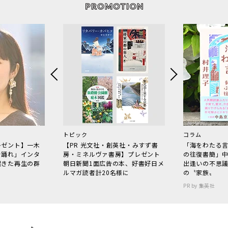
トピック
コラム
レゼント】一木
【PR 光文社・創英社・みすず書
「海をわたる
で踊れ」インタ
房・ミネルヴァ書房】プレゼント
の往復書簡」
起きた再生の群
朝日新聞1面広告の本、好書好日メ
出逢いの不思
ルマガ読者計20名様に
の〝家族〟
PR by 集英社