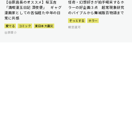
【谷原店長のオススメ】桜玉吉
怪奇・幻想好きが拍手喝采するホ
「満喫漫玉日記 深夜便」 ギャグ
ラーの好企画３点 超常現象研究
漫画家としての苦悩経た中年の日
のバイブルから舞城版百物語まで
常に共感
ぞっとする
ホラー
愛でる
コミック
東日本大震災
朝宮運河
谷原章介