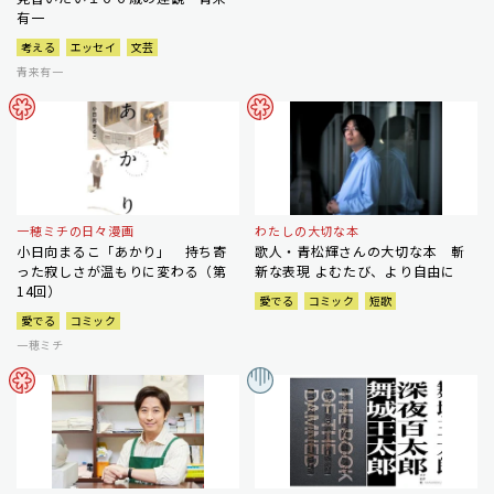
有一
考える
エッセイ
文芸
青来有一
一穂ミチの日々漫画
わたしの大切な本
小日向まるこ「あかり」 持ち寄
歌人・青松輝さんの大切な本 斬
った寂しさが温もりに変わる（第
新な表現 よむたび、より自由に
14回）
愛でる
コミック
短歌
愛でる
コミック
一穂ミチ