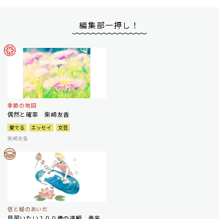
編集部一押し！
季節の地図
偶然と確率 柴崎友香
愛でる
エッセイ
文芸
柴崎友香
信と疑のあいだ
見習いたい１００歳の達観 青来