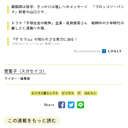
韓国語は独学、きっかけは推しへのメッセージ 「ブロッコリーパン
チ」訳者の山口さや...
ドラマ「手塚治虫の戦争」主演・高良健吾さん 戦時中の少年時代の
厳しさと漫画への強...
『ザ セラム』の知られざる実力に迫る！
(PR)エリクシール on 美的.com
Recommended by
菅聖子（スガセイコ）
ライター・編集者
ビジネス書セレクト
ビジネス
IT
はたらく
Share
この連載をもっと読む