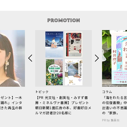
トピック
コラム
レゼント】一木
【PR 光文社・創英社・みすず書
「海をわたる
で踊れ」インタ
房・ミネルヴァ書房】プレゼント
の往復書簡」
起きた再生の群
朝日新聞1面広告の本、好書好日メ
出逢いの不思
ルマガ読者計20名様に
の〝家族〟
PR by 集英社