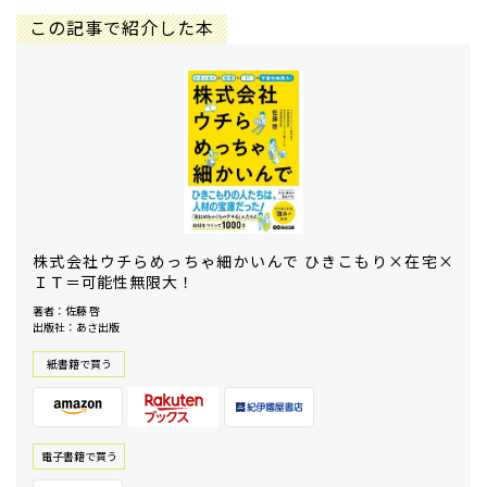
この記事で紹介した本
株式会社ウチらめっちゃ細かいんで ひきこもり×在宅×
ＩＴ＝可能性無限大！
著者：佐藤 啓
出版社：あさ出版
紙書籍で買う
電⼦書籍で買う