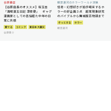
谷原書店
朝宮運河のホラーワールド渉猟
【谷原店長のオススメ】桜玉吉
怪奇・幻想好きが拍手喝采するホ
「満喫漫玉日記 深夜便」 ギャグ
ラーの好企画３点 超常現象研究
漫画家としての苦悩経た中年の日
のバイブルから舞城版百物語まで
常に共感
ぞっとする
ホラー
愛でる
コミック
東日本大震災
朝宮運河
谷原章介