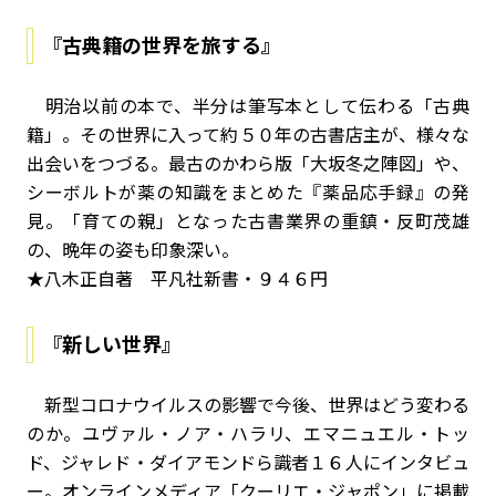
『古典籍の世界を旅する』
明治以前の本で、半分は筆写本として伝わる「古典
籍」。その世界に入って約５０年の古書店主が、様々な
出会いをつづる。最古のかわら版「大坂冬之陣図」や、
シーボルトが薬の知識をまとめた『薬品応手録』の発
見。「育ての親」となった古書業界の重鎮・反町茂雄
の、晩年の姿も印象深い。
★八木正自著 平凡社新書・９４６円
『新しい世界』
新型コロナウイルスの影響で今後、世界はどう変わる
のか。ユヴァル・ノア・ハラリ、エマニュエル・トッ
ド、ジャレド・ダイアモンドら識者１６人にインタビュ
ー。オンラインメディア「クーリエ・ジャポン」に掲載