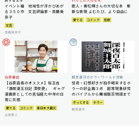
旅する文学
わたしの大切な本
イベント編 地域性が浮かびあが
歌人・青松輝さんの大切な本 斬
る３５０作 文芸評論家・斎藤美
新な表現 よむたび、より自由に
奈子
愛でる
コミック
短歌
文芸
斎藤美奈子
谷原書店
朝宮運河のホラーワールド渉猟
【谷原店長のオススメ】桜玉吉
怪奇・幻想好きが拍手喝采するホ
「満喫漫玉日記 深夜便」 ギャグ
ラーの好企画３点 超常現象研究
漫画家としての苦悩経た中年の日
のバイブルから舞城版百物語まで
常に共感
ぞっとする
ホラー
愛でる
コミック
東日本大震災
朝宮運河
谷原章介