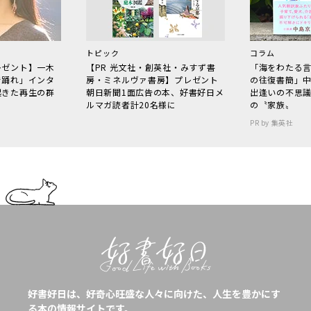
トピック
コラム
レゼント】一木
【PR 光文社・創英社・みすず書
「海をわたる
で踊れ」インタ
房・ミネルヴァ書房】プレゼント
の往復書簡」
起きた再生の群
朝日新聞1面広告の本、好書好日メ
出逢いの不思
ルマガ読者計20名様に
の〝家族〟
PR by 集英社
好書好日は、好奇心旺盛な人々に向けた、人生を豊かにす
る本の情報サイトです。