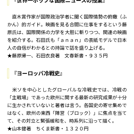
『世界一ポップな国際ニュースの授業』
直木賞作家が国際政治学者に聞く国際情勢の俯瞰（ふ
かん）的ガイド。映画を見る合間に仕事をするという藤
原氏は、国際関係の力学を大胆に斬りつつ、関連の映画
を紹介する。石田氏も「ａｎａｎ」の表紙モデルで日本
人の自信がわかるとの持論で話を盛り上げる。
★藤原帰一、石田衣良著 文春新書・９３５円
『ヨーロッパ冷戦史』
米ソを中心としたグローバルな冷戦史では、冷戦の
「主戦場」であった欧州に関する最新の研究成果が十分
に生かされていないと著者は言う。各国史の寄せ集めで
はなく、欧州の東西「陣営（ブロック）」に焦点を当て
て、その対立と緊張緩和を、時系列に沿って描く。
★山本健著 ちくま新書・１３２０円