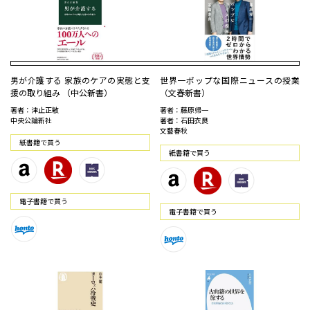
男が介護する 家族のケアの実態と支
世界一ポップな国際ニュースの授業
援の取り組み （中公新書）
（文春新書）
著者：津止正敏
著者：藤原帰一
中央公論新社
著者：石田衣良
文藝春秋
紙書籍で買う
紙書籍で買う
電⼦書籍で買う
電⼦書籍で買う