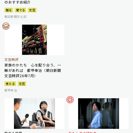
のおすすめ紹介
贈る
愛でる
文芸
朝日新聞文化部
文芸時評
家族のかたち 心を配り合う、一
瞬があれば 都甲幸治〈朝日新聞
文芸時評26年7月〉
考える
文芸
都甲幸治