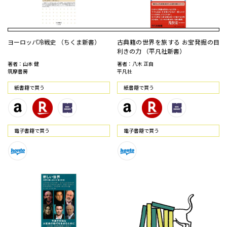
ヨーロッパ冷戦史 （ちくま新書）
古典籍の世界を旅する お宝発掘の目
利きの力 （平凡社新書）
著者：山本 健
著者：八木 正自
筑摩書房
平凡社
紙書籍で買う
紙書籍で買う
電⼦書籍で買う
電⼦書籍で買う