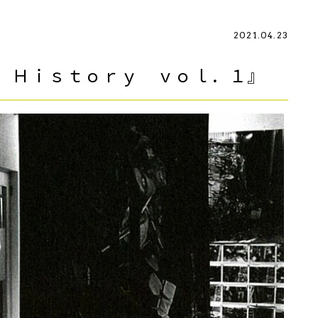
2021.04.23
 Ｈｉｓｔｏｒｙ ｖｏｌ．１』