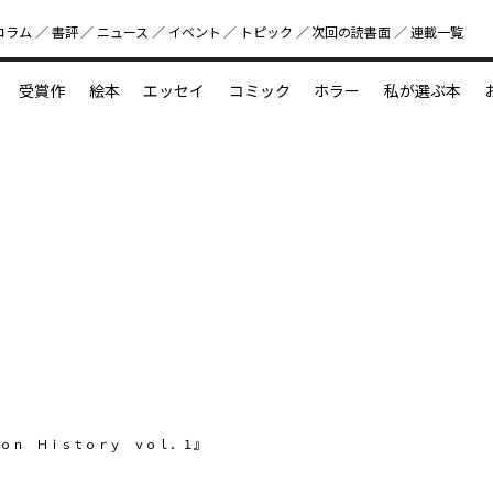
コラム
書評
ニュース
イベント
トピック
次回の読書⾯
連載一覧
好書好日
受賞作
絵本
エッセイ
コミック
ホラー
私が選ぶ本
？
えほん新定番
今めぐりたい児童文学の世界
図鑑の中の小宇宙
ｏｎ Ｈｉｓｔｏｒｙ ｖｏｌ．１』