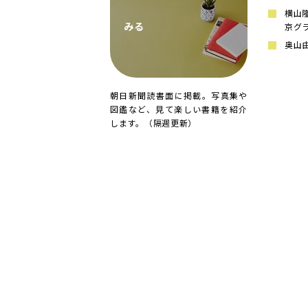
横山隆
みる
京グ
奥山由
朝日新聞読書面に掲載。写真集や
図鑑など、見て楽しい書籍を紹介
します。（隔週更新）