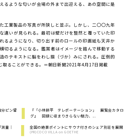
えるような匂いが会場の外まで出迎える、あの空間に是
た工業製品の写真が所狭しと並ぶ。しかし、二〇〇九年
な違いが見られる。最初は壁だけを整然と覆っていた印
れるようになり、切り出す前のロールの印画紙も天井か
横切るようになる。鑑賞者はイメージを踏んで移動する
造のテキストに脳をわし掴（づか）みにされる。圧倒的
取ることができる。＝朝日新聞2021年4月17日掲載
自分ピン留
『「小林耕平 テレポーテーション」 展覧会カタロ
グ』 図録に収まりきらない魅力、...
「測量｜
全国の絶景ポイントにサウナ付きのシェア別荘を展開
(PR)COCO VILLA on GOETHE