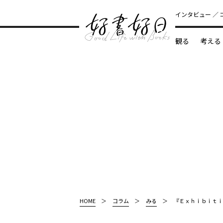
インタビュー
観る
考える
どんな本
HOME
コラム
みる
『Ｅｘｈｉｂｉｔｉ