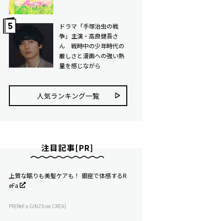
ドラマ「手塚治虫の戦
争」主演・高良健吾さ
ん 戦時中の少年時代の
厳しさと漫画への強い熱
量を感じながら
人気ランキング⼀覧
注目記事[PR]
上質な眠りも美髪ケアも！ 銀座で体感するR
eFa
PR(ReFa GINZA on CREA)