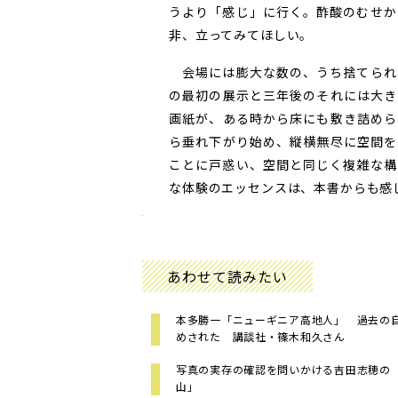
うより「感じ」に行く。酢酸のむせか
非、立ってみてほしい。
会場には膨大な数の、うち捨てられ
の最初の展示と三年後のそれには大き
画紙が、ある時から床にも敷き詰めら
ら垂れ下がり始め、縦横無尽に空間を
ことに戸惑い、空間と同じく複雑な構
な体験のエッセンスは、本書からも感じ
あわせて読みたい
本多勝一「ニューギニア高地人」 過去の
めされた 講談社・篠木和久さん
写真の実存の確認を問いかける吉田志穂の
山」