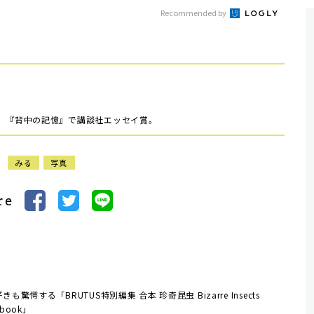
Recommended by
0年、『背中の記憶』で講談社エッセイ賞。
みる
写真
re
きも驚愕する「BRUTUS特別編集 合本 珍奇昆虫 Bizarre Insects
dbook」