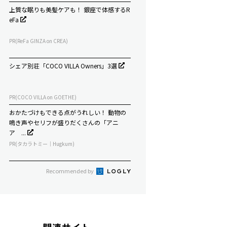
上質な眠りも美髪ケアも！ 銀座で体感するR
eFa
PR(ReFa GINZA on CREA)
シェア別荘「COCO VILLA Owners」3選
PR(COCO VILLA on GOETHE)
おかたづけもできる点がうれしい！ 動物の
鳴き声やセリフが盛りだくさんの「アニ
ア ...
PR(タカラトミー｜Hugkum)
Recommended by