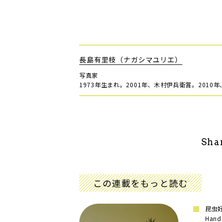
長島有里枝（ナガシマユリエ）
写真家
1973年生まれ。2001年、木村伊兵衛賞。201
Sha
この連載をもっと読む
昆虫好
Han