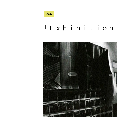
みる
『Ｅｘｈｉｂｉｔｉｏｎ