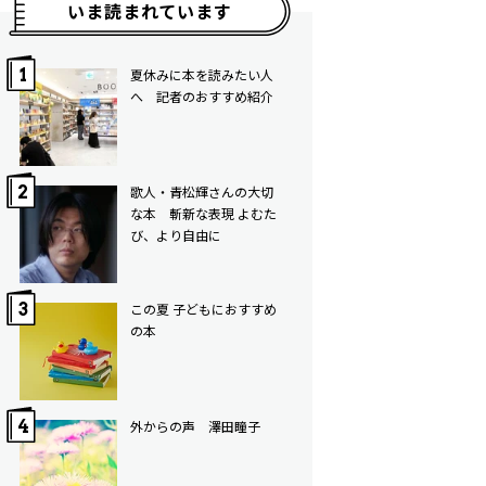
いま読まれています
夏休みに本を読みたい人
へ 記者のおすすめ紹介
歌人・青松輝さんの大切
な本 斬新な表現 よむた
び、より自由に
この夏 子どもにおすすめ
の本
外からの声 澤田瞳子